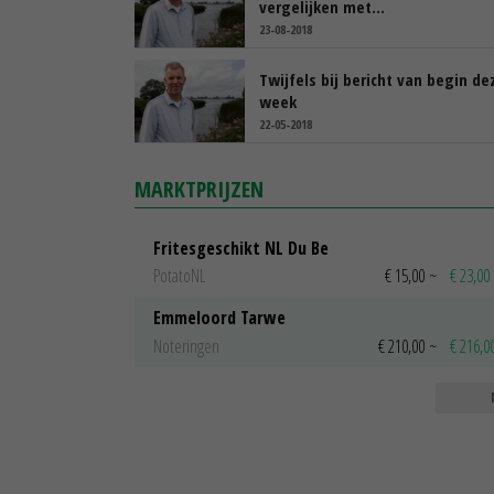
vergelijken met…
23-08-2018
Twijfels bij bericht van begin de
week
22-05-2018
MARKTPRIJZEN
Fritesgeschikt NL Du Be
PotatoNL
€ 15,00
~
€ 23,00
Emmeloord Tarwe
Noteringen
€ 210,00
~
€ 216,0