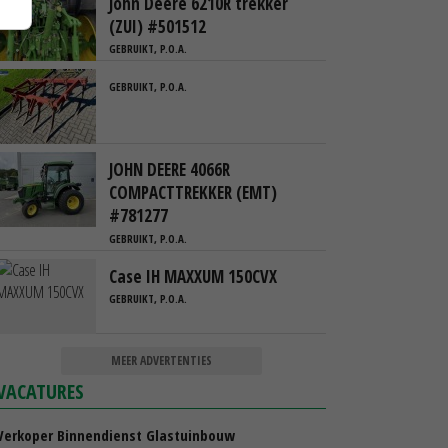
John Deere 6210R trekker
(ZUI) #501512
GEBRUIKT, P.O.A.
GEBRUIKT, P.O.A.
JOHN DEERE 4066R
COMPACTTREKKER (EMT)
#781277
GEBRUIKT, P.O.A.
Case IH MAXXUM 150CVX
GEBRUIKT, P.O.A.
MEER ADVERTENTIES
VACATURES
Verkoper Binnendienst Glastuinbouw