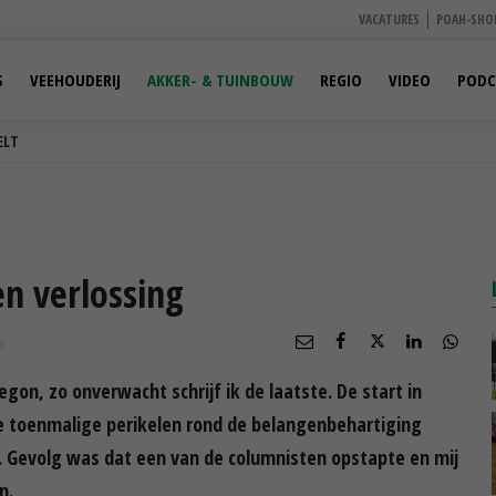
VACATURES
POAH-SHO
S
VEEHOUDERIJ
AKKER- & TUINBOUW
REGIO
VIDEO
PODC
ELT
n verlossing
R
gon, zo onverwacht schrijf ik de laatste. De start in
de toenmalige perikelen rond de belangenbehartiging
. Gevolg was dat een van de columnisten opstapte en mij
n.