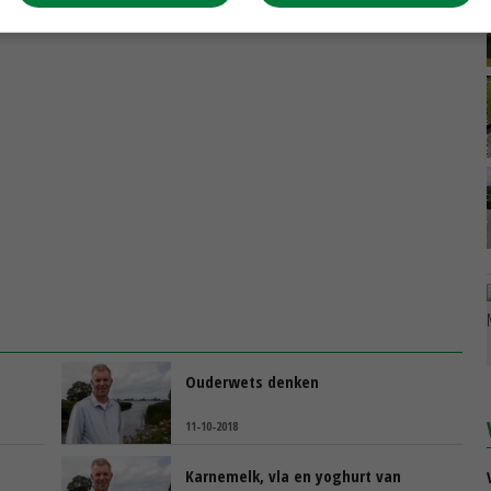
 wordt. Niet dus. Maar zolang we de uitdaging ervan blijven
Ouderwets denken
11-10-2018
Karnemelk, vla en yoghurt van