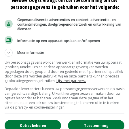
Nieuwe Oogst vraagt om uw toestemming om uw
line was vaak een verlossing.
persoonsgegevens te gebruiken voor het volgende:
Gepersonaliseerde advertenties en content, advertentie- en
contentmetingen, doelgroepenonderzoek en ontwikkeling van
een onderwerp te vinden en daar de goede
diensten
Informatie op een apparaat opslaan en/of openen
Meer informatie
Uw persoonsgegevens worden verwerkt en informatie van uw apparaat
(cookies, unieke ID's en andere apparaatgegevens) kan worden
 na te denken. Soms las ik nog eens een oude terug.
opgeslagen door, geopend door en gedeeld met 4 partners of specifiek
ualiteit en bekeek ik mijn gedachten uit het verleden
door deze site worden gebruikt. Wij en onze partners kunnen precieze
geolocatiegegevens gebruiken.
Lijst met partners.
 tot de nodige reacties zoals die keer dat ik over de
Bepaalde leveranciers kunnen uw persoonsgegevens verwerken op basis
n collega's die zich gesteund voelden.
van gerechtvaardigd belang. U kunt hiertegen bezwaar maken door uw
opties hieronder te beheren. Zoek onderaan deze pagina of in het
sitemenu naar een link om uw toestemming te beheren of in te trekken
via de privacy- en cookie-instellingen.
 column rond de berichtgeving over bijen via Twitter vele
st van heb geleerd, is toch wel het besef dat de wereld
ek naar een nieuwe balans. Vroeger dacht ik nog weleens
Opties beheren
Toestemming