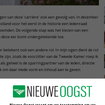
ndigen van deze 'carrière' ook een gevolg van. In december
lland voor het eerst in de historie een ledenraad
noemden. De volgende stap was het kiezen van een
n deze eer komt ondergetekende toe.
r betekent ook een andere rol. In mijn ogen dient de rol
te zijn, zoals de voorzitter van de Tweede Kamer roep ik
als geheel is de sparringpartner van de leden, directie
ak om daar mede vorm en inhoud aan te geven.
ngsproces is nu leidend, mijn persoonlijke mening niet
aat voor mij toch een spanningsveld tussen het publiek
ndaar de keuze om als columnist te stoppen. Het was
 vinden en daar de goede woorden bij te zoeken. Dagen