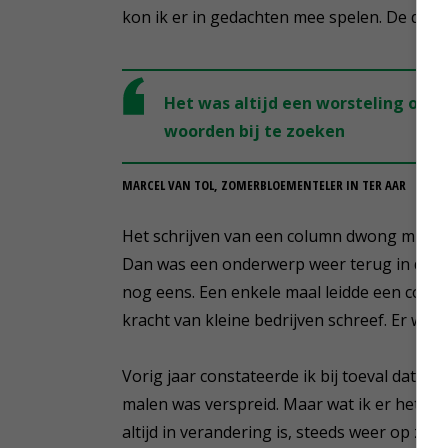
kon ik er in gedachten mee spelen. De dead
Het was altijd een worsteling om 
woorden bij te zoeken
MARCEL VAN TOL, ZOMERBLOEMENTELER IN TER AAR
Het schrijven van een column dwong mij om
Dan was een onderwerp weer terug in de act
nog eens. Een enkele maal leidde een column
kracht van kleine bedrijven schreef. Er ware
Vorig jaar constateerde ik bij toeval dat de
malen was verspreid. Maar wat ik er het mee
altijd in verandering is, steeds weer op zo