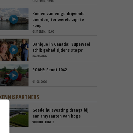
GISTEREN, 14:06
Koeien van enige drijvende
boerderij ter wereld zijn te
koop
GISTEREN, 12:00
Danique in Canada: ‘Superveel
schik gehad tijdens stage’
04-08-2026
POAH!: Fendt 1042
01-08-2026
KENNISPARTNERS
Goede huisvesting draagt bij
aan chrysanten van hoge
kwaliteit
VOORDEELUNITS