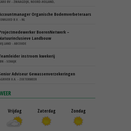
KARO BV - ZWAAGDIJK, NOORD-HOLLAND,
Accountmanager Organische Bodemverbeteraars
COMGOED B.V. - NL
Projectmedewerker BoerenNetwerk –
Natuurinclusieve Landbouw
WIJ.LAND - ABCOUDE
Teamleider instroom kwekerij
IBN - SCHAIJK
Senior Adviseur Gewassenverzekeringen
AGRIVER U.A. - ZOETERMEER
WEER
Vrijdag
Zaterdag
Zondag