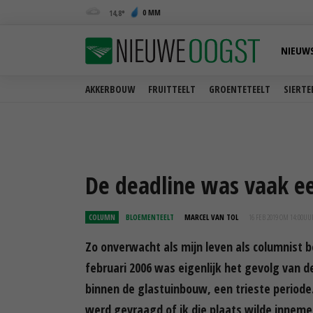
0 MM
14,8
NIEUW
AKKERBOUW
FRUITTEELT
GROENTETEELT
SIERTE
De deadline was vaak ee
COLUMN
BLOEMENTEELT
MARCEL VAN TOL
16 FEB 2019 OM 14:00
UU
Zo onverwacht als mijn leven als columnist be
februari 2006 was eigenlijk het gevolg van 
binnen de glastuinbouw, een trieste periode
werd gevraagd of ik die plaats wilde inneme