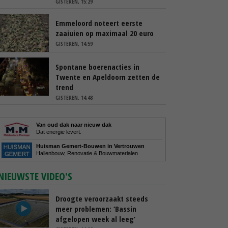
GISTEREN, 15:29
Emmeloord noteert eerste
zaaiuien op maximaal 20 euro
GISTEREN, 14:59
Spontane boerenacties in
Twente en Apeldoorn zetten de
trend
GISTEREN, 14:48
Van oud dak naar nieuw dak
Dat energie levert.
Huisman Gemert-Bouwen in Vertrouwen
Hallenbouw, Renovatie & Bouwmaterialen
NIEUWSTE VIDEO'S
Droogte veroorzaakt steeds
meer problemen: ‘Bassin
afgelopen week al leeg’