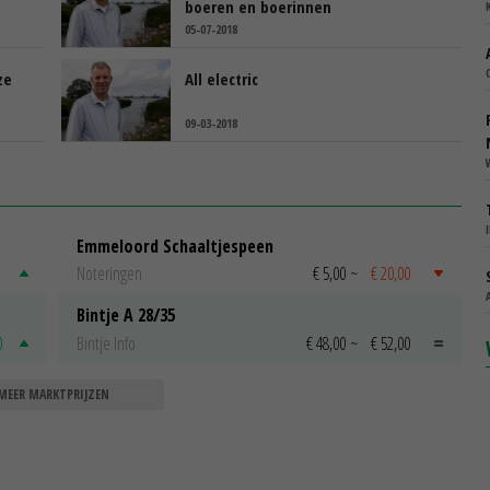
boeren en boerinnen
05-07-2018
ze
All electric
09-03-2018
Emmeloord Schaaltjespeen
Noteringen
€ 5,00
~
€ 20,00
Bintje A 28/35
0
Bintje Info
€ 48,00
~
€ 52,00
MEER MARKTPRIJZEN