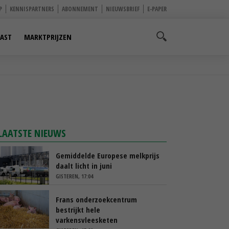
P
KENNISPARTNERS
ABONNEMENT
NIEUWSBRIEF
E-PAPER
AST
MARKTPRIJZEN
LAATSTE NIEUWS
Gemiddelde Europese melkprijs
daalt licht in juni
GISTEREN, 17:04
Frans onderzoekcentrum
bestrijkt hele
varkensvleesketen