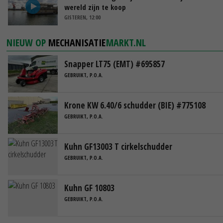
wereld zijn te koop
GISTEREN, 12:00
NIEUW OP
MECHANISATIE
MARKT.NL
Snapper LT75 (EMT) #695857
GEBRUIKT, P.O.A.
Krone KW 6.40/6 schudder (BIE) #775108
GEBRUIKT, P.O.A.
Kuhn GF13003 T cirkelschudder
GEBRUIKT, P.O.A.
Kuhn GF 10803
GEBRUIKT, P.O.A.