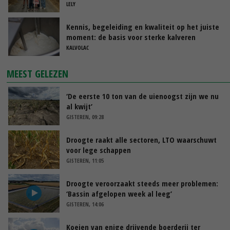
LELY
Kennis, begeleiding en kwaliteit op het juiste
moment: de basis voor sterke kalveren
KALVOLAC
MEEST GELEZEN
‘De eerste 10 ton van de uienoogst zijn we nu
al kwijt’
GISTEREN, 09:28
Droogte raakt alle sectoren, LTO waarschuwt
voor lege schappen
GISTEREN, 11:05
Droogte veroorzaakt steeds meer problemen:
‘Bassin afgelopen week al leeg’
GISTEREN, 14:06
Koeien van enige drijvende boerderij ter