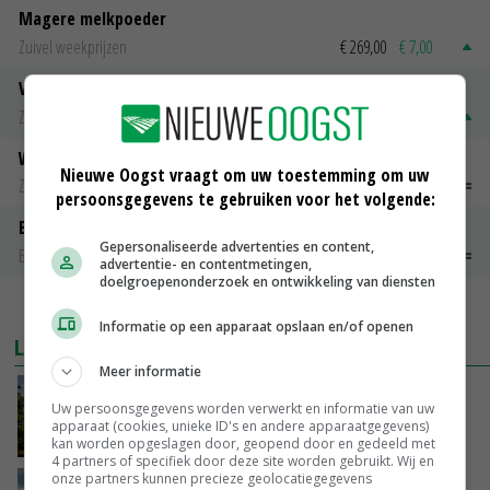
Magere melkpoeder
Zuivel weekprijzen
€ 269,00
€ 7,00
Volle melkpoeder
Zuivel weekprijzen
€ 345,00
€ 20,00
Weipoeder
Nieuwe Oogst vraagt om uw toestemming om uw
Zuivel weekprijzen
€ 134,00
€ 0,00
persoonsgegevens te gebruiken voor het volgende:
Boeren Gouda 12 kg
Gepersonaliseerde advertenties en content,
Boerenkaas
€ 6,05
€ 0,00
advertentie- en contentmetingen,
doelgroepenonderzoek en ontwikkeling van diensten
MEER MARKTPRIJZEN
Informatie op een apparaat opslaan en/of openen
LAATSTE NIEUWS
Meer informatie
Kamervragen over onttrekkingsverbod,
Uw persoonsgegevens worden verwerkt en informatie van uw
minister spreekt van ‘ondernemersrisico’
apparaat (cookies, unieke ID's en andere apparaatgegevens)
VANDAAG, 16:27
kan worden opgeslagen door, geopend door en gedeeld met
4 partners of specifiek door deze site worden gebruikt. Wij en
onze partners kunnen precieze geolocatiegegevens
‘Rendement van Krullvarkens komt van de