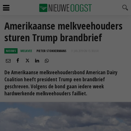
Amerikaanse melkveehouders
sturen Trump brandbrief
NIEUWS
MELKVEE
PIETER STOKKERMANS
11 JAN 2019 OM 15:30
UUR
De Amerikaanse melkveehoudersbond American Dairy
Coalition heeft president Trump een brandbrief
geschreven. Volgens de bond gaan iedere week
hardwerkende melkveehouders failliet.