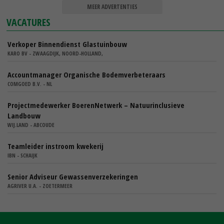
MEER ADVERTENTIES
VACATURES
Verkoper Binnendienst Glastuinbouw
KARO BV - ZWAAGDIJK, NOORD-HOLLAND,
Accountmanager Organische Bodemverbeteraars
COMGOED B.V. - NL
Projectmedewerker BoerenNetwerk – Natuurinclusieve
Landbouw
WIJ.LAND - ABCOUDE
Teamleider instroom kwekerij
IBN - SCHAIJK
Senior Adviseur Gewassenverzekeringen
AGRIVER U.A. - ZOETERMEER