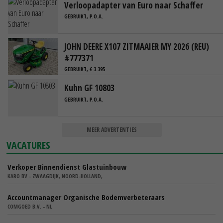
Verloopadapter van Euro naar Schaffer
GEBRUIKT, P.O.A.
JOHN DEERE X107 ZITMAAIER MY 2026 (REU)
#777371
GEBRUIKT, € 3.395
Kuhn GF 10803
GEBRUIKT, P.O.A.
MEER ADVERTENTIES
VACATURES
Verkoper Binnendienst Glastuinbouw
KARO BV - ZWAAGDIJK, NOORD-HOLLAND,
Accountmanager Organische Bodemverbeteraars
COMGOED B.V. - NL