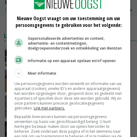
Uien Middenmeer Geel 30-60% grof
Noteringen
€ 0,00
~
€ 0,00
Nieuwe Oogst vraagt om uw toestemming om uw
MEER MARKTPRIJZEN
persoonsgegevens te gebruiken voor het volgende:
LAATSTE NIEUWS
Gepersonaliseerde advertenties en content,
advertentie- en contentmetingen,
doelgroepenonderzoek en ontwikkeling van diensten
Gemiddelde Europese melkprijs daalt licht in
juni
Informatie op een apparaat opslaan en/of openen
VANDAAG, 17:04
Meer informatie
Frans onderzoekcentrum bestrijkt hele
varkensvleesketen
Uw persoonsgegevens worden verwerkt en informatie van uw
VANDAAG, 15:29
apparaat (cookies, unieke ID's en andere apparaatgegevens)
kan worden opgeslagen door, geopend door en gedeeld met
4 partners of specifiek door deze site worden gebruikt. Wij en
Emmeloord noteert eerste zaaiuien op
onze partners kunnen precieze geolocatiegegevens
maximaal 20 euro
gebruiken.
Lijst met partners.
VANDAAG, 14:59
Bepaalde leveranciers kunnen uw persoonsgegevens
verwerken op basis van gerechtvaardigd belang. U kunt
Spontane boerenacties in Twente en
hiertegen bezwaar maken door uw opties hieronder te
beheren. Zoek onderaan deze pagina of in het sitemenu naar
Apeldoorn zetten de trend
een link om uw toestemming te beheren of in te trekken via de