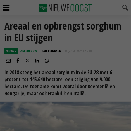
Areaal en opbrengst sorghum
in EU stijgen
NIEUWS
AKKERBOUW
HAN REINDSEN
02 JAN 2019 OM 15:17
UUR
In 2018 steeg het areaal sorghum in de EU-28 met 6
procent tot 145.640 hectare, een stijging van 9.000
hectare. De toename komt vooral door Roemenië en
Hongarije, maar ook Frankrijk en Italië.