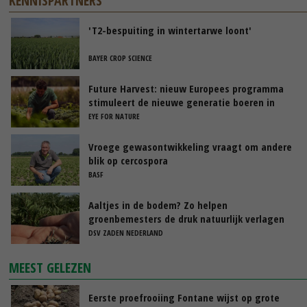
KENNISPARTNERS
'T2-bespuiting in wintertarwe loont'
BAYER CROP SCIENCE
Future Harvest: nieuw Europees programma
stimuleert de nieuwe generatie boeren in
Nederland
EYE FOR NATURE
Vroege gewasontwikkeling vraagt om andere
blik op cercospora
BASF
Aaltjes in de bodem? Zo helpen
groenbemesters de druk natuurlijk verlagen
DSV ZADEN NEDERLAND
MEEST GELEZEN
Eerste proefrooiing Fontane wijst op grote