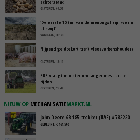
achterstand
GISTEREN, 09:35
‘De eerste 10 ton van de uienoogst zijn we nu
al kwijt’
VANDAAG, 09:28
Nijpend geldtekort treft vleesvarkenshouders
GISTEREN, 13:14
BBB vraagt minister om langer mest uit te
rijden
GISTEREN, 15:47
NIEUW OP
MECHANISATIE
MARKT.NL
John Deere 6R 185 trekker (HAE) #782220
GEBRUIKT, € 161.500