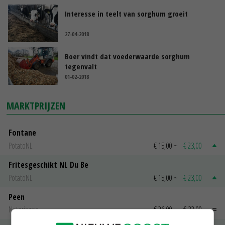
Interesse in teelt van sorghum groeit
27-04-2018
Boer vindt dat voederwaarde sorghum
tegenvalt
01-02-2018
MARKTPRIJZEN
Fontane
PotatoNL
€ 15,00
~
€ 23,00
Fritesgeschikt NL Du Be
PotatoNL
€ 15,00
~
€ 23,00
Peen
Noteringen
€ 26,00
~
€ 33,00