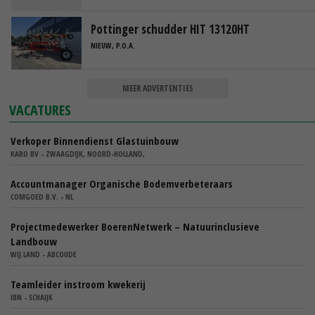
Pottinger schudder HIT 13120HT
NIEUW, P.O.A.
MEER ADVERTENTIES
VACATURES
Verkoper Binnendienst Glastuinbouw
KARO BV - ZWAAGDIJK, NOORD-HOLLAND,
Accountmanager Organische Bodemverbeteraars
COMGOED B.V. - NL
Projectmedewerker BoerenNetwerk – Natuurinclusieve
Landbouw
WIJ.LAND - ABCOUDE
Teamleider instroom kwekerij
IBN - SCHAIJK