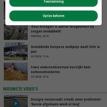
Toestemming
Boterberg zit echt herstel zuivelmarkt in de
weg
Opties beheren
VANDAAG, 08:59
‘Door hittegolf is aantal terugkomers bij
zeugen verdubbeld’
VANDAAG, 06:19
Gemiddelde Europese melkprijs daalt licht in
juni
GISTEREN, 17:04
Frans onderzoekcentrum bestrijkt hele
varkensvleesketen
GISTEREN, 15:29
NIEUWSTE VIDEO'S
Droogte veroorzaakt steeds meer problemen:
‘Bassin afgelopen week al leeg’