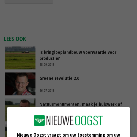
LEES OOK
Is kringlooplandbouw voorwaarde voor
productie?
28-09-2018
Groene revolutie 2.0
26-07-2018
Natuurmonumenten, maak je huiswerk af
06-06-2018
Onafhankelijk akkerbouwonderzoek is
Nieuwe Oogst vraagt om uw toestemming om uw
onmisbaar