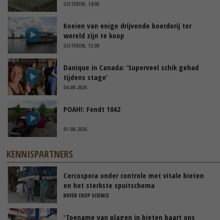
GISTEREN, 14:06
Koeien van enige drijvende boerderij ter
wereld zijn te koop
GISTEREN, 12:00
Danique in Canada: ‘Superveel schik gehad
tijdens stage’
04-08-2026
POAH!: Fendt 1042
01-08-2026
KENNISPARTNERS
Cercospora onder controle met vitale bieten
en het sterkste spuitschema
BAYER CROP SCIENCE
'Toename van plagen in bieten baart ons