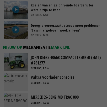
Koeien van enige drijvende boerderij ter
wereld zijn te koop
GISTEREN, 12:00
Droogte veroorzaakt steeds meer problemen:
‘Bassin afgelopen week al leeg’
GISTEREN, 14:06
NIEUW OP
MECHANISATIE
MARKT.NL
JOHN DEERE 4066R COMPACTTREKKER (EMT)
#781277
GEBRUIKT, P.O.A.
Valtra voorlader consoles
GEBRUIKT, P.O.A.
MERCEDES-BENZ MB TRAC 800
GEBRUIKT, P.O.A.