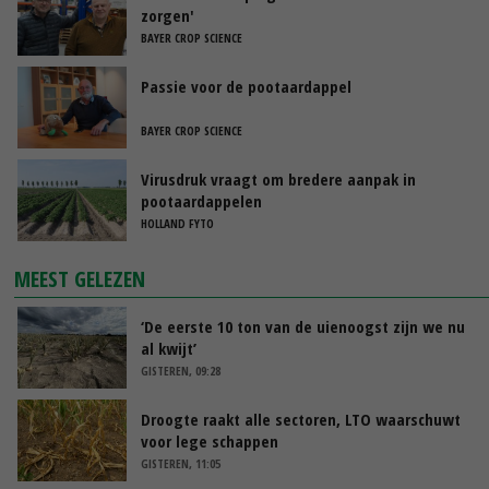
zorgen'
BAYER CROP SCIENCE
Passie voor de pootaardappel
BAYER CROP SCIENCE
Virusdruk vraagt om bredere aanpak in
pootaardappelen
HOLLAND FYTO
MEEST GELEZEN
‘De eerste 10 ton van de uienoogst zijn we nu
al kwijt’
GISTEREN, 09:28
Droogte raakt alle sectoren, LTO waarschuwt
voor lege schappen
GISTEREN, 11:05