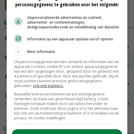
persoonsgegevens te gebruiken voor het volgende:
29-03-2018
Gepersonaliseerde advertenties en content,
MARKTPRIJZEN
advertentie- en contentmetingen,
doelgroepenonderzoek en ontwikkeling van diensten
Fontane
Informatie op een apparaat opslaan en/of openen
PotatoNL
€ 15,00
~
€ 23,00
Meer informatie
Fritesgeschikt NL Du Be
Uw persoonsgegevens worden verwerkt en informatie van uw
PotatoNL
€ 15,00
~
€ 23,00
apparaat (cookies, unieke ID's en andere apparaatgegevens)
kan worden opgeslagen door, geopend door en gedeeld met
4 partners of specifiek door deze site worden gebruikt. Wij en
Peen
onze partners kunnen precieze geolocatiegegevens
Noteringen
€ 26,00
~
€ 33,00
gebruiken.
Lijst met partners.
Bepaalde leveranciers kunnen uw persoonsgegevens
Uien Middenmeer Geel 30-60% grof
verwerken op basis van gerechtvaardigd belang. U kunt
Noteringen
€ 0,00
~
€ 0,00
hiertegen bezwaar maken door uw opties hieronder te
beheren. Zoek onderaan deze pagina of in het sitemenu naar
een link om uw toestemming te beheren of in te trekken via de
MEER MARKTPRIJZEN
privacy- en cookie-instellingen.
LAATSTE NIEUWS