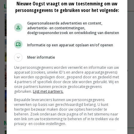
Nieuwe Oogst vraagt om uw toestemming om uw
LAATSTE NIEUWS
persoonsgegevens te gebruiken voor het volgende:
Kamervragen over onttrekkingsverbod,
Gepersonaliseerde advertenties en content,
minister spreekt van ‘ondernemersrisico’
advertentie- en contentmetingen,
GISTEREN, 16:27
doelgroepenonderzoek en ontwikkeling van diensten
‘Rendement van Krullvarkens komt van de
Informatie op een apparaat opslaan en/of openen
overkant’
GISTEREN, 15:30
Meer informatie
Uw persoonsgegevens worden verwerkt en informatie van uw
Oorlogen en El Niño stuwen voedselprijzen op
apparaat (cookies, unieke ID's en andere apparaatgegevens)
kan worden opgeslagen door, geopend door en gedeeld met
4 partners of specifiek door deze site worden gebruikt. Wij en
GISTEREN, 15:04
onze partners kunnen precieze geolocatiegegevens
gebruiken.
Lijst met partners.
Nettowinst Royal A-ware onder druk ondanks
Bepaalde leveranciers kunnen uw persoonsgegevens
hogere omzet
verwerken op basis van gerechtvaardigd belang. U kunt
GISTEREN, 14:35
hiertegen bezwaar maken door uw opties hieronder te
beheren. Zoek onderaan deze pagina of in het sitemenu naar
een link om uw toestemming te beheren of in te trekken via de
NIEUWSTE VIDEO'S
privacy- en cookie-instellingen.