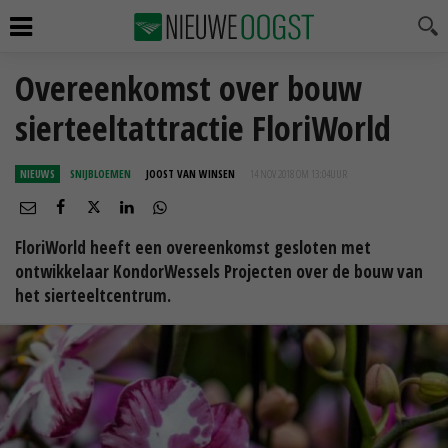
Overeenkomst over bouw
sierteeltattractie FloriWorld
NIEUWS
SNIJBLOEMEN
JOOST VAN WINSEN
14 NOV 2018 OM 13:04
UUR
FloriWorld heeft een overeenkomst gesloten met
ontwikkelaar KondorWessels Projecten over de bouw van
het sierteeltcentrum.