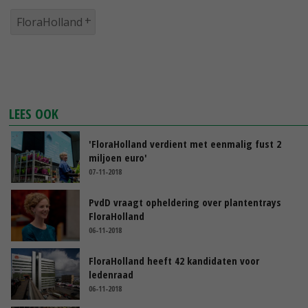
FloraHolland
LEES OOK
'FloraHolland verdient met eenmalig fust 2
miljoen euro'
07-11-2018
PvdD vraagt opheldering over plantentrays
FloraHolland
06-11-2018
FloraHolland heeft 42 kandidaten voor
ledenraad
06-11-2018