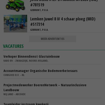
#781519
GEBRUIKT, P.O.A.
Lemken Juwel 8 iV 4 schaar ploeg (MID)
#517314
GEBRUIKT, P.O.A.
MEER ADVERTENTIES
VACATURES
Verkoper Binnendienst Glastuinbouw
KARO BV - ZWAAGDIJK, NOORD-HOLLAND,
Accountmanager Organische Bodemverbeteraars
COMGOED B.V. - NL
Projectmedewerker BoerenNetwerk – Natuurinclusieve
Landbouw
WIJ.LAND - ABCOUDE
Teamleider instroom kwekerij