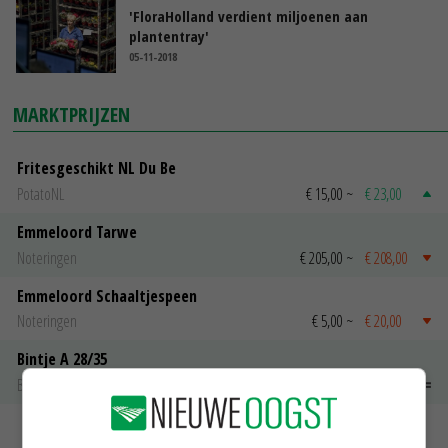
'FloraHolland verdient miljoenen aan
plantentray'
05-11-2018
MARKTPRIJZEN
Fritesgeschikt NL Du Be
PotatoNL
€ 15,00
~
€ 23,00
Emmeloord Tarwe
Noteringen
€ 205,00
~
€ 208,00
Emmeloord Schaaltjespeen
Noteringen
€ 5,00
~
€ 20,00
Bintje A 28/35
Bintje Info
€ 48,00
~
€ 52,00
MEER MARKTPRIJZEN