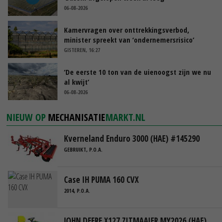
06-08-2026
Kamervragen over onttrekkingsverbod,
minister spreekt van ‘ondernemersrisico’
GISTEREN, 16:27
‘De eerste 10 ton van de uienoogst zijn we nu
al kwijt’
06-08-2026
NIEUW OP
MECHANISATIE
MARKT.NL
Kverneland Enduro 3000 (HAE) #145290
GEBRUIKT, P.O.A.
Case IH PUMA 160 CVX
2014, P.O.A.
JOHN DEERE X127 ZITMAAIER MY2026 (HAE)