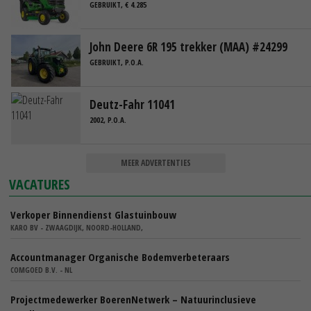
GEBRUIKT, € 4.285
John Deere 6R 195 trekker (MAA) #24299
GEBRUIKT, P.O.A.
Deutz-Fahr 11041
2002, P.O.A.
MEER ADVERTENTIES
VACATURES
Verkoper Binnendienst Glastuinbouw
KARO BV - ZWAAGDIJK, NOORD-HOLLAND,
Accountmanager Organische Bodemverbeteraars
COMGOED B.V. - NL
Projectmedewerker BoerenNetwerk – Natuurinclusieve