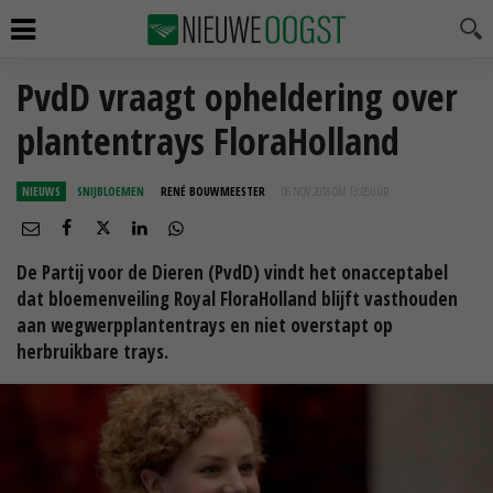
PvdD vraagt opheldering over
plantentrays FloraHolland
NIEUWS
SNIJBLOEMEN
RENÉ BOUWMEESTER
06 NOV 2018 OM 13:05
UUR
De Partij voor de Dieren (PvdD) vindt het onacceptabel
dat bloemenveiling Royal FloraHolland blijft vasthouden
aan wegwerpplantentrays en niet overstapt op
herbruikbare trays.