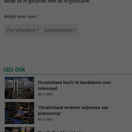
wilde ze in gesprek met de organisatie.
Bekijk meer over:
FloraHolland
plantentrays
LEES OOK
FloraHolland heeft 42 kandidaten voor
ledenraad
06-11-2018
'FloraHolland verdient miljoenen aan
plantentray'
05-11-2018