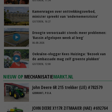
GISTEREN, 11:34
Kamervragen over onttrekkingsverbod,
minister spreekt van ‘ondernemersrisico’
GISTEREN, 16:27
Droogte veroorzaakt steeds meer problemen:
‘Bassin afgelopen week al leeg’
06-08-2026
Oekraïne-vlogger Kees Huizinga: ‘Bezoek van
de ambassade mag zelf groente plukken’
GISTEREN, 12:00
NIEUW OP
MECHANISATIE
MARKT.NL
John Deere 6R 215 trekker (LIE) #782579
GEBRUIKT, P.O.A.
JOHN DEERE X117R ZITMAAIER (HAE) #692764