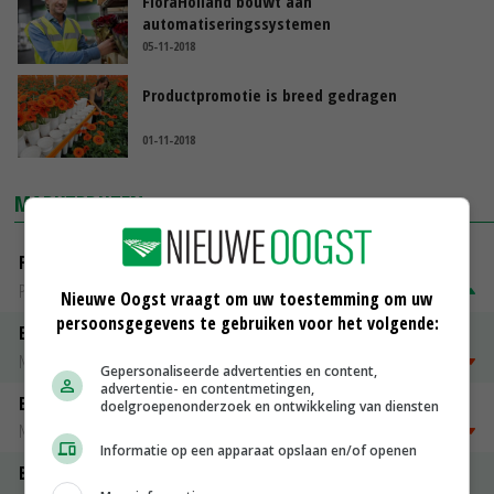
FloraHolland bouwt aan
automatiseringssystemen
05-11-2018
Productpromotie is breed gedragen
01-11-2018
MARKTPRIJZEN
Fritesgeschikt NL Du Be
PotatoNL
€ 15,00
~
€ 23,00
Nieuwe Oogst vraagt om uw toestemming om uw
persoonsgegevens te gebruiken voor het volgende:
Emmeloord Tarwe
Noteringen
€ 205,00
~
€ 208,00
Gepersonaliseerde advertenties en content,
advertentie- en contentmetingen,
Emmeloord Schaaltjespeen
doelgroepenonderzoek en ontwikkeling van diensten
Noteringen
€ 5,00
~
€ 20,00
Informatie op een apparaat opslaan en/of openen
Bintje A 28/35