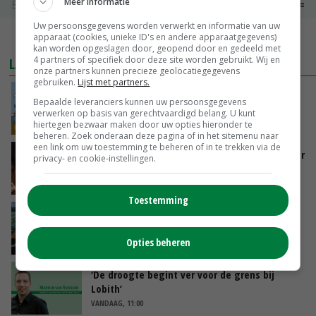
Meer informatie
Bintje Info
€ 48,00
~
€ 52,00
Uw persoonsgegevens worden verwerkt en informatie van uw
apparaat (cookies, unieke ID's en andere apparaatgegevens)
MEER MARKTPRIJZEN
kan worden opgeslagen door, geopend door en gedeeld met
4 partners of specifiek door deze site worden gebruikt. Wij en
LAATSTE NIEUWS
onze partners kunnen precieze geolocatiegegevens
gebruiken.
Lijst met partners.
Internationale vraag naar geitenzuivel blijft
Bepaalde leveranciers kunnen uw persoonsgegevens
groot: Nederland in Europese top
verwerken op basis van gerechtvaardigd belang. U kunt
VANDAAG, 15:33
hiertegen bezwaar maken door uw opties hieronder te
beheren. Zoek onderaan deze pagina of in het sitemenu naar
een link om uw toestemming te beheren of in te trekken via de
Vlaamse varkensstapel krimpt, pluimveesector
privacy- en cookie-instellingen.
groeit door schaalvergroting
VANDAAG, 15:20
Toestemming
‘Cijfer jezelf niet weg en doe vooral ook waar
je gelukkig van wordt’
Opties beheren
VANDAAG, 13:31
‘De droogte begint ver voor de grens bij
Lobith’
VANDAAG, 11:00