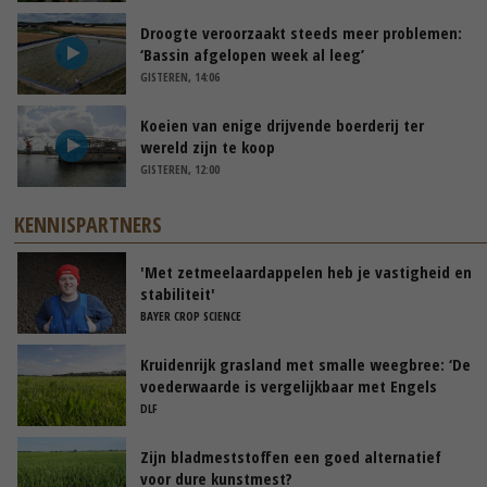
Droogte veroorzaakt steeds meer problemen:
‘Bassin afgelopen week al leeg’
GISTEREN, 14:06
Koeien van enige drijvende boerderij ter
wereld zijn te koop
GISTEREN, 12:00
KENNISPARTNERS
'Met zetmeelaardappelen heb je vastigheid en
stabiliteit'
BAYER CROP SCIENCE
Kruidenrijk grasland met smalle weegbree: ‘De
voederwaarde is vergelijkbaar met Engels
raaigras’
DLF
Zijn bladmeststoffen een goed alternatief
voor dure kunstmest?