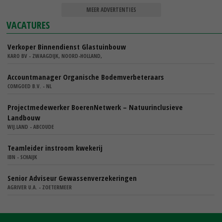
MEER ADVERTENTIES
VACATURES
Verkoper Binnendienst Glastuinbouw
KARO BV - ZWAAGDIJK, NOORD-HOLLAND,
Accountmanager Organische Bodemverbeteraars
COMGOED B.V. - NL
Projectmedewerker BoerenNetwerk – Natuurinclusieve
Landbouw
WIJ.LAND - ABCOUDE
Teamleider instroom kwekerij
IBN - SCHAIJK
Senior Adviseur Gewassenverzekeringen
AGRIVER U.A. - ZOETERMEER