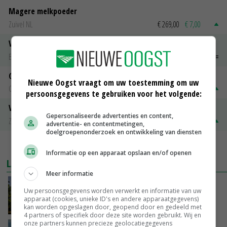
Magere melkpoeder
Zuivel NL
€ 269,00
€ 7,00
Vleeskuikens 2001-2600 gr
Barneveld
€ 1,09
~
€ 1,11
Gerst
Nieuwe Oogst vraagt om uw toestemming om uw
Groningen
€ 197,00
€ 2,00
persoonsgegevens te gebruiken voor het volgende:
Volle melkpoeder
Gepersonaliseerde advertenties en content,
Zuivel NL
€ 345,00
€ 20,00
advertentie- en contentmetingen,
doelgroepenonderzoek en ontwikkeling van diensten
MEER MARKTPRIJZEN
Informatie op een apparaat opslaan en/of openen
LAATSTE NIEUWS
Meer informatie
Kamervragen over onttrekkingsverbod,
Uw persoonsgegevens worden verwerkt en informatie van uw
minister spreekt van ‘ondernemersrisico’
apparaat (cookies, unieke ID's en andere apparaatgegevens)
VANDAAG, 16:27
kan worden opgeslagen door, geopend door en gedeeld met
4 partners of specifiek door deze site worden gebruikt. Wij en
onze partners kunnen precieze geolocatiegegevens