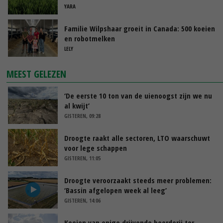
YARA
Familie Wilpshaar groeit in Canada: 500 koeien
en robotmelken
LELY
MEEST GELEZEN
‘De eerste 10 ton van de uienoogst zijn we nu
al kwijt’
GISTEREN, 09:28
Droogte raakt alle sectoren, LTO waarschuwt
voor lege schappen
GISTEREN, 11:05
Droogte veroorzaakt steeds meer problemen:
‘Bassin afgelopen week al leeg’
GISTEREN, 14:06
Koeien van enige drijvende boerderij ter