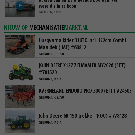
wereld zijn te koop
GISTEREN, 12:00
NIEUW OP
MECHANISATIE
MARKT.NL
Husqvarna Rider 316TX incl. 122cm Combi
Maaidek (HAE) #60812
GEBRUIKT, € 5.750
JOHN DEERE X127 ZITMAAIER MY2026 (ETT)
#781520
GEBRUIKT, P.O.A.
KVERNELAND ENDURO PRO 3000 (ETT) #24505
GEBRUIKT, € 9.750
John Deere 6R 150 trekker (KOU) #778128
GEBRUIKT, P.O.A.