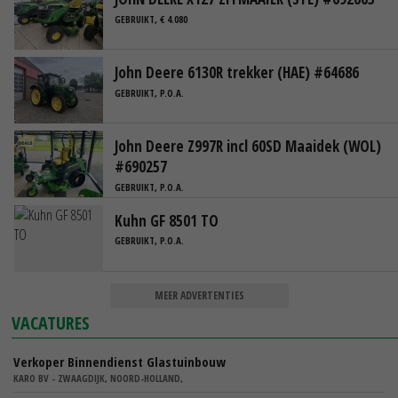
GEBRUIKT, € 4.080
John Deere 6130R trekker (HAE) #64686
GEBRUIKT, P.O.A.
John Deere Z997R incl 60SD Maaidek (WOL)
#690257
GEBRUIKT, P.O.A.
Kuhn GF 8501 TO
GEBRUIKT, P.O.A.
MEER ADVERTENTIES
VACATURES
Verkoper Binnendienst Glastuinbouw
KARO BV - ZWAAGDIJK, NOORD-HOLLAND,