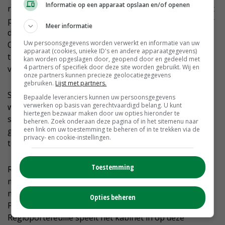
Informatie op een apparaat opslaan en/of openen
regio samenwerken door afspraken te maken over het
produceren van voer voor het vee in hun regio en over
Meer informatie
de productie van een goede kwaliteit organische mest.
Uw persoonsgegevens worden verwerkt en informatie van uw
Op deze manier kunnen boeren gezamenlijk hun plan
apparaat (cookies, unieke ID's en andere apparaatgegevens)
trekken en bereiken zij dat de kringloop van
kan worden opgeslagen door, geopend door en gedeeld met
4 partners of specifiek door deze site worden gebruikt. Wij en
voedingsstoffen korter wordt.
onze partners kunnen precieze geolocatiegegevens
gebruiken.
Lijst met partners.
Samenwerking op regionale schaal kan ook breder
Bepaalde leveranciers kunnen uw persoonsgegevens
verwerken op basis van gerechtvaardigd belang. U kunt
worden opgezet. Een regionaal
hiertegen bezwaar maken door uw opties hieronder te
samenwerkingsverband kan in overleg gaan met
beheren. Zoek onderaan deze pagina of in het sitemenu naar
een link om uw toestemming te beheren of in te trekken via de
gemeenten, waterschappen, natuurbeheerders,
privacy- en cookie-instellingen.
toeleveranciers en de detailhandel.
Toestemming
Regionale initiatieven kunnen worden gekoppeld aan
middelen uit de enveloppes uit het regeerakkoord en
middelen in het kader van het Interbestuurlijk
Opties beheren
Programma, thema Vitaal Platteland. Met de
Regioportefeuille speelt het kabinet in op deze