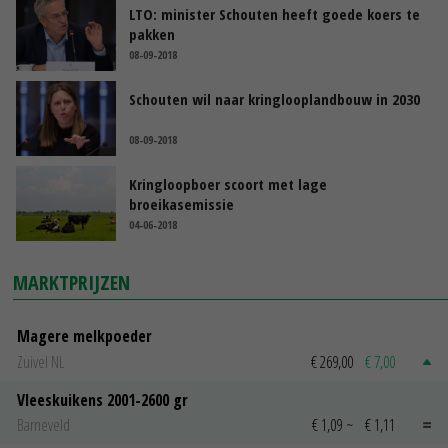
LTO: minister Schouten heeft goede koers te
pakken
08-09-2018
Schouten wil naar kringlooplandbouw in 2030
08-09-2018
Kringloopboer scoort met lage
broeikasemissie
04-06-2018
MARKTPRIJZEN
Magere melkpoeder
Zuivel NL
€ 269,00
€ 7,00
Vleeskuikens 2001-2600 gr
Barneveld
€ 1,09
~
€ 1,11