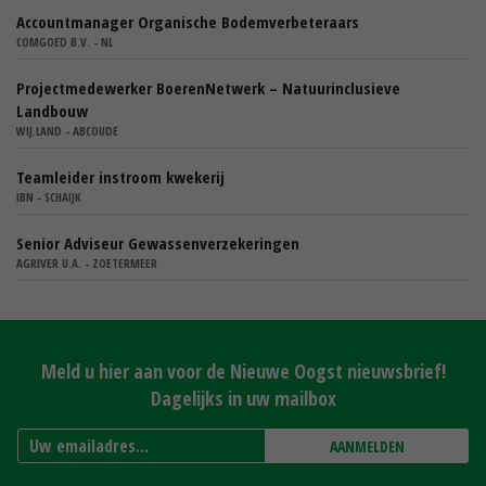
Accountmanager Organische Bodemverbeteraars
COMGOED B.V. - NL
Projectmedewerker BoerenNetwerk – Natuurinclusieve
Landbouw
WIJ.LAND - ABCOUDE
Teamleider instroom kwekerij
IBN - SCHAIJK
Senior Adviseur Gewassenverzekeringen
AGRIVER U.A. - ZOETERMEER
Meld u hier aan voor de Nieuwe Oogst nieuwsbrief!
Dagelijks in uw mailbox
AANMELDEN