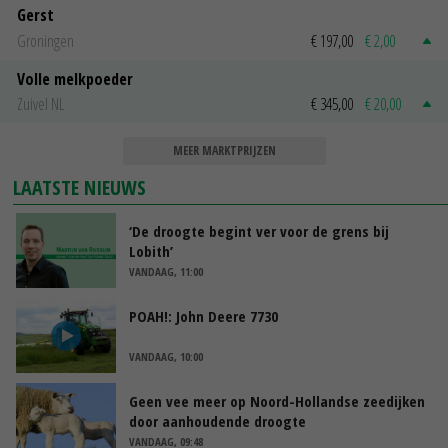
Gerst
Groningen
€ 197,00
€ 2,00
Volle melkpoeder
Zuivel NL
€ 345,00
€ 20,00
MEER MARKTPRIJZEN
LAATSTE NIEUWS
‘De droogte begint ver voor de grens bij
Lobith’
VANDAAG, 11:00
POAH!: John Deere 7730
VANDAAG, 10:00
Geen vee meer op Noord-Hollandse zeedijken
door aanhoudende droogte
VANDAAG, 09:48