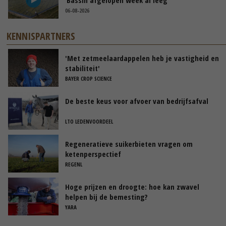
‘Bassin afgelopen week al leeg’
06-08-2026
KENNISPARTNERS
'Met zetmeelaardappelen heb je vastigheid en
stabiliteit'
BAYER CROP SCIENCE
De beste keus voor afvoer van bedrijfsafval
LTO LEDENVOORDEEL
Regeneratieve suikerbieten vragen om
ketenperspectief
REGENL
Hoge prijzen en droogte: hoe kan zwavel
helpen bij de bemesting?
YARA