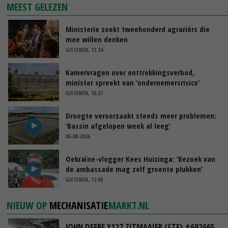
MEEST GELEZEN
Ministerie zoekt tweehonderd agrariërs die
mee willen denken
GISTEREN, 11:34
Kamervragen over onttrekkingsverbod,
minister spreekt van ‘ondernemersrisico’
GISTEREN, 16:27
Droogte veroorzaakt steeds meer problemen:
‘Bassin afgelopen week al leeg’
06-08-2026
Oekraïne-vlogger Kees Huizinga: ‘Bezoek van
de ambassade mag zelf groente plukken’
GISTEREN, 12:00
NIEUW OP
MECHANISATIE
MARKT.NL
JOHN DEERE X127 ZITMAAIER (STE) #692665