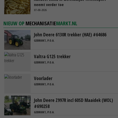
neemt verder toe
07-08-2026
NIEUW OP
MECHANISATIE
MARKT.NL
John Deere 6130R trekker (HAE) #64686
GEBRUIKT, P.O.A.
Valtra G125 trekker
GEBRUIKT, P.O.A.
Voorlader
GEBRUIKT, P.O.A.
John Deere Z997R incl 60SD Maaidek (WOL)
#690258
GEBRUIKT, P.O.A.