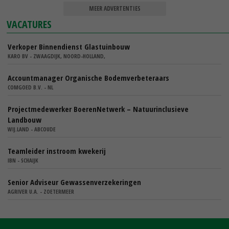
MEER ADVERTENTIES
VACATURES
Verkoper Binnendienst Glastuinbouw
KARO BV - ZWAAGDIJK, NOORD-HOLLAND,
Accountmanager Organische Bodemverbeteraars
COMGOED B.V. - NL
Projectmedewerker BoerenNetwerk – Natuurinclusieve
Landbouw
WIJ.LAND - ABCOUDE
Teamleider instroom kwekerij
IBN - SCHAIJK
Senior Adviseur Gewassenverzekeringen
AGRIVER U.A. - ZOETERMEER