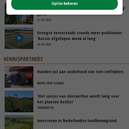
Opties beheren
Limburgse mais van Frijns doet het verrassend
goed
07-08-2026
Droogte veroorzaakt steeds meer problemen:
‘Bassin afgelopen week al leeg’
06-08-2026
KENNISPARTNERS
Handen vol aan onderhoud van tien zelfrijders
BAYER CROP SCIENCE
'Het succes van miscanthus wordt lang voor
het planten beslist'
TERRAVESTA
Investeren in Nederlandse landbouwgrond