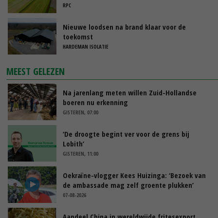
RPC
Nieuwe loodsen na brand klaar voor de
toekomst
HARDEMAN ISOLATIE
MEEST GELEZEN
Na jarenlang meten willen Zuid-Hollandse
boeren nu erkenning
GISTEREN, 07:00
‘De droogte begint ver voor de grens bij
Lobith’
GISTEREN, 11:00
Oekraïne-vlogger Kees Huizinga: ‘Bezoek van
de ambassade mag zelf groente plukken’
07-08-2026
Aandeel China in wereldwijde fritesexport