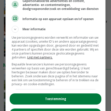
Internationale vraag naar geitenzuivel blijft
Gepersonaliseerde advertenties en content,
groot: Nederland in Europese top
advertentie- en contentmetingen,
doelgroepenonderzoek en ontwikkeling van diensten
GISTEREN, 15:33
Informatie op een apparaat opslaan en/of openen
Vlaamse varkensstapel krimpt, pluimveesector
groeit door schaalvergroting
Meer informatie
GISTEREN, 15:20
Uw persoonsgegevens worden verwerkt en informatie van uw
apparaat (cookies, unieke ID's en andere apparaatgegevens)
‘Cijfer jezelf niet weg en doe vooral ook waar
kan worden opgeslagen door, geopend door en gedeeld met
je gelukkig van wordt’
4 partners of specifiek door deze site worden gebruikt. Wij en
GISTEREN, 13:31
onze partners kunnen precieze geolocatiegegevens
gebruiken.
Lijst met partners.
NIEUWSTE VIDEO'S
Bepaalde leveranciers kunnen uw persoonsgegevens
verwerken op basis van gerechtvaardigd belang. U kunt
hiertegen bezwaar maken door uw opties hieronder te
POAH!: John Deere 7730
beheren. Zoek onderaan deze pagina of in het sitemenu naar
een link om uw toestemming te beheren of in te trekken via de
privacy- en cookie-instellingen.
GISTEREN, 10:00
Oekraïne-vlogger Kees Huizinga: ‘Bezoek van
Toestemming
de ambassade mag zelf groente plukken’
07-08-2026