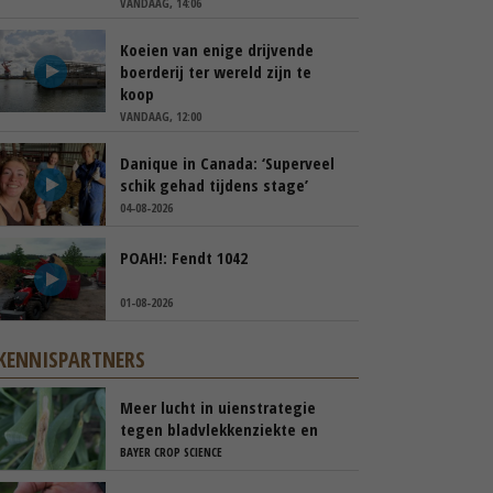
VANDAAG, 14:06
Koeien van enige drijvende
boerderij ter wereld zijn te
koop
VANDAAG, 12:00
Danique in Canada: ‘Superveel
schik gehad tijdens stage’
04-08-2026
POAH!: Fendt 1042
01-08-2026
KENNISPARTNERS
Meer lucht in uienstrategie
tegen bladvlekkenziekte en
stemphylium
BAYER CROP SCIENCE