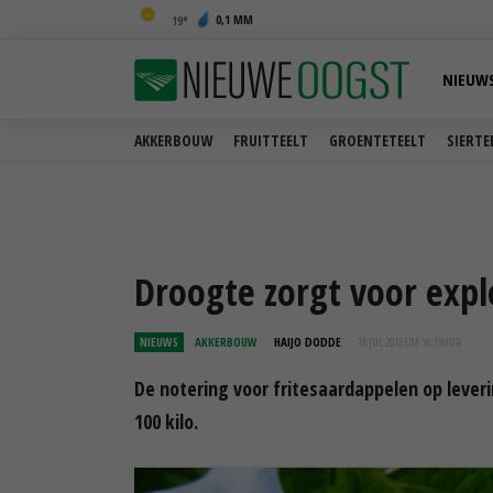
0,1 MM
19
NIEUW
AKKERBOUW
FRUITTEELT
GROENTETEELT
SIERTE
Droogte zorgt voor exp
NIEUWS
AKKERBOUW
HAIJO DODDE
18 JUL 2018 OM 16:19
UUR
De notering voor fritesaardappelen op leverin
100 kilo.