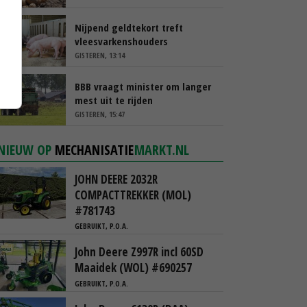
Nijpend geldtekort treft
vleesvarkenshouders
GISTEREN, 13:14
BBB vraagt minister om langer
mest uit te rijden
GISTEREN, 15:47
NIEUW OP
MECHANISATIE
MARKT.NL
JOHN DEERE 2032R
COMPACTTREKKER (MOL)
#781743
GEBRUIKT, P.O.A.
John Deere Z997R incl 60SD
Maaidek (WOL) #690257
GEBRUIKT, P.O.A.