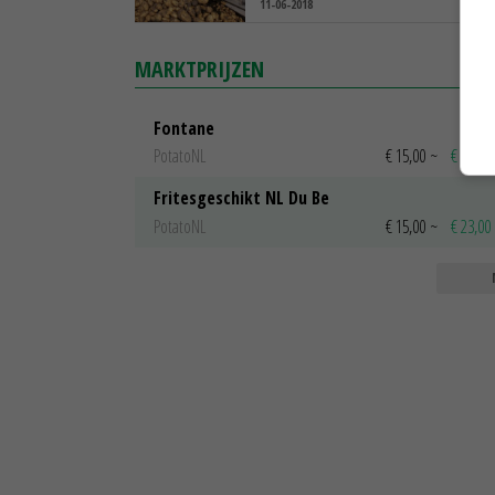
11-06-2018
MARKTPRIJZEN
Fontane
PotatoNL
€ 15,00
~
€ 23,00
Fritesgeschikt NL Du Be
PotatoNL
€ 15,00
~
€ 23,00