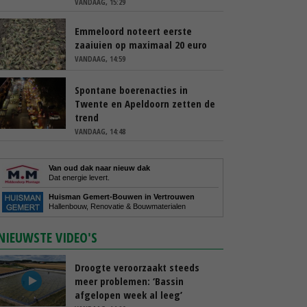
VANDAAG, 15:29
Emmeloord noteert eerste
zaaiuien op maximaal 20 euro
VANDAAG, 14:59
Spontane boerenacties in
Twente en Apeldoorn zetten de
trend
VANDAAG, 14:48
Van oud dak naar nieuw dak
Dat energie levert.
Huisman Gemert-Bouwen in Vertrouwen
Hallenbouw, Renovatie & Bouwmaterialen
NIEUWSTE VIDEO'S
Droogte veroorzaakt steeds
meer problemen: ‘Bassin
afgelopen week al leeg’