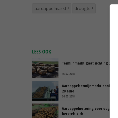
aardappelmarkt
droogte
LEES OOK
Termijnmarkt gaat richting 23 eu
16-07-2018
Aardappeltermijnmarkt opnieuw
20 euro
04-07-2018
Aardappelnotering voor oogst 2
herstelt zich