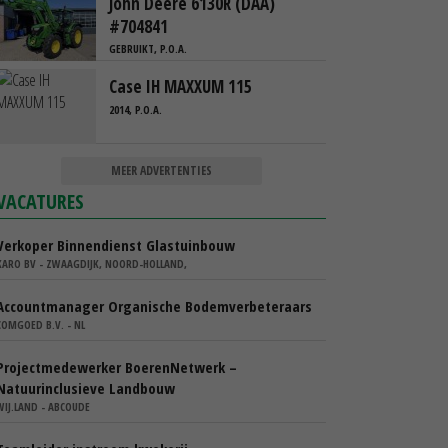
John Deere 6130R (DAA)
#704841
GEBRUIKT, P.O.A.
Case IH MAXXUM 115
2014, P.O.A.
MEER ADVERTENTIES
VACATURES
Verkoper Binnendienst Glastuinbouw
KARO BV - ZWAAGDIJK, NOORD-HOLLAND,
Accountmanager Organische Bodemverbeteraars
COMGOED B.V. - NL
Projectmedewerker BoerenNetwerk –
Natuurinclusieve Landbouw
WIJ.LAND - ABCOUDE