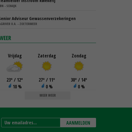
Teamleider instroom kwekerij
IBN - SCHAIJK
Senior Adviseur Gewassenverzekeringen
AGRIVER U.A. - ZOETERMEER
WEER
Vrijdag
Zaterdag
Zondag
23
°
/ 12
°
27
°
/ 11
°
30
°
/ 14
°
10 %
0 %
0 %
MEER WEER
AANMELDEN