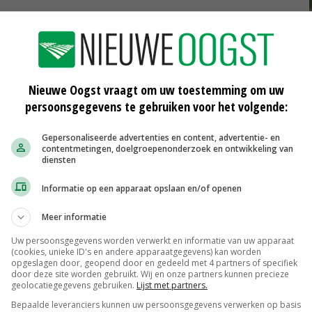
Nieuwe Oogst vraagt om uw toestemming om uw
persoonsgegevens te gebruiken voor het volgende:
Gepersonaliseerde advertenties en content, advertentie- en
contentmetingen, doelgroepenonderzoek en ontwikkeling van
diensten
ro
Meer vraag naar aardappelen van
oude oogst
Informatie op een apparaat opslaan en/of openen
09-07-2018
Meer informatie
 naar
Warm voorjaar funest voor vrije
aardappelen
Uw persoonsgegevens worden verwerkt en informatie van uw apparaat
(cookies, unieke ID's en andere apparaatgegevens) kan worden
27-06-2018
opgeslagen door, geopend door en gedeeld met 4 partners of specifiek
door deze site worden gebruikt. Wij en onze partners kunnen precieze
018
Duitsland en Frankrijk stuwen
geolocatiegegevens gebruiken.
Lijst met partners.
aardappelexport
Bepaalde leveranciers kunnen uw persoonsgegevens verwerken op basis