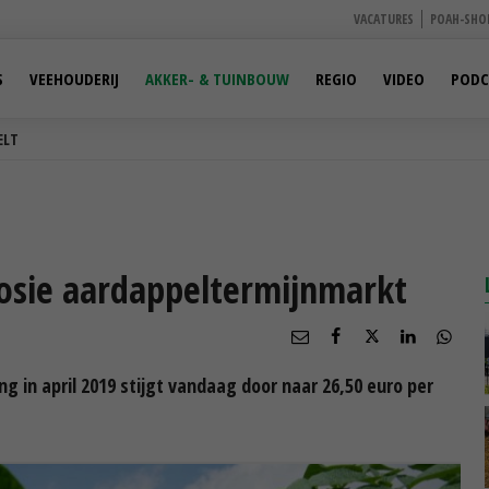
VACATURES
POAH-SHO
S
VEEHOUDERIJ
AKKER- & TUINBOUW
REGIO
VIDEO
PODC
ELT
losie aardappeltermijnmarkt
g in april 2019 stijgt vandaag door naar 26,50 euro per