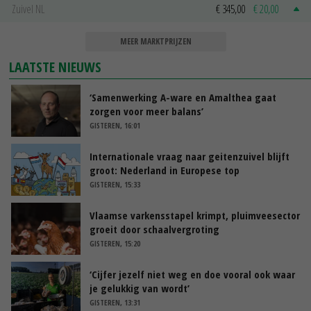
Zuivel NL
€ 345,00
€ 20,00
MEER MARKTPRIJZEN
LAATSTE NIEUWS
‘Samenwerking A-ware en Amalthea gaat
zorgen voor meer balans’
GISTEREN, 16:01
Internationale vraag naar geitenzuivel blijft
groot: Nederland in Europese top
GISTEREN, 15:33
Vlaamse varkensstapel krimpt, pluimveesector
groeit door schaalvergroting
GISTEREN, 15:20
‘Cijfer jezelf niet weg en doe vooral ook waar
je gelukkig van wordt’
GISTEREN, 13:31