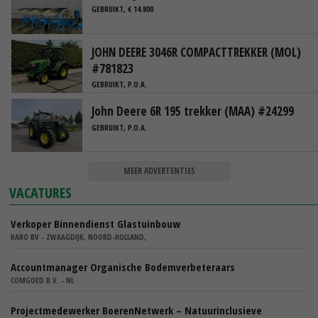
GEBRUIKT, € 14.800
JOHN DEERE 3046R COMPACTTREKKER (MOL)
#781823
GEBRUIKT, P.O.A.
John Deere 6R 195 trekker (MAA) #24299
GEBRUIKT, P.O.A.
MEER ADVERTENTIES
VACATURES
Verkoper Binnendienst Glastuinbouw
KARO BV - ZWAAGDIJK, NOORD-HOLLAND,
Accountmanager Organische Bodemverbeteraars
COMGOED B.V. - NL
Projectmedewerker BoerenNetwerk – Natuurinclusieve