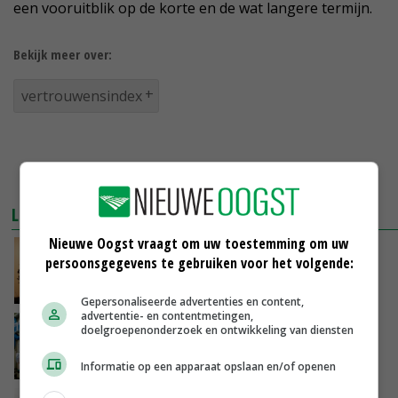
een vooruitblik op de korte en de wat langere termijn.
Bekijk meer over:
vertrouwensindex
LEES OOK
Nieuwe Oogst vraagt om uw toestemming om uw
Vertrouwen van boeren en tuinders daalt
persoonsgegevens te gebruiken voor het volgende:
opnieuw licht
19-05-2018
Gepersonaliseerde advertenties en content,
advertentie- en contentmetingen,
Ondernemersvertrouwen melkveehouder
doelgroepenonderzoek en ontwikkeling van diensten
flink gedaald
16-02-2018
Informatie op een apparaat opslaan en/of openen