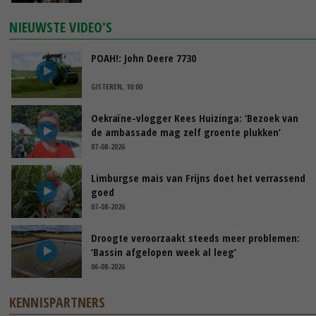
NIEUWSTE VIDEO'S
POAH!: John Deere 7730
GISTEREN, 10:00
Oekraïne-vlogger Kees Huizinga: ‘Bezoek van
de ambassade mag zelf groente plukken’
07-08-2026
Limburgse mais van Frijns doet het verrassend
goed
07-08-2026
Droogte veroorzaakt steeds meer problemen:
‘Bassin afgelopen week al leeg’
06-08-2026
KENNISPARTNERS