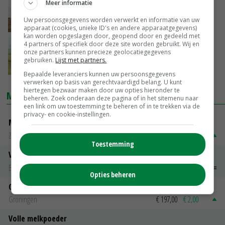
Meer informatie
Boer heeft meer vertrouwen in toekomst
Uw persoonsgegevens worden verwerkt en informatie van uw
16-05-2017
apparaat (cookies, unieke ID's en andere apparaatgegevens)
kan worden opgeslagen door, geopend door en gedeeld met
4 partners of specifiek door deze site worden gebruikt. Wij en
Boer en tuinder positiever over
onze partners kunnen precieze geolocatiegegevens
bedrijfssituatie
gebruiken.
Lijst met partners.
07-03-2017
Bepaalde leveranciers kunnen uw persoonsgegevens
verwerken op basis van gerechtvaardigd belang. U kunt
hiertegen bezwaar maken door uw opties hieronder te
MARKTPRIJZEN
beheren. Zoek onderaan deze pagina of in het sitemenu naar
een link om uw toestemming te beheren of in te trekken via de
privacy- en cookie-instellingen.
Magere melkpoeder
Zuivel NL
€ 269,00
€ 7,00
Toestemming
Vleeskuikens 2001-2600 gr
Barneveld
€ 1,09
~
€ 1,11
Opties beheren
Gerst
Groningen
€ 197,00
€ 2,00
Volle melkpoeder