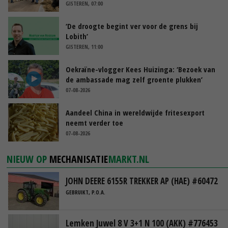
GISTEREN, 07:00
‘De droogte begint ver voor de grens bij
Lobith’
GISTEREN, 11:00
Oekraïne-vlogger Kees Huizinga: ‘Bezoek van
de ambassade mag zelf groente plukken’
07-08-2026
Aandeel China in wereldwijde fritesexport
neemt verder toe
07-08-2026
NIEUW OP
MECHANISATIE
MARKT.NL
JOHN DEERE 6155R TREKKER AP (HAE) #60472
GEBRUIKT, P.O.A.
Lemken Juwel 8 V 3+1 N 100 (AKK) #776453