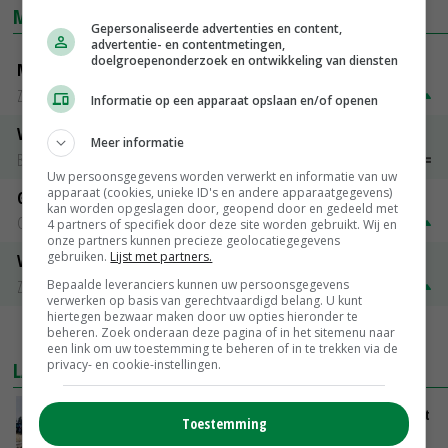
MARKTPRIJZEN
Gepersonaliseerde advertenties en content,
advertentie- en contentmetingen,
doelgroepenonderzoek en ontwikkeling van diensten
Magere melkpoeder
Zuivel NL
€ 269,00
€ 7,00
Informatie op een apparaat opslaan en/of openen
Vleeskuikens 2001-2600 gr
Meer informatie
Barneveld
€ 1,09
~
€ 1,11
Uw persoonsgegevens worden verwerkt en informatie van uw
apparaat (cookies, unieke ID's en andere apparaatgegevens)
Gerst
kan worden opgeslagen door, geopend door en gedeeld met
Groningen
€ 197,00
€ 2,00
4 partners of specifiek door deze site worden gebruikt. Wij en
onze partners kunnen precieze geolocatiegegevens
gebruiken.
Lijst met partners.
Volle melkpoeder
Bepaalde leveranciers kunnen uw persoonsgegevens
Zuivel NL
€ 345,00
€ 20,00
verwerken op basis van gerechtvaardigd belang. U kunt
hiertegen bezwaar maken door uw opties hieronder te
beheren. Zoek onderaan deze pagina of in het sitemenu naar
MEER MARKTPRIJZEN
een link om uw toestemming te beheren of in te trekken via de
privacy- en cookie-instellingen.
LAATSTE NIEUWS
LTO en NAJK roepen leden op Brabants protest
Toestemming
te steunen