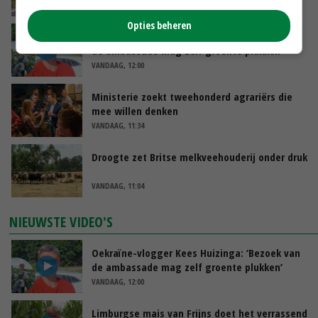
VANDAAG, 12:29
Opties beheren
Oekraïne-vlogger Kees Huizinga: ‘Bezoek van
de ambassade mag zelf groente plukken’
VANDAAG, 12:00
Ministerie zoekt tweehonderd agrariërs die
mee willen denken
VANDAAG, 11:34
Droogte zet Britse melkveehouderij onder druk
VANDAAG, 11:04
NIEUWSTE VIDEO'S
Oekraïne-vlogger Kees Huizinga: ‘Bezoek van
de ambassade mag zelf groente plukken’
VANDAAG, 12:00
Limburgse mais van Frijns doet het verrassend