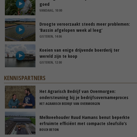
goed
VANDAAG, 10:00
Droogte veroorzaakt steeds meer problemen:
‘Bassin afgelopen week al leeg’
GISTEREN, 14:06
Koeien van enige drijvende boerderij ter
wereld zijn te koop
GISTEREN, 12:00
KENNISPARTNERS
Het Agrarisch Bedrijf van Overmorgen:
ondersteuning bij je bedrijfsovernameproces
HET AGRARISCH BEDRIJF VAN OVERMORGEN
Melkveehouder Ruud Hamans benut beperkte
erfruimte efficiënt met compacte sleufsilo’s
BOSCH BETON