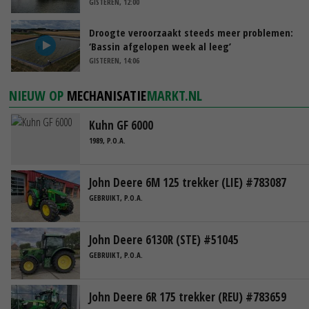
GISTEREN, 12:00
Droogte veroorzaakt steeds meer problemen:
‘Bassin afgelopen week al leeg’
GISTEREN, 14:06
NIEUW OP
MECHANISATIE
MARKT.NL
Kuhn GF 6000
1989, P.O.A.
John Deere 6M 125 trekker (LIE) #783087
GEBRUIKT, P.O.A.
John Deere 6130R (STE) #51045
GEBRUIKT, P.O.A.
John Deere 6R 175 trekker (REU) #783659