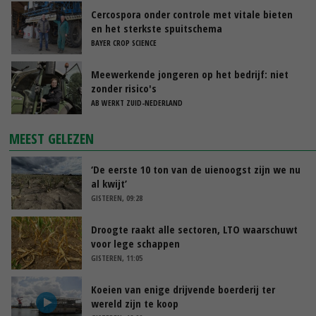
Cercospora onder controle met vitale bieten
en het sterkste spuitschema
BAYER CROP SCIENCE
Meewerkende jongeren op het bedrijf: niet
zonder risico's
AB WERKT ZUID-NEDERLAND
MEEST GELEZEN
‘De eerste 10 ton van de uienoogst zijn we nu
al kwijt’
GISTEREN, 09:28
Droogte raakt alle sectoren, LTO waarschuwt
voor lege schappen
GISTEREN, 11:05
Koeien van enige drijvende boerderij ter
wereld zijn te koop