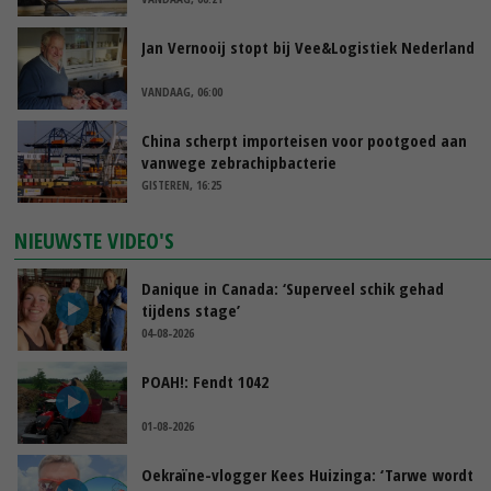
Jan Vernooij stopt bij Vee&Logistiek Nederland
VANDAAG, 06:00
China scherpt importeisen voor pootgoed aan
vanwege zebrachipbacterie
GISTEREN, 16:25
NIEUWSTE VIDEO'S
Danique in Canada: ‘Superveel schik gehad
tijdens stage’
04-08-2026
POAH!: Fendt 1042
01-08-2026
Oekraïne-vlogger Kees Huizinga: ‘Tarwe wordt