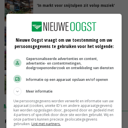
'In markt voor snijtulpen zit volop muziek'
28-05-2018
Rabobank ziet grote groeipotentie voor
snijtulp
Nieuwe Oogst vraagt om uw toestemming om uw
18-05-2018
persoonsgegevens te gebruiken voor het volgende:
Vorst houdt huis onder tulpen
Gepersonaliseerde advertenties en content,
advertentie- en contentmetingen,
24-04-2018
doelgroepenonderzoek en ontwikkeling van diensten
Tulpenveld Ens inspireert
Informatie op een apparaat opslaan en/of openen
gemeentebestuurders
18-04-2018
Meer informatie
Uw persoonsgegevens worden verwerkt en informatie van uw
MARKTPRIJZEN
apparaat (cookies, unieke ID's en andere apparaatgegevens)
kan worden opgeslagen door, geopend door en gedeeld met
4 partners of specifiek door deze site worden gebruikt. Wij en
onze partners kunnen precieze geolocatiegegevens
Fritesgeschikt NL Du Be
gebruiken.
Lijst met partners.