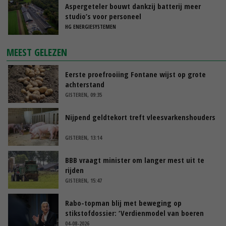
Aspergeteler bouwt dankzij batterij meer
studio’s voor personeel
HG ENERGIESYSTEMEN
MEEST GELEZEN
Eerste proefrooiing Fontane wijst op grote
achterstand
GISTEREN, 09:35
Nijpend geldtekort treft vleesvarkenshouders
GISTEREN, 13:14
BBB vraagt minister om langer mest uit te
rijden
GISTEREN, 15:47
Rabo-topman blij met beweging op
stikstofdossier: ‘Verdienmodel van boeren
blijft cruciaal’
04-08-2026