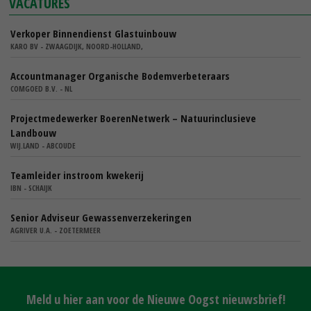
VACATURES
Verkoper Binnendienst Glastuinbouw
KARO BV - ZWAAGDIJK, NOORD-HOLLAND,
Accountmanager Organische Bodemverbeteraars
COMGOED B.V. - NL
Projectmedewerker BoerenNetwerk – Natuurinclusieve
Landbouw
WIJ.LAND - ABCOUDE
Teamleider instroom kwekerij
IBN - SCHAIJK
Senior Adviseur Gewassenverzekeringen
AGRIVER U.A. - ZOETERMEER
Meld u hier aan voor de Nieuwe Oogst nieuwsbrief!