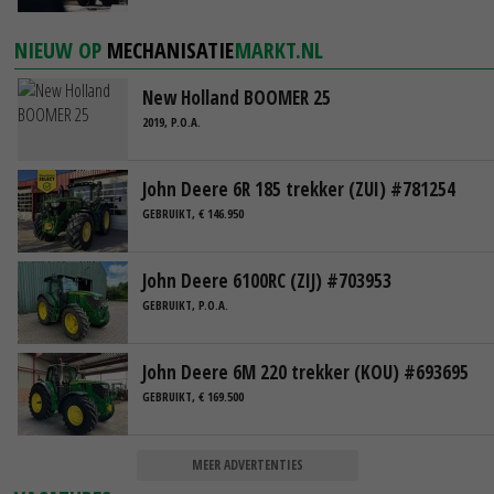
NIEUW OP
MECHANISATIE
MARKT.NL
New Holland BOOMER 25
2019, P.O.A.
John Deere 6R 185 trekker (ZUI) #781254
GEBRUIKT, € 146.950
John Deere 6100RC (ZIJ) #703953
GEBRUIKT, P.O.A.
John Deere 6M 220 trekker (KOU) #693695
GEBRUIKT, € 169.500
MEER ADVERTENTIES