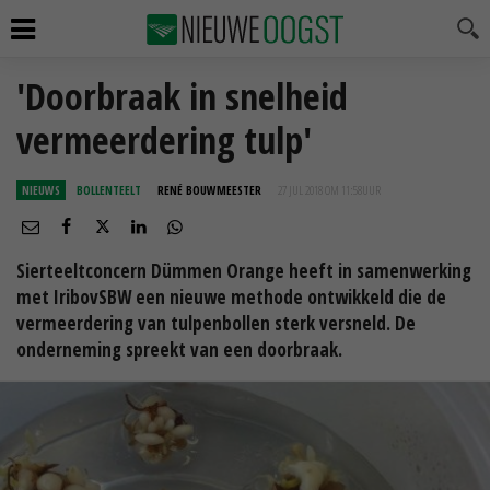
'Doorbraak in snelheid
vermeerdering tulp'
NIEUWS
BOLLENTEELT
RENÉ BOUWMEESTER
27 JUL 2018 OM 11:58
UUR
Sierteeltconcern Dümmen Orange heeft in samenwerking
met IribovSBW een nieuwe methode ontwikkeld die de
vermeerdering van tulpenbollen sterk versneld. De
onderneming spreekt van een doorbraak.