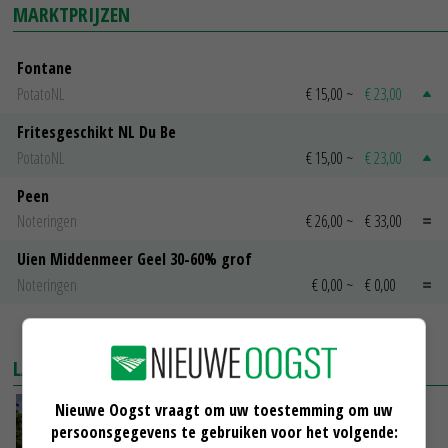
MARKTPRIJZEN
Fontane
PotatoNL
€ 15,00
~
€ 23,00
Fritesgeschikt NL Du Be
PotatoNL
€ 15,00
~
€ 23,00
Peen
Noteringen
€ 26,00
~
€ 33,00
Uien Middenmeer Geel 30-60% grof
Noteringen
€ 0,00
~
€ 0,00
MEER MARKTPRIJZEN
LAATSTE NIEUWS
Nieuwe Oogst vraagt om uw toestemming om uw
Kamervragen over onttrekkingsverbod,
persoonsgegevens te gebruiken voor het volgende:
minister spreekt van ‘ondernemersrisico’