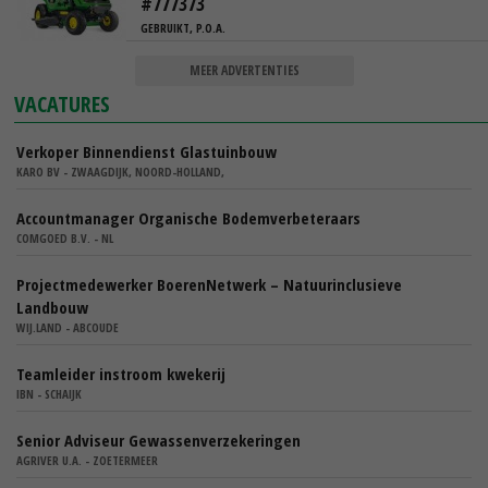
#777373
GEBRUIKT, P.O.A.
MEER ADVERTENTIES
VACATURES
Verkoper Binnendienst Glastuinbouw
KARO BV - ZWAAGDIJK, NOORD-HOLLAND,
Accountmanager Organische Bodemverbeteraars
COMGOED B.V. - NL
Projectmedewerker BoerenNetwerk – Natuurinclusieve
Landbouw
WIJ.LAND - ABCOUDE
Teamleider instroom kwekerij
IBN - SCHAIJK
Senior Adviseur Gewassenverzekeringen
AGRIVER U.A. - ZOETERMEER