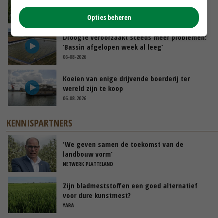
goed
GISTEREN, 10:00
Opties beheren
Droogte veroorzaakt steeds meer problemen:
‘Bassin afgelopen week al leeg’
06-08-2026
Koeien van enige drijvende boerderij ter
wereld zijn te koop
06-08-2026
KENNISPARTNERS
‘We geven samen de toekomst van de
landbouw vorm’
NETWERK PLATTELAND
Zijn bladmeststoffen een goed alternatief
voor dure kunstmest?
YARA