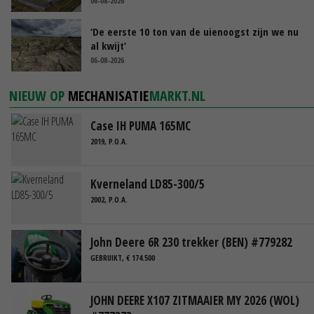
06-08-2026
‘De eerste 10 ton van de uienoogst zijn we nu
al kwijt’
06-08-2026
NIEUW OP
MECHANISATIE
MARKT.NL
Case IH PUMA 165MC
2019, P.O.A.
Kverneland LD85-300/5
2002, P.O.A.
John Deere 6R 230 trekker (BEN) #779282
GEBRUIKT, € 174.500
JOHN DEERE X107 ZITMAAIER MY 2026 (WOL)