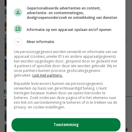
GISTEREN, 16:27
Gepersonaliseerde advertenties en content,
advertentie- en contentmetingen,
‘Rendement van Krullvarkens komt van de
doelgroepenonderzoek en ontwikkeling van diensten
overkant’
GISTEREN, 15:30
Informatie op een apparaat opslaan en/of openen
Oorlogen en El Niño stuwen voedselprijzen op
Meer informatie
GISTEREN, 15:04
Uw persoonsgegevens worden verwerkt en informatie van uw
apparaat (cookies, unieke ID's en andere apparaatgegevens)
kan worden opgeslagen door, geopend door en gedeeld met
Nettowinst Royal A-ware onder druk ondanks
4 partners of specifiek door deze site worden gebruikt. Wij en
hogere omzet
onze partners kunnen precieze geolocatiegegevens
gebruiken.
Lijst met partners.
GISTEREN, 14:35
Bepaalde leveranciers kunnen uw persoonsgegevens
verwerken op basis van gerechtvaardigd belang. U kunt
NIEUWSTE VIDEO'S
hiertegen bezwaar maken door uw opties hieronder te
beheren. Zoek onderaan deze pagina of in het sitemenu naar
een link om uw toestemming te beheren of in te trekken via de
Oekraïne-vlogger Kees Huizinga: ‘Bezoek van
privacy- en cookie-instellingen.
de ambassade mag zelf groente plukken’
GISTEREN, 12:00
Toestemming
Limburgse mais van Frijns doet het verrassend