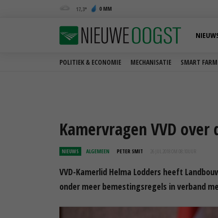
0 MM
17,3
NIEUW
POLITIEK & ECONOMIE
MECHANISATIE
SMART FARM
Kamervragen VVD over 
NIEUWS
ALGEMEEN
PETER SMIT
26 JUL 2018 OM 08:10
UUR
VVD-Kamerlid Helma Lodders heeft Landbouw
onder meer bemestingsregels in verband met 