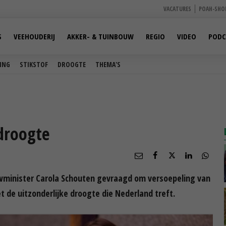
VACATURES
POAH-SHO
S
VEEHOUDERIJ
AKKER- & TUINBOUW
REGIO
VIDEO
PODC
ING
STIKSTOF
DROOGTE
THEMA'S
droogte
minister Carola Schouten gevraagd om versoepeling van
de uitzonderlijke droogte die Nederland treft.