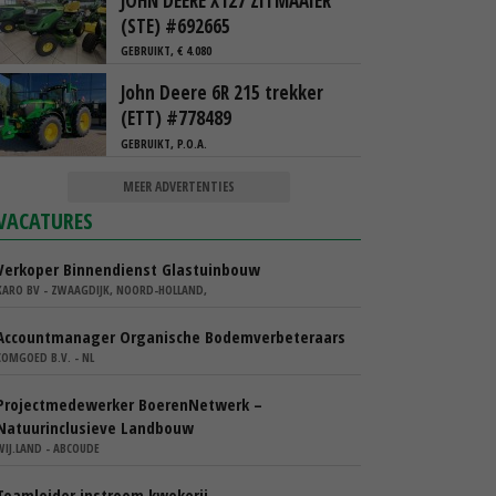
JOHN DEERE X127 ZITMAAIER
(STE) #692665
GEBRUIKT, € 4.080
John Deere 6R 215 trekker
(ETT) #778489
GEBRUIKT, P.O.A.
MEER ADVERTENTIES
VACATURES
Verkoper Binnendienst Glastuinbouw
KARO BV - ZWAAGDIJK, NOORD-HOLLAND,
Accountmanager Organische Bodemverbeteraars
COMGOED B.V. - NL
Projectmedewerker BoerenNetwerk –
Natuurinclusieve Landbouw
WIJ.LAND - ABCOUDE
Teamleider instroom kwekerij