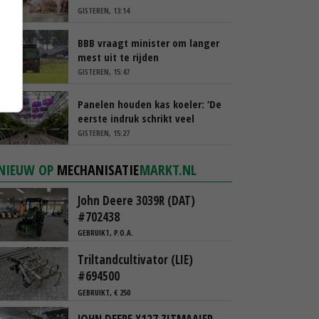
GISTEREN, 13:14
BBB vraagt minister om langer
mest uit te rijden
GISTEREN, 15:47
Panelen houden kas koeler: ‘De
eerste indruk schrikt veel
tuinders af’
GISTEREN, 15:27
NIEUW OP
MECHANISATIE
MARKT.NL
John Deere 3039R (DAT)
#702438
GEBRUIKT, P.O.A.
Triltandcultivator (LIE)
#694500
GEBRUIKT, € 250