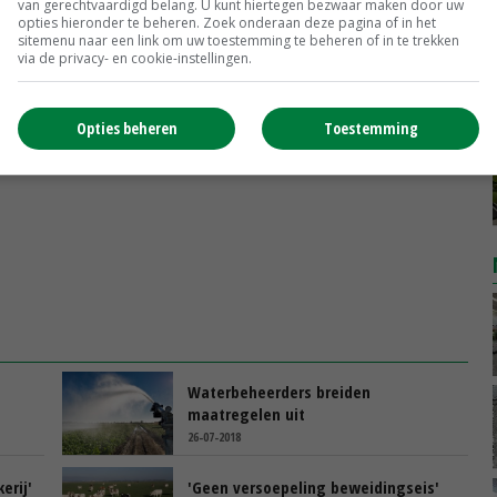
van gerechtvaardigd belang. U kunt hiertegen bezwaar maken door uw
t kader van de derogatie op de EU Nitraatrichtlijn te
opties hieronder te beheren. Zoek onderaan deze pagina of in het
sitemenu naar een link om uw toestemming te beheren of in te trekken
via de privacy- en cookie-instellingen.
Opties beheren
Toestemming
Waterbeheerders breiden
maatregelen uit
26-07-2018
erij'
'Geen versoepeling beweidingseis'