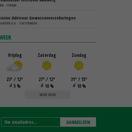
IBN - SCHAIJK
Senior Adviseur Gewassenverzekeringen
AGRIVER U.A. - ZOETERMEER
WEER
Vrijdag
Zaterdag
Zondag
23
°
/ 12
°
27
°
/ 12
°
31
°
/ 15
°
5 %
10 %
10 %
MEER WEER
AANMELDEN