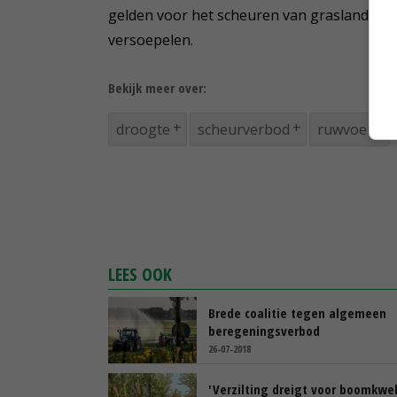
gelden voor het scheuren van grasland in he
versoepelen.
Bekijk meer over:
droogte
scheurverbod
ruwvoer
LEES OOK
Brede coalitie tegen algemeen
beregeningsverbod
26-07-2018
'Verzilting dreigt voor boomkwek