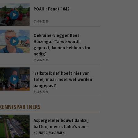
POAH!: Fendt 1042
01-08-2026
Oekraïne-vlogger Kees
Huizinga: ‘Tarwe wordt
geperst, koeien hebben stro
nodig’
31-07-2026
‘Stikstofbrief hoeft niet van
tafel, maar moet wel worden
aangepast’
31-07-2026
KENNISPARTNERS
Aspergeteler bouwt dankzij
batterij meer studio’s voor
personeel
HG ENERGIESYSTEMEN