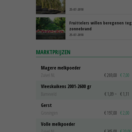
25-07-2018
Fruittelers willen beregenen te
zonnebrand
25-07-2018
MARKTPRIJZEN
Magere melkpoeder
Zuivel NL
€ 269,00
€ 7,00
Vleeskuikens 2001-2600 gr
Barneveld
€ 1,09
~
€ 1,11
Gerst
Groningen
€ 197,00
€ 2,00
Volle melkpoeder
Zuivel NL
€ 345,00
€ 20,00