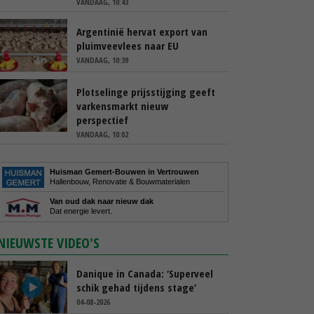
VANDAAG, 10:43
Argentinië hervat export van
pluimveevlees naar EU
VANDAAG, 10:39
Plotselinge prijsstijging geeft
varkensmarkt nieuw
perspectief
VANDAAG, 10:02
Huisman Gemert-Bouwen in Vertrouwen
Hallenbouw, Renovatie & Bouwmaterialen
Van oud dak naar nieuw dak
Dat energie levert.
NIEUWSTE VIDEO'S
Danique in Canada: ‘Superveel
schik gehad tijdens stage’
04-08-2026