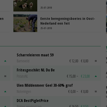
25-07-2018
gen
Eerste beregeningsboetes in Oost-
Nederland een feit
25-07-2018
Scharreleieren maat 59
Barneveld
€ 12,00
€ 0,00
Fritesgeschikt NL Du Be
PotatoNL
€ 15,00
~
€ 23,00
Uien Middenmeer Geel 30-60% grof
Noteringen
€ 0,00
~
€ 0,00
DCA BestPigletPrice
Biggen weekprijzen
€ 26,50
€ 0,50