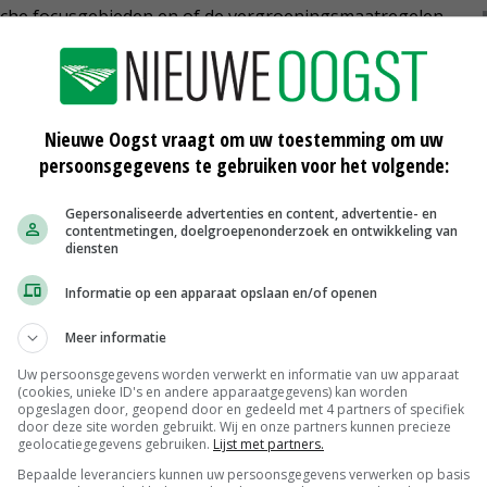
gische focusgebieden en of de vergroeningsmaatregelen
 uitzonderlijke jaar. Dit is ook zeer verdedigbaar in het
aldus Lodders.
VD aandacht gevraagd voor de droogte in Nederland en
Nieuwe Oogst vraagt om uw toestemming om uw
persoonsgegevens te gebruiken voor het volgende:
bouw. De Europese Commissie heeft inmiddels een
ingseisen in verband met de extreme droogte. VVD-
Gepersonaliseerde advertenties en content, advertentie- en
C gevraagd of Nederland hier ook gebruik van kan
contentmetingen, doelgroepenonderzoek en ontwikkeling van
diensten
Informatie op een apparaat opslaan en/of openen
Meer informatie
 het kader van goede landbouwpraktijk pro-actief meer
Uw persoonsgegevens worden verwerkt en informatie van uw apparaat
 lidstaten hier direct gebruik van kunnen maken en er
(cookies, unieke ID's en andere apparaatgegevens) kan worden
opgeslagen door, geopend door en gedeeld met 4 partners of specifiek
nvragen van een ontheffing.
door deze site worden gebruikt. Wij en onze partners kunnen precieze
geolocatiegegevens gebruiken.
Lijst met partners.
C bereid is om voor Nederland de voorwaarden die
Bepaalde leveranciers kunnen uw persoonsgegevens verwerken op basis