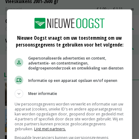
Vleeskuikens 2001-2600 gr
Barneveld
€ 1,09
~
€ 1,11
Gerst
Groningen
€ 197,00
€ 2,00
Nieuwe Oogst vraagt om uw toestemming om uw
Volle melkpoeder
persoonsgegevens te gebruiken voor het volgende:
Zuivel NL
€ 345,00
€ 20,00
Gepersonaliseerde advertenties en content,
advertentie- en contentmetingen,
MEER MARKTPRIJZEN
doelgroepenonderzoek en ontwikkeling van diensten
LAATSTE NIEUWS
Informatie op een apparaat opslaan en/of openen
‘Samenwerking A-ware en Amalthea gaat
Meer informatie
zorgen voor meer balans’
GISTEREN, 16:01
Uw persoonsgegevens worden verwerkt en informatie van uw
apparaat (cookies, unieke ID's en andere apparaatgegevens)
kan worden opgeslagen door, geopend door en gedeeld met
Internationale vraag naar geitenzuivel blijft
4 partners of specifiek door deze site worden gebruikt. Wij en
groot: Nederland in Europese top
onze partners kunnen precieze geolocatiegegevens
GISTEREN, 15:33
gebruiken.
Lijst met partners.
Bepaalde leveranciers kunnen uw persoonsgegevens