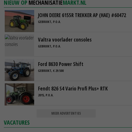
NIEUW OP
MECHANISATIE
MARKT.NL
JOHN DEERE 6155R TREKKER AP (HAE) #60472
GEBRUIKT, P.O.A.
Valtra voorlader consoles
GEBRUIKT, P.O.A.
Ford 8630 Power Shift
GEBRUIKT, € 29.500
Fendt 826 S4 Vario Profi Plus+ RTK
2015, P.O.A.
MEER ADVERTENTIES
VACATURES