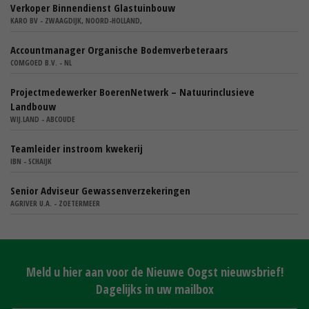
Verkoper Binnendienst Glastuinbouw
KARO BV - ZWAAGDIJK, NOORD-HOLLAND,
Accountmanager Organische Bodemverbeteraars
COMGOED B.V. - NL
Projectmedewerker BoerenNetwerk – Natuurinclusieve
Landbouw
WIJ.LAND - ABCOUDE
Teamleider instroom kwekerij
IBN - SCHAIJK
Senior Adviseur Gewassenverzekeringen
AGRIVER U.A. - ZOETERMEER
Meld u hier aan voor de Nieuwe Oogst nieuwsbrief!
Dagelijks in uw mailbox