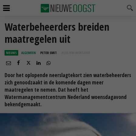
Waterbeheerders breiden
maatregelen uit
NIEUWS
ALGEMEEN
PETER SMIT
26 JUL 2018 OM 08:51
UUR
Door het oplopende neerslagtekort zien waterbeheerders
zich genoodzaakt in de komende dagen meer
maatregelen te nemen. Dat heeft het
Watermanagementcentrum Nederland woensdagavond
bekendgemaakt.