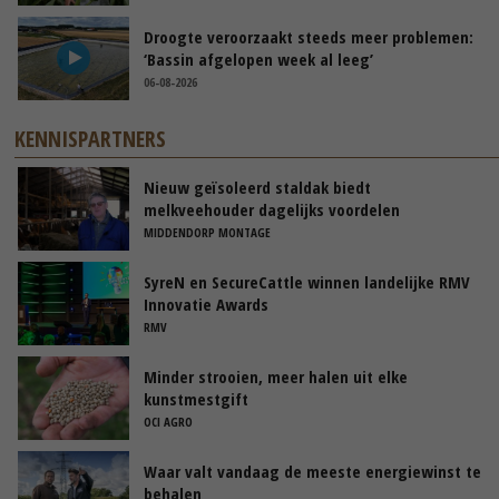
Droogte veroorzaakt steeds meer problemen:
‘Bassin afgelopen week al leeg’
06-08-2026
KENNISPARTNERS
Nieuw geïsoleerd staldak biedt
melkveehouder dagelijks voordelen
MIDDENDORP MONTAGE
SyreN en SecureCattle winnen landelijke RMV
Innovatie Awards
RMV
Minder strooien, meer halen uit elke
kunstmestgift
OCI AGRO
Waar valt vandaag de meeste energiewinst te
behalen