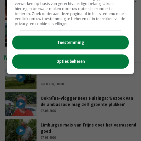
Vlaamse varkensstapel krimpt, pluimveesector
verwerken op basis van gerechtvaardigd belang. U kunt
groeit door schaalvergroting
hiertegen bezwaar maken door uw opties hieronder te
beheren. Zoek onderaan deze pagina of in het sitemenu naar
GISTEREN, 15:20
een link om uw toestemming te beheren of in te trekken via de
privacy- en cookie-instellingen.
‘Cijfer jezelf niet weg en doe vooral ook waar
je gelukkig van wordt’
GISTEREN, 13:31
Toestemming
NIEUWSTE VIDEO'S
Opties beheren
POAH!: John Deere 7730
GISTEREN, 10:00
Oekraïne-vlogger Kees Huizinga: ‘Bezoek van
de ambassade mag zelf groente plukken’
07-08-2026
Limburgse mais van Frijns doet het verrassend
goed
07-08-2026