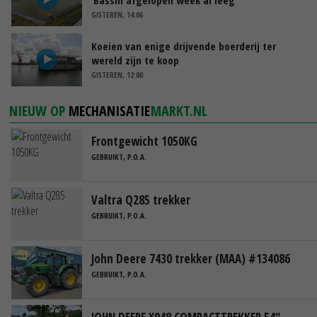
GISTEREN, 14:06
Koeien van enige drijvende boerderij ter
wereld zijn te koop
GISTEREN, 12:00
NIEUW OP
MECHANISATIE
MARKT.NL
Frontgewicht 1050KG
GEBRUIKT, P.O.A.
Valtra Q285 trekker
GEBRUIKT, P.O.A.
John Deere 7430 trekker (MAA) #134086
GEBRUIKT, P.O.A.