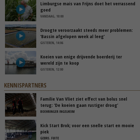
Limburgse mais van Frijns doet het verrassend
goed
VANDAAG, 10:00
Droogte veroorzaakt steeds meer problemen:
‘Bassin afgelopen week al leeg’
GISTEREN, 14:06
Koeien van enige drijvende boerderij ter
wereld zijn te koop
GISTEREN, 12:00
KENNISPARTNERS
Familie Van Vliet ziet effect van bolus snel
terug: ‘De koeien gaan rustiger droog’
BOEHRINGER INGELHEIM
Kick Start Brok; voor een snelle start en mooie
piek
GEBRS. FUITE