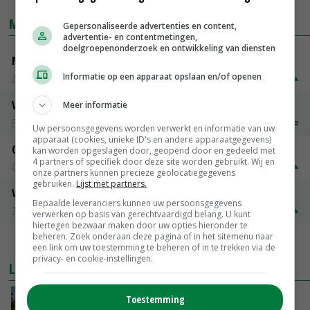
MARKTPRIJZEN
Gepersonaliseerde advertenties en content,
advertentie- en contentmetingen,
doelgroepenonderzoek en ontwikkeling van diensten
Magere melkpoeder
Informatie op een apparaat opslaan en/of openen
Zuivel NL
€ 269,00
€ 7,00
Vleeskuikens 2001-2600 gr
Meer informatie
Barneveld
€ 1,09
~
€ 1,11
Uw persoonsgegevens worden verwerkt en informatie van uw
apparaat (cookies, unieke ID's en andere apparaatgegevens)
Gerst
kan worden opgeslagen door, geopend door en gedeeld met
4 partners of specifiek door deze site worden gebruikt. Wij en
Groningen
€ 197,00
€ 2,00
onze partners kunnen precieze geolocatiegegevens
gebruiken.
Lijst met partners.
Volle melkpoeder
Bepaalde leveranciers kunnen uw persoonsgegevens
Zuivel NL
€ 345,00
€ 20,00
verwerken op basis van gerechtvaardigd belang. U kunt
hiertegen bezwaar maken door uw opties hieronder te
beheren. Zoek onderaan deze pagina of in het sitemenu naar
MEER MARKTPRIJZEN
een link om uw toestemming te beheren of in te trekken via de
privacy- en cookie-instellingen.
LAATSTE NIEUWS
Kamervragen over onttrekkingsverbod,
Toestemming