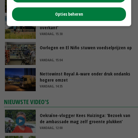
minister spreekt van ‘ondernemersrisico’
VANDAAG, 16:27
Opties beheren
‘Rendement van Krullvarkens komt van de
overkant’
VANDAAG, 15:30
Oorlogen en El Niño stuwen voedselprijzen op
VANDAAG, 15:04
Nettowinst Royal A-ware onder druk ondanks
hogere omzet
VANDAAG, 14:35
NIEUWSTE VIDEO'S
Oekraïne-vlogger Kees Huizinga: ‘Bezoek van
de ambassade mag zelf groente plukken’
VANDAAG, 12:00