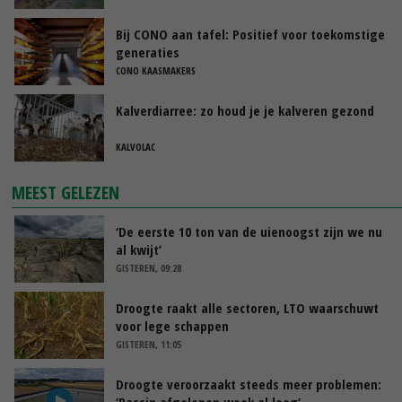
Bij CONO aan tafel: Positief voor toekomstige
generaties
CONO KAASMAKERS
Kalverdiarree: zo houd je je kalveren gezond
KALVOLAC
MEEST GELEZEN
‘De eerste 10 ton van de uienoogst zijn we nu
al kwijt’
GISTEREN, 09:28
Droogte raakt alle sectoren, LTO waarschuwt
voor lege schappen
GISTEREN, 11:05
Droogte veroorzaakt steeds meer problemen:
‘Bassin afgelopen week al leeg’