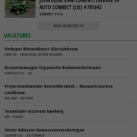
JOHN DEERE X948 COMPACTTREKKER 54"
AUTO CONNECT (LIE) #781642
GEBRUIKT, P.O.A.
MEER ADVERTENTIES
VACATURES
Verkoper Binnendienst Glastuinbouw
KARO BV - ZWAAGDIJK, NOORD-HOLLAND,
Accountmanager Organische Bodemverbeteraars
COMGOED B.V. - NL
Projectmedewerker BoerenNetwerk – Natuurinclusieve
Landbouw
WIJ.LAND - ABCOUDE
Teamleider instroom kwekerij
IBN - SCHAIJK
Senior Adviseur Gewassenverzekeringen
AGRIVER U.A. - ZOETERMEER