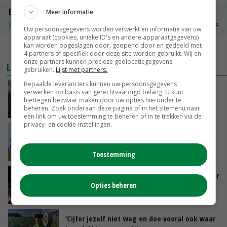
Boeren Gouda 12 kg
Meer informatie
Boerenkaas
€ 6,05
€ 0,00
Uw persoonsgegevens worden verwerkt en informatie van uw
apparaat (cookies, unieke ID's en andere apparaatgegevens)
kan worden opgeslagen door, geopend door en gedeeld met
MEER MARKTPRIJZEN
4 partners of specifiek door deze site worden gebruikt. Wij en
onze partners kunnen precieze geolocatiegegevens
LAATSTE NIEUWS
gebruiken.
Lijst met partners.
Bepaalde leveranciers kunnen uw persoonsgegevens
‘Samenwerking A-ware en Amalthea gaat
verwerken op basis van gerechtvaardigd belang. U kunt
zorgen voor meer balans’
hiertegen bezwaar maken door uw opties hieronder te
beheren. Zoek onderaan deze pagina of in het sitemenu naar
GISTEREN, 16:01
een link om uw toestemming te beheren of in te trekken via de
privacy- en cookie-instellingen.
Internationale vraag naar geitenzuivel blijft
groot: Nederland in Europese top
GISTEREN, 15:33
Toestemming
Vlaamse varkensstapel krimpt, pluimveesector
Opties beheren
groeit door schaalvergroting
GISTEREN, 15:20
‘Cijfer jezelf niet weg en doe vooral ook waar