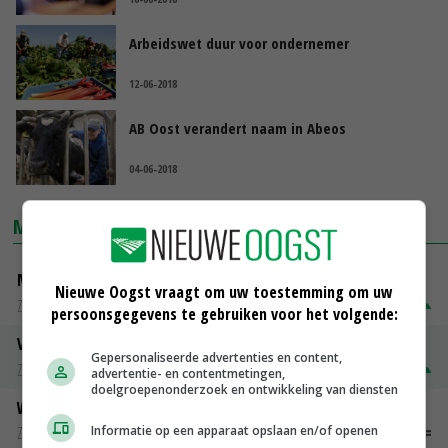
Arbeidswet duur voor ondernemer
12-06-2018
AB Oost verandert naam in Abeos
04-06-2018
MARKTPRIJZEN
Magere melkpoeder
Nieuwe Oogst vraagt om uw toestemming om uw
Zuivel weekprijzen
€ 269,00
€ 7,00
persoonsgegevens te gebruiken voor het volgende:
Volle melkpoeder
Gepersonaliseerde advertenties en content,
Zuivel weekprijzen
€ 345,00
€ 20,00
advertentie- en contentmetingen,
doelgroepenonderzoek en ontwikkeling van diensten
Weipoeder
Informatie op een apparaat opslaan en/of openen
Zuivel weekprijzen
€ 134,00
€ 0,00