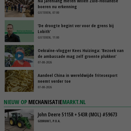
Na jarenlang meten willen Zuid-Hollandse
boeren nu erkenning
GISTEREN, 07:00
‘De droogte begint ver voor de grens bij
Lobith’
GISTEREN, 11:00
Oekraïne-vlogger Kees Huizinga: ‘Bezoek van
de ambassade mag zelf groente plukken’
07-08-2026
Aandeel China in wereldwijde fritesexport
neemt verder toe
07-08-2026
NIEUW OP
MECHANISATIE
MARKT.NL
John Deere 5115R + 543R (MOL) #59673
GEBRUIKT, P.O.A.