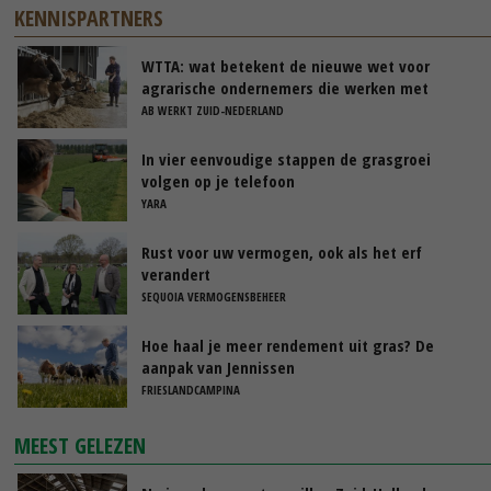
KENNISPARTNERS
WTTA: wat betekent de nieuwe wet voor
agrarische ondernemers die werken met
uitzendkrachten?
AB WERKT ZUID-NEDERLAND
In vier eenvoudige stappen de grasgroei
volgen op je telefoon
YARA
Rust voor uw vermogen, ook als het erf
verandert
SEQUOIA VERMOGENSBEHEER
Hoe haal je meer rendement uit gras? De
aanpak van Jennissen
FRIESLANDCAMPINA
MEEST GELEZEN