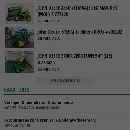
JOHN DEERE X350 ZITMAAIER EX MAAIDEK
(MOL) #777320
GEBRUIKT, P.O.A.
John Deere 6155M trekker (DRO) #705202
GEBRUIKT, P.O.A.
JOHN DEERE Z740R ZEROTURN 54" (LIE)
#778426
GEBRUIKT, P.O.A.
MEER ADVERTENTIES
VACATURES
Verkoper Binnendienst Glastuinbouw
KARO BV - ZWAAGDIJK, NOORD-HOLLAND,
Accountmanager Organische Bodemverbeteraars
COMGOED B.V. - NL