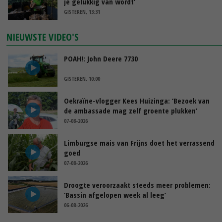
je gelukkig van wordt’
GISTEREN, 13:31
NIEUWSTE VIDEO'S
POAH!: John Deere 7730
GISTEREN, 10:00
Oekraïne-vlogger Kees Huizinga: ‘Bezoek van
de ambassade mag zelf groente plukken’
07-08-2026
Limburgse mais van Frijns doet het verrassend
goed
07-08-2026
Droogte veroorzaakt steeds meer problemen:
‘Bassin afgelopen week al leeg’
06-08-2026