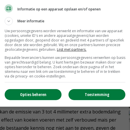
 gras bleek eerder ook uit waarnemingen op veen in
Informatie op een apparaat opslaan en/of openen
t biedt voor de extra veenoxidatie en maaivelddaling
 graszode, is niet duidelijk, stelt landbouwadviseur
Meer informatie
Uw persoonsgegevens worden verwerkt en informatie van uw apparaat
(cookies, unieke ID's en andere apparaatgegevens) kan worden
opgeslagen door, geopend door en gedeeld met 4 partners of specifiek
door deze site worden gebruikt. Wij en onze partners kunnen precieze
eenafbraak blijken namelijk geen meetgegevens
geolocatiegegevens gebruiken.
Lijst met partners.
ierbij is dat voor betrouwbare uitspraken over
Bepaalde leveranciers kunnen uw persoonsgegevens verwerken op basis
 van jaren gemeten moet zijn, terwijl mais op Fries veen
van gerechtvaardigd belang. U kunt hiertegen bezwaar maken door uw
opties hieronder te beheren. Zoek onderaan deze pagina of in het
oorkomt.'
sitemenu naar een link om uw toestemming te beheren of in te trekken
via de privacy- en cookie-instellingen.
Opties beheren
Toestemming
erder dat vervanging van gras in het voerrantsoen
 bedrijfsniveau (exclusief de extra emissie uit de
kan de emissie van 3 tot 4 millimeter extra bodemdaling
effect van koeien voeren met zelf verbouwd mais per
n de bestaande kennis nog niet aan te geven, geven de