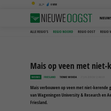
0 MM
25,7
NIEUW
ALLE REGIO'S
REGIO NOORD
REGIO OOST
REGIO 
Mais op veen met niet-
NIEUWS
FRIESLAND
TIENKE WOUDA
27 JUN 2018 OM 12:44
UUR
Mais verbouwen op veen met niet-kerende gr
van Wageningen University & Research en A
Friesland.