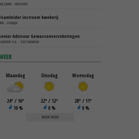
WIJ.LAND - ABCOUDE
Teamleider instroom kwekerij
IBN - SCHAIJK
Senior Adviseur Gewassenverzekeringen
AGRIVER U.A. - ZOETERMEER
WEER
Maandag
Dinsdag
Woensdag
24
°
/ 16
°
22
°
/ 12
°
28
°
/ 11
°
10 %
0 %
0 %
MEER WEER