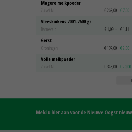
Magere melkpoeder
Zuivel NL
€ 269,00
€ 7,00
Vleeskuikens 2001-2600 gr
Barneveld
€ 1,09
~
€ 1,11
Gerst
Groningen
€ 197,00
€ 2,00
Volle melkpoeder
Zuivel NL
€ 345,00
€ 20,00
Meld u hier aan voor de Nieuwe Oogst nieuws