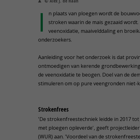
© Alex J. de Haan
I
n plaats van ploegen wordt de bouwvoo
stroken waarin de mais gezaaid wordt. 
veenoxidatie, maaivelddaling en broeik
onderzoekers.
Aanleiding voor het onderzoek is dat provin
ontmoedigen van kerende grondbewerking 
de veenoxidatie te beogen. Doel van de de
stimuleren om op pure veengronden niet-k
Strokenfrees
'De strokenfreestechniek leidde in 2017 to
met ploegen opleverde', geeft projectlei
(WUR) aan. 'Voordeel van de strokenfreest