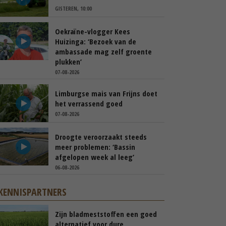
GISTEREN, 10:00
Oekraïne-vlogger Kees
Huizinga: ‘Bezoek van de
ambassade mag zelf groente
plukken’
07-08-2026
Limburgse mais van Frijns doet
het verrassend goed
07-08-2026
Droogte veroorzaakt steeds
meer problemen: ‘Bassin
afgelopen week al leeg’
06-08-2026
KENNISPARTNERS
Zijn bladmeststoffen een goed
alternatief voor dure