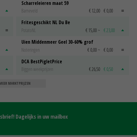
Scharreleieren maat 59
Barneveld
€ 12,00
€ 0,00
Fritesgeschikt NL Du Be
PotatoNL
€ 15,00
~
€ 23,00
Uien Middenmeer Geel 30-60% grof
Noteringen
€ 0,00
~
€ 0,00
DCA BestPigletPrice
Biggen weekprijzen
€ 26,50
€ 0,50
MEER MARKTPRIJZEN
brief! Dagelijks in uw mailbox