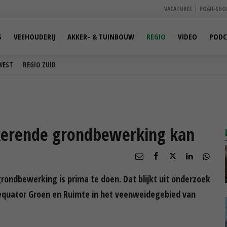
VACATURES
POAH-SHO
S
VEEHOUDERIJ
AKKER- & TUINBOUW
REGIO
VIDEO
PODC
WEST
REGIO ZUID
kerende grondbewerking kan
ondbewerking is prima te doen. Dat blijkt uit onderzoek
equator Groen en Ruimte in het veenweidegebied van