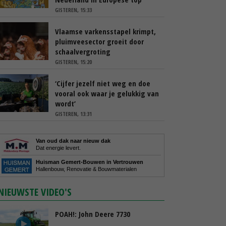
GISTEREN, 15:33
Vlaamse varkensstapel krimpt,
pluimveesector groeit door
schaalvergroting
GISTEREN, 15:20
‘Cijfer jezelf niet weg en doe
vooral ook waar je gelukkig van
wordt’
GISTEREN, 13:31
Van oud dak naar nieuw dak
Dat energie levert.
Huisman Gemert-Bouwen in Vertrouwen
Hallenbouw, Renovatie & Bouwmaterialen
NIEUWSTE VIDEO'S
POAH!: John Deere 7730