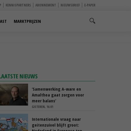
P
KENNISPARTNERS
ABONNEMENT
NIEUWSBRIEF
E-PAPER
AST
MARKTPRIJZEN
LAATSTE NIEUWS
‘Samenwerking A-ware en
Amalthea gaat zorgen voor
meer balans’
GISTEREN, 16:01
Internationale vraag naar
geitenzuivel blijft groot:
Nederland in Europese top