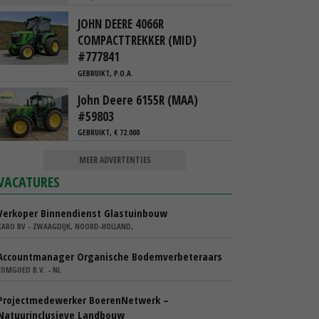
JOHN DEERE 4066R
COMPACTTREKKER (MID)
#777841
GEBRUIKT, P.O.A.
John Deere 6155R (MAA)
#59803
GEBRUIKT, € 72.000
MEER ADVERTENTIES
VACATURES
Verkoper Binnendienst Glastuinbouw
KARO BV - ZWAAGDIJK, NOORD-HOLLAND,
Accountmanager Organische Bodemverbeteraars
COMGOED B.V. - NL
Projectmedewerker BoerenNetwerk –
Natuurinclusieve Landbouw