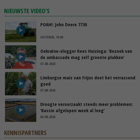
NIEUWSTE VIDEO'S
POAH!: John Deere 7730
GISTEREN, 10:00
Oekraïne-vlogger Kees Huizinga: ‘Bezoek van
de ambassade mag zelf groente plukken’
07-08-2026
Limburgse mais van Frijns doet het verrassend
goed
07-08-2026
Droogte veroorzaakt steeds meer problemen:
‘Bassin afgelopen week al leeg’
06-08-2026
KENNISPARTNERS