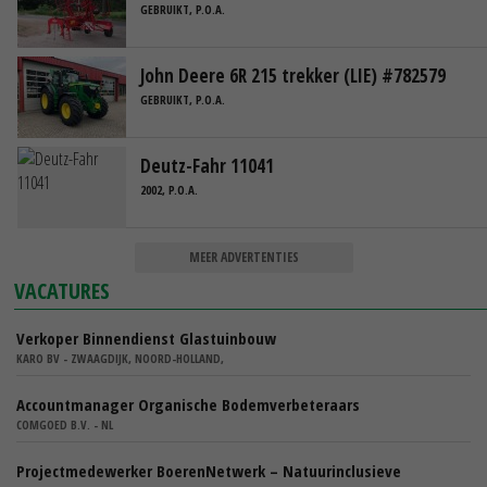
GEBRUIKT, P.O.A.
John Deere 6R 215 trekker (LIE) #782579
GEBRUIKT, P.O.A.
Deutz-Fahr 11041
2002, P.O.A.
MEER ADVERTENTIES
VACATURES
Verkoper Binnendienst Glastuinbouw
KARO BV - ZWAAGDIJK, NOORD-HOLLAND,
Accountmanager Organische Bodemverbeteraars
COMGOED B.V. - NL
Projectmedewerker BoerenNetwerk – Natuurinclusieve