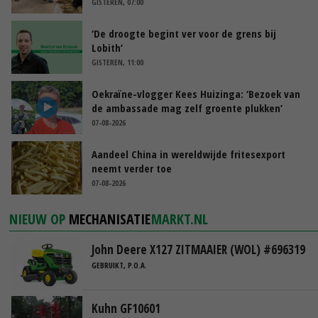
GISTEREN, 07:00
‘De droogte begint ver voor de grens bij
Lobith’
GISTEREN, 11:00
Oekraïne-vlogger Kees Huizinga: ‘Bezoek van
de ambassade mag zelf groente plukken’
07-08-2026
Aandeel China in wereldwijde fritesexport
neemt verder toe
07-08-2026
NIEUW OP
MECHANISATIE
MARKT.NL
John Deere X127 ZITMAAIER (WOL) #696319
GEBRUIKT, P.O.A.
Kuhn GF10601