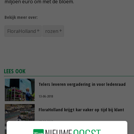
miljoen euro om met de bloem.
Bekijk meer over:
FloraHolland
rozen
LEES OOK
Telers leveren vergadering in voor ledenraad
13-06-2018
FloraHolland krijgt kar vaker op tijd bij klant
07-06-2018