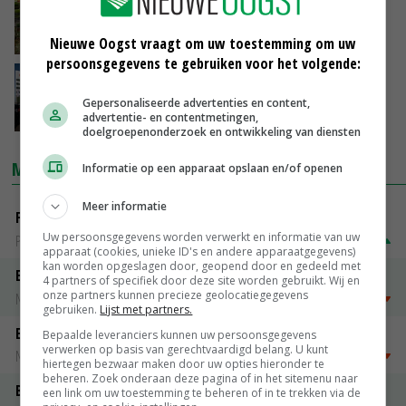
FloraHolland stopt eigen promotie
06-06-2018
Nieuwe Oogst vraagt om uw toestemming om uw
persoonsgegevens te gebruiken voor het volgende:
FloraHolland kiest voor ledenraad
Gepersonaliseerde advertenties en content,
advertentie- en contentmetingen,
01-06-2018
doelgroepenonderzoek en ontwikkeling van diensten
MARKTPRIJZEN
Informatie op een apparaat opslaan en/of openen
Meer informatie
Fritesgeschikt NL Du Be
Uw persoonsgegevens worden verwerkt en informatie van uw
PotatoNL
€ 15,00
~
€ 23,00
apparaat (cookies, unieke ID's en andere apparaatgegevens)
kan worden opgeslagen door, geopend door en gedeeld met
Emmeloord Tarwe
4 partners of specifiek door deze site worden gebruikt. Wij en
onze partners kunnen precieze geolocatiegegevens
Noteringen
€ 205,00
~
€ 208,00
gebruiken.
Lijst met partners.
Emmeloord Schaaltjespeen
Bepaalde leveranciers kunnen uw persoonsgegevens
verwerken op basis van gerechtvaardigd belang. U kunt
Noteringen
€ 5,00
~
€ 20,00
hiertegen bezwaar maken door uw opties hieronder te
beheren. Zoek onderaan deze pagina of in het sitemenu naar
Bintje A 28/35
een link om uw toestemming te beheren of in te trekken via de