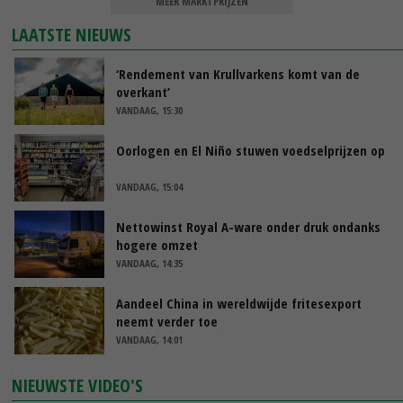
MEER MARKTPRIJZEN
LAATSTE NIEUWS
‘Rendement van Krullvarkens komt van de
overkant’
VANDAAG, 15:30
Oorlogen en El Niño stuwen voedselprijzen op
VANDAAG, 15:04
Nettowinst Royal A-ware onder druk ondanks
hogere omzet
VANDAAG, 14:35
Aandeel China in wereldwijde fritesexport
neemt verder toe
VANDAAG, 14:01
NIEUWSTE VIDEO'S