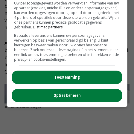
Uw persoonsgegevens worden verwerkt en informatie van uw
beroep doen op AB Oost, zich geen zorgen hoeven te
apparaat (cookies, unieke ID's en andere apparaatgegevens)
maken over een tekort aan vakkundig personeel. 'We
kan worden opgeslagen door, geopend door en gedeeld met
4 partners of specifiek door deze site worden gebruikt. Wij en
werken met een vaste pool van bedrijfsverzorgers die
onze partners kunnen precieze geolocatiegegevens
de werkzaamheden in zo'n situatie overnemen.'
gebruiken.
Lijst met partners.
Bepaalde leveranciers kunnen uw persoonsgegevens
verwerken op basis van gerechtvaardigd belang. U kunt
Al zegt Abiant Uitzendgroep dat ook de vijver van
hiertegen bezwaar maken door uw opties hieronder te
bedrijfsverzorgers kleiner wordt. 'We hadden altijd veel
beheren. Zoek onderaan deze pagina of in het sitemenu naar
een link om uw toestemming te beheren of in te trekken via de
boerenzoons in dienst, maar die gaan tegenwoordig
privacy- en cookie-instellingen.
liever aan de slag bij een bank of als accountant', zegt
Geart Sije Brinkman, planner bij Abiant Uitzendgroep.
Toestemming
Opties beheren
© Nieuwe Oogst