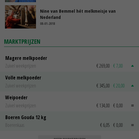
Nine van Bemmel hét melkmeisje van
Nederland
08-01-2018
MARKTPRIJZEN
Magere melkpoeder
Zuivel weekprijzen
€ 269,00
€ 7,00
Volle melkpoeder
Zuivel weekprijzen
€ 345,00
€ 20,00
Weipoeder
Zuivel weekprijzen
€ 134,00
€ 0,00
Boeren Gouda 12 kg
Boerenkaas
€ 6,05
€ 0,00