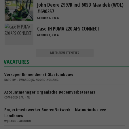
John Deere Z997R incl 60SD Maaidek (WOL)
#690257
GEBRUIKT, P.O.A.
Case IH PUMA 220 AFS CONNECT
GEBRUIKT, P.O.A.
MEER ADVERTENTIES
VACATURES
Verkoper Binnendienst Glastuinbouw
KARO BV - ZWAAGDIJK, NOORD-HOLLAND,
Accountmanager Organische Bodemverbeteraars
COMGOED B.V. - NL
Projectmedewerker BoerenNetwerk – Natuurinclusieve
Landbouw
WIJ.LAND - ABCOUDE