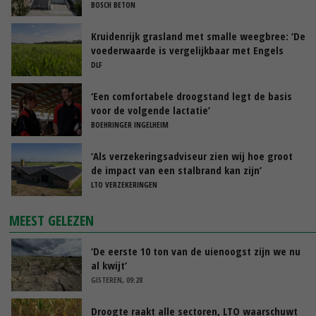
BOSCH BETON
Kruidenrijk grasland met smalle weegbree: ‘De
voederwaarde is vergelijkbaar met Engels
raaigras’
DLF
‘Een comfortabele droogstand legt de basis
voor de volgende lactatie’
BOEHRINGER INGELHEIM
‘Als verzekeringsadviseur zien wij hoe groot
de impact van een stalbrand kan zijn’
LTO VERZEKERINGEN
MEEST GELEZEN
‘De eerste 10 ton van de uienoogst zijn we nu
al kwijt’
GISTEREN, 09:28
Droogte raakt alle sectoren, LTO waarschuwt