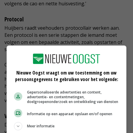
volgens de cao en nette huisvesting.'
Protocol
Huijbers raadt veehouders protocollair werken aan.
Een protocol is een serie stappen die iemand moet
volgen om een bepaalde activiteit, zoals opstarten of
schoonmaken van de melkstal, uit te voeren.
Ook Mars is hier enthousiast over. 'Als je met vreemde
arbeid gaat werken, zorgen protocollen voor rust.
Nieuwe Oogst vraagt om uw toestemming om uw
Helaas zijn er nog niet veel boeren die het doen, terwijl
persoonsgegevens te gebruiken voor het volgende:
het erg handig is. Als je allemaal op dezelfde manier
Gepersonaliseerde advertenties en content,
werkt, creëer je regelmaat. En het is ook in het belang
advertentie- en contentmetingen,
van de diergezondheid.'
doelgroepenonderzoek en ontwikkeling van diensten
Informatie op een apparaat opslaan en/of openen
Vaste pool
De flexconsultant voegt daar wel aan toe dat
Meer informatie
veehouders die wegens ziekte of een ongeval een