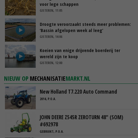
voor lege schappen
GISTEREN, 11:05
Droogte veroorzaakt steeds meer problemen:
‘Bassin afgelopen week al leeg’
GISTEREN, 14:06
Koeien van enige drijvende boerderij ter
wereld zijn te koop
GISTEREN, 12:00
NIEUW OP
MECHANISATIE
MARKT.NL
New Holland T7.220 Auto Command
2014, P.O.A.
JOHN DEERE Z545R ZEROTURN 48" (SOM)
#692978
GEBRUIKT, P.O.A.