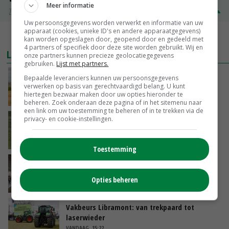
Meer informatie
Zuivel NL
€ 345,00
€ 20,00
Uw persoonsgegevens worden verwerkt en informatie van uw
apparaat (cookies, unieke ID's en andere apparaatgegevens)
MEER MARKTPRIJZEN
kan worden opgeslagen door, geopend door en gedeeld met
4 partners of specifiek door deze site worden gebruikt. Wij en
LAATSTE NIEUWS
onze partners kunnen precieze geolocatiegegevens
gebruiken.
Lijst met partners.
Onttrekkingsverboden voor grondwater in
Bepaalde leveranciers kunnen uw persoonsgegevens
verwerken op basis van gerechtvaardigd belang. U kunt
Twente, Achterhoek en rand Veluwe
hiertegen bezwaar maken door uw opties hieronder te
VANDAAG, 17:02
beheren. Zoek onderaan deze pagina of in het sitemenu naar
een link om uw toestemming te beheren of in te trekken via de
privacy- en cookie-instellingen.
Fritesnotering stijgt door tot maximaal 30
euro
VANDAAG, 16:39
Toestemming
Brandschone pluimveestallen in Herpen
trekken honderden bezoekers
Opties beheren
VANDAAG, 15:50
Vakbeurs Libramont: van trekpaard tot
laserwieder
VANDAAG, 15:22