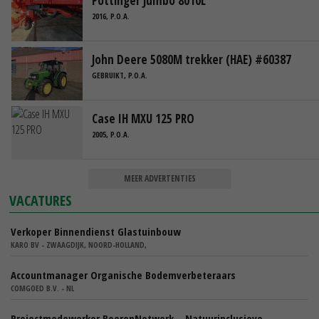
Pottinger Jumbo 8010L
2016, P.O.A.
John Deere 5080M trekker (HAE) #60387
GEBRUIKT, P.O.A.
Case IH MXU 125 PRO
2005, P.O.A.
MEER ADVERTENTIES
VACATURES
Verkoper Binnendienst Glastuinbouw
KARO BV - ZWAAGDIJK, NOORD-HOLLAND,
Accountmanager Organische Bodemverbeteraars
COMGOED B.V. - NL
Projectmedewerker BoerenNetwerk – Natuurinclusieve