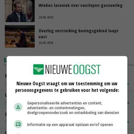
Wiebes laconiek over vastlopen gasoverleg
24-05-2018
Overleg versterking bevingsgebied loopt
vast
23-05-2018
MARKTPRIJZEN
Magere melkpoeder
Nieuwe Oogst vraagt om uw toestemming om uw
Zuivel NL
€ 269,00
€ 7,00
persoonsgegevens te gebruiken voor het volgende:
Vleeskuikens 2001-2600 gr
Barneveld
€ 1,09
~
€ 1,11
Gepersonaliseerde advertenties en content,
advertentie- en contentmetingen,
doelgroepenonderzoek en ontwikkeling van diensten
Gerst
Groningen
€ 197,00
€ 2,00
Informatie op een apparaat opslaan en/of openen
Volle melkpoeder