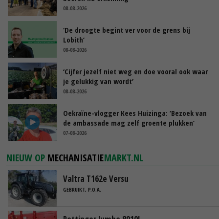
08-08-2026
‘De droogte begint ver voor de grens bij
Lobith’
08-08-2026
‘Cijfer jezelf niet weg en doe vooral ook waar
je gelukkig van wordt’
08-08-2026
Oekraïne-vlogger Kees Huizinga: ‘Bezoek van
de ambassade mag zelf groente plukken’
07-08-2026
NIEUW OP
MECHANISATIE
MARKT.NL
Valtra T162e Versu
GEBRUIKT, P.O.A.