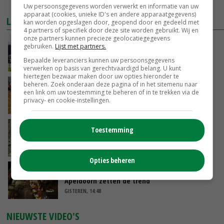
MEER MARKTPRIJZEN
Uw persoonsgegevens worden verwerkt en informatie van uw
apparaat (cookies, unieke ID's en andere apparaatgegevens)
LAATSTE NIEUWS
kan worden opgeslagen door, geopend door en gedeeld met
4 partners of specifiek door deze site worden gebruikt. Wij en
onze partners kunnen precieze geolocatiegegevens
Gemiddelde Europese melkprijs daalt licht in
gebruiken.
Lijst met partners.
juni
Bepaalde leveranciers kunnen uw persoonsgegevens
GISTEREN, 17:04
verwerken op basis van gerechtvaardigd belang. U kunt
hiertegen bezwaar maken door uw opties hieronder te
beheren. Zoek onderaan deze pagina of in het sitemenu naar
Frans onderzoekcentrum bestrijkt hele
een link om uw toestemming te beheren of in te trekken via de
varkensvleesketen
privacy- en cookie-instellingen.
GISTEREN, 15:29
Emmeloord noteert eerste zaaiuien op
Toestemming
maximaal 20 euro
GISTEREN, 14:59
Opties beheren
Spontane boerenacties in Twente en
Apeldoorn zetten de trend
GISTEREN, 14:48
NIEUWSTE VIDEO'S