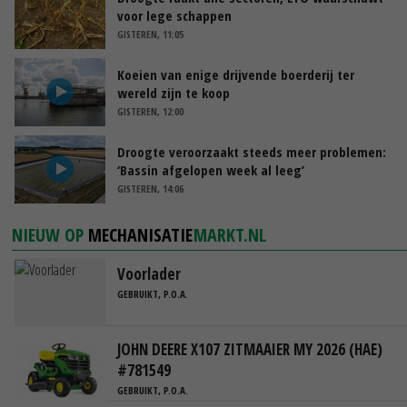
voor lege schappen
GISTEREN, 11:05
Koeien van enige drijvende boerderij ter
wereld zijn te koop
GISTEREN, 12:00
Droogte veroorzaakt steeds meer problemen:
‘Bassin afgelopen week al leeg’
GISTEREN, 14:06
NIEUW OP
MECHANISATIE
MARKT.NL
Voorlader
GEBRUIKT, P.O.A.
JOHN DEERE X107 ZITMAAIER MY 2026 (HAE)
#781549
GEBRUIKT, P.O.A.