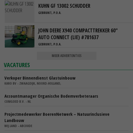
KUHN GF 13002 SCHUDDER
GEBRUIKT, P.O.A.
JOHN DEERE X940 COMPACTTREKKER 60"
AUTO CONNECT (LIE) #781637
GEBRUIKT, P.O.A.
MEER ADVERTENTIES
VACATURES
Verkoper Binnendienst Glastuinbouw
KARO BV - ZWAAGDIJK, NOORD-HOLLAND,
Accountmanager Organische Bodemverbeteraars
COMGOED B.V. - NL
Projectmedewerker BoerenNetwerk – Natuurinclusieve
Landbouw
WIJ.LAND - ABCOUDE