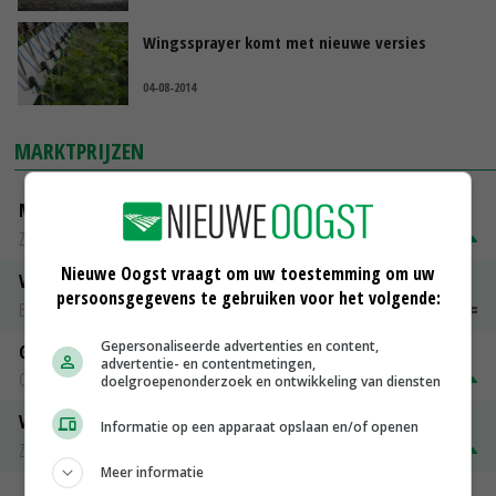
Wingssprayer komt met nieuwe versies
04-08-2014
MARKTPRIJZEN
Magere melkpoeder
Zuivel NL
€ 269,00
€ 7,00
Nieuwe Oogst vraagt om uw toestemming om uw
Vleeskuikens 2001-2600 gr
persoonsgegevens te gebruiken voor het volgende:
Barneveld
€ 1,09
~
€ 1,11
Gepersonaliseerde advertenties en content,
Gerst
advertentie- en contentmetingen,
Groningen
€ 197,00
€ 2,00
doelgroepenonderzoek en ontwikkeling van diensten
Volle melkpoeder
Informatie op een apparaat opslaan en/of openen
Zuivel NL
€ 345,00
€ 20,00
Meer informatie