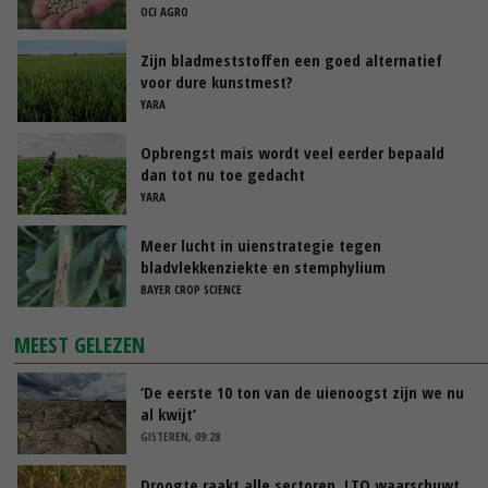
OCI AGRO
Zijn bladmeststoffen een goed alternatief
voor dure kunstmest?
YARA
Opbrengst mais wordt veel eerder bepaald
dan tot nu toe gedacht
YARA
Meer lucht in uienstrategie tegen
bladvlekkenziekte en stemphylium
BAYER CROP SCIENCE
MEEST GELEZEN
‘De eerste 10 ton van de uienoogst zijn we nu
al kwijt’
GISTEREN, 09:28
Droogte raakt alle sectoren, LTO waarschuwt