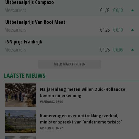
Uitbetaalprijs Compaxo
Vleesvarkens
€ 1,32
€ 0,10
Uitbetaalprijs Van Rooi Meat
Vleesvarkens
€ 1,25
€ 0,10
ISN prijs Frankrijk
Vleesvarkens
€ 1,78
€ 0,06
MEER MARKTPRIJZEN
LAATSTE NIEUWS
Na jarenlang meten willen Zuid-Hollandse
boeren nu erkenning
VANDAAG, 07:00
Kamervragen over onttrekkingsverbod,
minister spreekt van ‘ondernemersrisico’
GISTEREN, 16:27