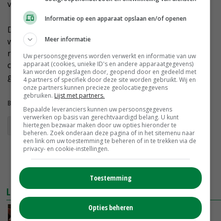
vanzelfsprekend', reageert Van Sambeek.
Informatie op een apparaat opslaan en/of openen
De directeur en mede-eigenaar van Kanters kondigt
Meer informatie
wel aan dat het bedrijf zich in Nederland meer
rechtstreeks gaat richten op veehouders, naast de
Uw persoonsgegevens worden verwerkt en informatie van uw
apparaat (cookies, unieke ID's en andere apparaatgegevens)
communicatie via het dealernetwerk. In het buitenland
kan worden opgeslagen door, geopend door en gedeeld met
gaat alle communicatie via de groothandel.
4 partners of specifiek door deze site worden gebruikt. Wij en
onze partners kunnen precieze geolocatiegegevens
gebruiken.
Lijst met partners.
Bekijk meer over:
Bepaalde leveranciers kunnen uw persoonsgegevens
verwerken op basis van gerechtvaardigd belang. U kunt
antibioticareductie
antibiotica
hiertegen bezwaar maken door uw opties hieronder te
beheren. Zoek onderaan deze pagina of in het sitemenu naar
een link om uw toestemming te beheren of in te trekken via de
privacy- en cookie-instellingen.
Toestemming
LEES OOK
Opties beheren
Verlaging antibioticagebruik eist andere