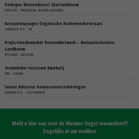
Verkoper Binnendienst Glastuinbouw
KARO BV - ZWAAGDIJK, NOORD-HOLLAND,
Accountmanager Organische Bodemverbeteraars
COMGOED B.V. - NL
Projectmedewerker BoerenNetwerk – Natuurinclusieve
Landbouw
WIJ.LAND - ABCOUDE
Teamleider instroom kwekerij
IBN - SCHAIJK
Senior Adviseur Gewassenverzekeringen
AGRIVER U.A. - ZOETERMEER
Meld u hier aan voor de Nieuwe Oogst nieuwsbrief!
Dagelijks in uw mailbox