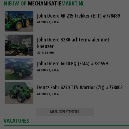
NIEUW OP
MECHANISATIE
MARKT.NL
John Deere 6R 215 trekker (ETT) #778489
GEBRUIKT, P.O.A.
John Deere 328A achtermaaier met
kneuzer
2012, € 6.950
John Deere 6610 PQ (EMA) #781559
GEBRUIKT, P.O.A.
Deutz Fahr 6230 TTV Warrior (ZIJ) #778003
GEBRUIKT, P.O.A.
MEER ADVERTENTIES
VACATURES