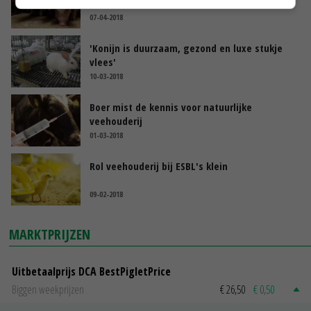
aanpak S. suis
07-04-2018
'Konijn is duurzaam, gezond en luxe stukje
vlees'
10-03-2018
Boer mist de kennis voor natuurlijke
veehouderij
01-03-2018
Rol veehouderij bij ESBL's klein
09-02-2018
MARKTPRIJZEN
Uitbetaalprijs DCA BestPigletPrice
Biggen weekprijzen
€ 26,50
€ 0,50