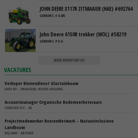
JOHN DEERE X117R ZITMAAIER (HAE) #692764
GEBRUIKT, € 4.285
John Deere 6150R trekker (WOL) #58219
GEBRUIKT, P.O.A.
MEER ADVERTENTIES
VACATURES
Verkoper Binnendienst Glastuinbouw
KARO BV - ZWAAGDIJK, NOORD-HOLLAND,
Accountmanager Organische Bodemverbeteraars
COMGOED B.V. - NL
Projectmedewerker BoerenNetwerk – Natuurinclusieve
Landbouw
WIJ.LAND - ABCOUDE