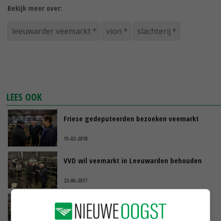
Bekijk meer over:
leeuwarder veemarkt
vion
slachterij
LEES OOK
Friese gedeputeerden bezoeken veemarkt
15-02-2018
VVD wil veemarkt in Leeuwarden behouden
22-06-2017
Leeuwarder Veemarkt moet wijken voor
voetbal