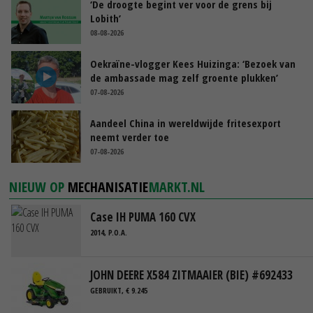
‘De droogte begint ver voor de grens bij
Lobith’
08-08-2026
Oekraïne-vlogger Kees Huizinga: ‘Bezoek van
de ambassade mag zelf groente plukken’
07-08-2026
Aandeel China in wereldwijde fritesexport
neemt verder toe
07-08-2026
NIEUW OP
MECHANISATIE
MARKT.NL
Case IH PUMA 160 CVX
2014, P.O.A.
JOHN DEERE X584 ZITMAAIER (BIE) #692433
GEBRUIKT, € 9.245