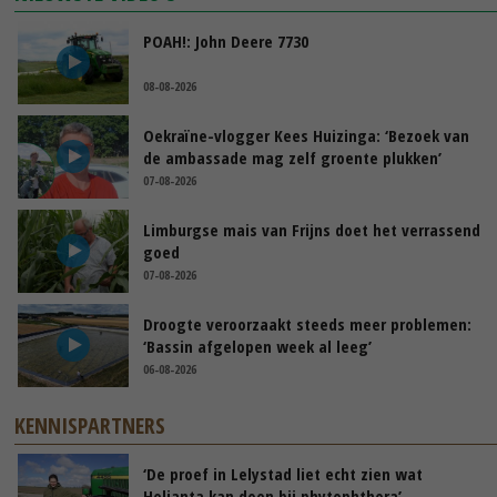
POAH!: John Deere 7730
08-08-2026
Oekraïne-vlogger Kees Huizinga: ‘Bezoek van
de ambassade mag zelf groente plukken’
07-08-2026
Limburgse mais van Frijns doet het verrassend
goed
07-08-2026
Droogte veroorzaakt steeds meer problemen:
‘Bassin afgelopen week al leeg’
06-08-2026
KENNISPARTNERS
‘De proef in Lelystad liet echt zien wat
Helianta kan doen bij phytophthora’