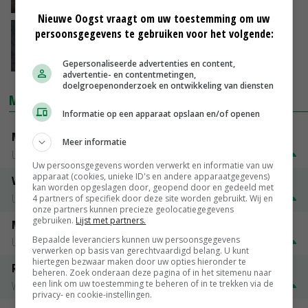
21-06-2017
Nieuwe Oogst vraagt om uw toestemming om uw
Meer slachtvee op veemarkt
persoonsgegevens te gebruiken voor het volgende:
16-01-2016
Gepersonaliseerde advertenties en content,
advertentie- en contentmetingen,
doelgroepenonderzoek en ontwikkeling van diensten
MARKTPRIJZEN
Informatie op een apparaat opslaan en/of openen
Mannelijk slachtstieren (O)
Meer informatie
Utrecht
€ 26,50
€ 0,50
Uw persoonsgegevens worden verwerkt en informatie van uw
apparaat (cookies, unieke ID's en andere apparaatgegevens)
Vrouwelijk worst 1e kwaliteit
kan worden opgeslagen door, geopend door en gedeeld met
Utrecht
€ 1,32
€ 0,10
4 partners of specifiek door deze site worden gebruikt. Wij en
onze partners kunnen precieze geolocatiegegevens
gebruiken.
Lijst met partners.
Mannelijk Slachtstieren ( R )
Bepaalde leveranciers kunnen uw persoonsgegevens
Utrecht
€ 1,25
€ 0,10
verwerken op basis van gerechtvaardigd belang. U kunt
hiertegen bezwaar maken door uw opties hieronder te
Rosekalveren 8 - 12 maandenk
beheren. Zoek onderaan deze pagina of in het sitemenu naar
een link om uw toestemming te beheren of in te trekken via de
Vleeskalveren Denkavit
€ 1,78
€ 0,06
privacy- en cookie-instellingen.