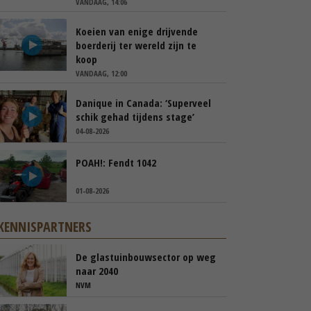
VANDAAG, 14:06
Koeien van enige drijvende
boerderij ter wereld zijn te
koop
VANDAAG, 12:00
Danique in Canada: ‘Superveel
schik gehad tijdens stage’
04-08-2026
POAH!: Fendt 1042
01-08-2026
KENNISPARTNERS
De glastuinbouwsector op weg
naar 2040
NVM