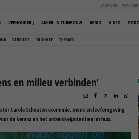
VACATURES
POAH-SHO
S
VEEHOUDERIJ
AKKER- & TUINBOUW
REGIO
VIDEO
PODC
ING
STIKSTOF
DROOGTE
THEMA'S
ns en milieu verbinden'
ster Carola Schouten economie, mens en leefomgeving
oor de kennis en het ontwikkelpotentieel in huis.