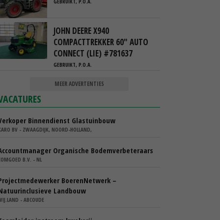
GEBRUIKT, P.O.A.
JOHN DEERE X940
COMPACTTREKKER 60" AUTO
CONNECT (LIE) #781637
GEBRUIKT, P.O.A.
MEER ADVERTENTIES
VACATURES
Verkoper Binnendienst Glastuinbouw
KARO BV - ZWAAGDIJK, NOORD-HOLLAND,
Accountmanager Organische Bodemverbeteraars
COMGOED B.V. - NL
Projectmedewerker BoerenNetwerk –
Natuurinclusieve Landbouw
WIJ.LAND - ABCOUDE