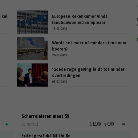
ikel
Europese Rekenkamer vindt
landbouwbeleid complexer
15-03-2018
Wordt het meer of minder steun voor
boeren?
24-02-2018
'Goede regelgeving leidt tot minder
overtredingen'
08-02-2018
Scharreleieren maat 59
Barneveld
€ 12,00
€ 0,00
Fritesgeschikt NL Du Be