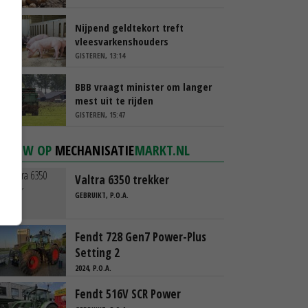
Nijpend geldtekort treft
vleesvarkenshouders
GISTEREN, 13:14
BBB vraagt minister om langer
mest uit te rijden
GISTEREN, 15:47
NIEUW OP
MECHANISATIE
MARKT.NL
Valtra 6350 trekker
GEBRUIKT, P.O.A.
Fendt 728 Gen7 Power-Plus
Setting 2
2024, P.O.A.
Fendt 516V SCR Power