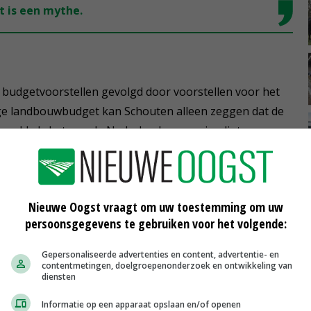
t is een mythe.
budgetvoorstellen gevolgd door voorstellen voor het
ge landbouwbudget kan Schouten alleen zeggen dat de
er geld als het aan de Nederlandse regering ligt.
 om het gat dat de Brexit achterlaat te dichten. Veel
maar die discussie zal waarschijnlijk pas in de tweede
Nieuwe Oogst vraagt om uw toestemming om uw
na de Europese Verkiezingen van mei 2019.
persoonsgegevens te gebruiken voor het volgende:
Gepersonaliseerde advertenties en content, advertentie- en
contentmetingen, doelgroepenonderzoek en ontwikkeling van
 door Gijs Schilthuis, directeur-generaal Landbouw en
diensten
missie. Hij zei dat zijn DG AGRI druk bezig is met de
Informatie op een apparaat opslaan en/of openen
 lidstaten krijgen meer ruimte om voor eigen invulling