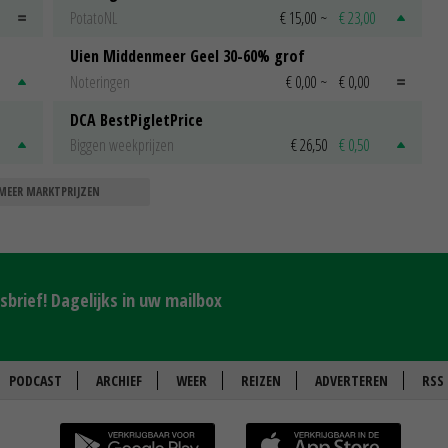
PotatoNL
€ 15,00
~
€ 23,00
Uien Middenmeer Geel 30-60% grof
Noteringen
€ 0,00
~
€ 0,00
DCA BestPigletPrice
Biggen weekprijzen
€ 26,50
€ 0,50
MEER MARKTPRIJZEN
brief! Dagelijks in uw mailbox
PODCAST
ARCHIEF
WEER
REIZEN
ADVERTEREN
RSS