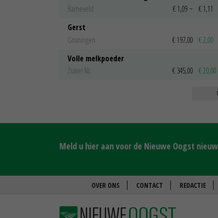
Barneveld
€ 1,09
~
€ 1,11
Gerst
Groningen
€ 197,00
€ 2,00
Volle melkpoeder
Zuivel NL
€ 345,00
€ 20,00
Meld u hier aan voor de Nieuwe Oogst nieuws
OVER ONS
CONTACT
REDACTIE