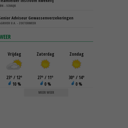
Teamleider instroom kwekerij
IBN - SCHAIJK
Senior Adviseur Gewassenverzekeringen
AGRIVER U.A. - ZOETERMEER
WEER
Vrijdag
Zaterdag
Zondag
23
°
/ 12
°
27
°
/ 11
°
30
°
/ 14
°
10 %
0 %
0 %
MEER WEER