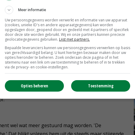
Meer informatie
Uw persoonsgegevens worden verwerkt en informatie van uw apparaat
annen' gaan opstellen voor goedkeuring door de
(cookies, unieke ID's en andere apparaatgegevens) kan worden
opgeslagen door, geopend door en gedeeld met 4 partners of specifiek
de nieuwe opzet van GLB alleen nog te maken met de
door deze site worden gebruikt. Wij en onze partners kunnen precieze
geolocatiegegevens gebruiken.
Lijst met partners.
og het hoofd over breken is hoe de landen op het behalen
Bepaalde leveranciers kunnen uw persoonsgegevens verwerken op basis
n daarvoor goede indicatoren, waarmee je uitgaven
van gerechtvaardigd belang. U kunt hiertegen bezwaar maken door uw
?
opties hieronder te beheren. Zoek onderaan deze pagina of in het
sitemenu naar een link om uw toestemming te beheren of in te trekken
via de privacy- en cookie-instellingen.
eit Leuven, schetste de tegenstellingen tussen
atuur/milieu. Zo is de Nederlandse land- en tuinbouw
Opties beheren
Toestemming
oduct. Maar op de locatie waar geproduceerd wordt, zijn
f.
ment wel wat meer gestuurd mag worden. 'De
e.' Dat blijkt volgens hem uit de steeds maar stijgende