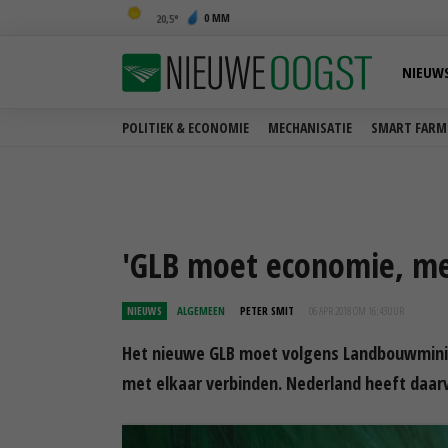
0 MM
20,5
NIEUW
POLITIEK & ECONOMIE
MECHANISATIE
SMART FARM
'GLB moet economie, me
NIEUWS
ALGEMEEN
PETER SMIT
06 APR 2018 OM 16:43
UUR
Het nieuwe GLB moet volgens Landbouwmini
met elkaar verbinden. Nederland heeft daarv