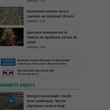
VANDAAG, 15:29
Emmeloord noteert eerste
zaaiuien op maximaal 20 euro
VANDAAG, 14:59
Spontane boerenacties in
Twente en Apeldoorn zetten de
trend
VANDAAG, 14:48
Huisman Gemert-Bouwen in Vertrouwen
Hallenbouw, Renovatie & Bouwmaterialen
Van oud dak naar nieuw dak
Dat energie levert.
NIEUWSTE VIDEO'S
Droogte veroorzaakt steeds
meer problemen: ‘Bassin
afgelopen week al leeg’