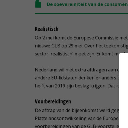
De soevereiniteit van de consumen
Realistisch
Op 2 mei komt de Europese Commissie met 
nieuwe GLB op 29 mei. Over het toekomsti
sector 'realistisch' moet zijn. Er komt mind
Nederland wil niet extra afdragen aan de EU
andere EU-lidstaten denken er anders over, 
helft van 2019 zijn beslag krijgen. Dat is 
Voorbereidingen
De aftrap van de bijeenkomst werd gegeven
Plattelandsontwikkeling van de Europese Com
voorbereidingen van de GLB-voorstellen. De