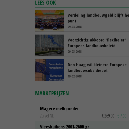
LEES OOK
Verdeling landbouwgeld blijft he
punt
29-03-2018
Voorzichtig akkoord 'flexibeler'
Europees landbouwbeleid
09-03-2018
Den Haag wil kleinere Europese
landbouwsubsidiepot
19-02-2018
MARKTPRIJZEN
Magere melkpoeder
Zuivel NL
€ 269,00
€ 7,00
Vleeskuikens 2001-2600 gr