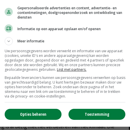
Gepersonaliseerde advertenties en content, advertentie- en
 en duurzame energie) ziet de klimaatambitie van het
contentmetingen, doelgroepenonderzoek en ontwikkeling van
diensten
or. 'Het biedt juist meer kansen dan ooit. Wij als
'. Wij kunnen een deel van de oplossing zijn. Dat zal
Informatie op een apparaat opslaan en/of openen
 we moeten aan de bak, maar we gaan deze uitdaging
Meer informatie
Uw persoonsgegevens worden verwerkt en informatie van uw apparaat
(cookies, unieke ID's en andere apparaatgegevens) kan worden
opgeslagen door, geopend door en gedeeld met 4 partners of specifiek
binden van koolstof in de bodem. Dit mes snijdt aan
door deze site worden gebruikt. Wij en onze partners kunnen precieze
 klimaatprobleem aangepakt, anderzijds wordt de bodem
geolocatiegegevens gebruiken.
Lijst met partners.
it. 'Wij zijn de enige sector die koolstof daadwerkelijk
Bepaalde leveranciers kunnen uw persoonsgegevens verwerken op basis
van gerechtvaardigd belang. U kunt hiertegen bezwaar maken door uw
en, maar de sector kan het ook langjarige opslaan. Jaar
opties hieronder te beheren. Zoek onderaan deze pagina of in het
sitemenu naar een link om uw toestemming te beheren of in te trekken
in de bodem verhogen.'
via de privacy- en cookie-instellingen.
n 'gamechanger', meent Van Zelderen. 'Elke boer en
Opties beheren
Toestemming
ngrijk wordt om de bodemgesteldheid te verbeteren.
 is al bezig met het verbeteren van het klimaat. Die