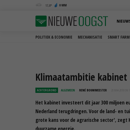
0 MM
17,8
NIEUW
POLITIEK & ECONOMIE
MECHANISATIE
SMART FARM
Klimaatambitie kabinet 
ACHTERGROND
ALGEMEEN
RENÉ BOUWMEESTER
20 MAA 2018 OM 1
Het kabinet investeert dit jaar 300 miljoen 
Nederland terugdringen. Voor de land- en tui
grote kans voor de agrarische sector', zegt
duurzame energie.