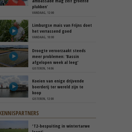
ambassade mag zelf groente
plukken’
VANDAAG, 12:00
Limburgse mais van Frijns doet
het verrassend goed
VANDAAG, 10:00
Droogte veroorzaakt steeds
meer problemen: ‘Bassin
afgelopen week al leeg’
GISTEREN, 14:06
Koeien van enige drijvende
boerderij ter wereld zijn te
koop
GISTEREN, 12:00
KENNISPARTNERS
'T2-bespuiting in wintertarwe
loont'