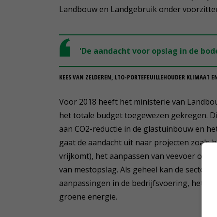
Landbouw en Landgebruik onder voorzitter
'De aandacht voor opslag in de bo
KEES VAN ZELDEREN, LTO-PORTEFEUILLEHOUDER KLIMAAT 
Voor 2018 heeft het ministerie van Landbou
het totale budget toegewezen gekregen. Dit
aan CO2-reductie in de glastuinbouw en het
gaat de aandacht uit naar projecten zoals 
vrijkomt), het aanpassen van veevoer om 
van mestopslag. Als geheel kan de sector b
aanpassingen in de bedrijfsvoering, het bi
groene energie.