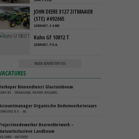
JOHN DEERE X127 ZITMAAIER
(STE) #692665
GEBRUIKT, € 4.080
Kuhn Gf 10812 T
GEBRUIKT, P.O.A.
MEER ADVERTENTIES
VACATURES
Verkoper Binnendienst Glastuinbouw
KARO BV - ZWAAGDIJK, NOORD-HOLLAND,
Accountmanager Organische Bodemverbeteraars
COMGOED B.V. - NL
Projectmedewerker BoerenNetwerk –
Natuurinclusieve Landbouw
WIJ.LAND - ABCOUDE