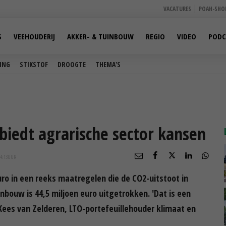
VACATURES
POAH-SHO
S
VEEHOUDERIJ
AKKER- & TUINBOUW
REGIO
VIDEO
PODC
ING
STIKSTOF
DROOGTE
THEMA'S
biedt agrarische sector kansen
4:13
UUR
euro in een reeks maatregelen die de CO2-uitstoot in
nbouw is 44,5 miljoen euro uitgetrokken. 'Dat is een
 Kees van Zelderen, LTO-portefeuillehouder klimaat en