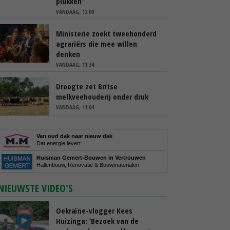
plukken’
VANDAAG, 12:00
Ministerie zoekt tweehonderd
agrariërs die mee willen
denken
VANDAAG, 11:34
Droogte zet Britse
melkveehouderij onder druk
VANDAAG, 11:04
Van oud dak naar nieuw dak
Dat energie levert.
Huisman Gemert-Bouwen in Vertrouwen
Hallenbouw, Renovatie & Bouwmaterialen
NIEUWSTE VIDEO'S
Oekraïne-vlogger Kees
Huizinga: ‘Bezoek van de