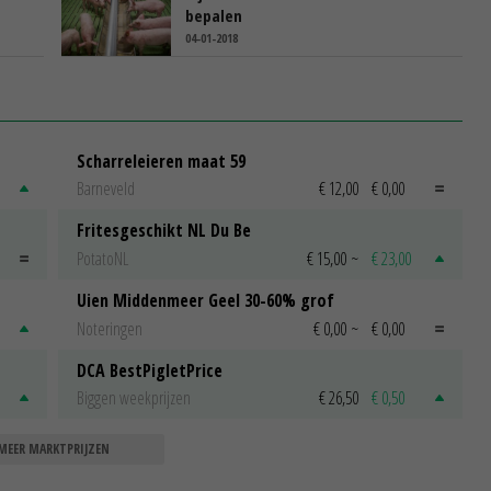
bepalen
04-01-2018
Scharreleieren maat 59
Barneveld
€ 12,00
€ 0,00
Fritesgeschikt NL Du Be
PotatoNL
€ 15,00
~
€ 23,00
Uien Middenmeer Geel 30-60% grof
Noteringen
€ 0,00
~
€ 0,00
DCA BestPigletPrice
Biggen weekprijzen
€ 26,50
€ 0,50
MEER MARKTPRIJZEN