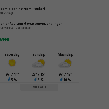
Teamleider instroom kwekerij
IBN - SCHAIJK
Senior Adviseur Gewassenverzekeringen
AGRIVER U.A. - ZOETERMEER
WEER
Zaterdag
Zondag
Maandag
26
°
/ 11
°
29
°
/ 15
°
26
°
/ 17
°
5 %
5 %
10 %
MEER WEER