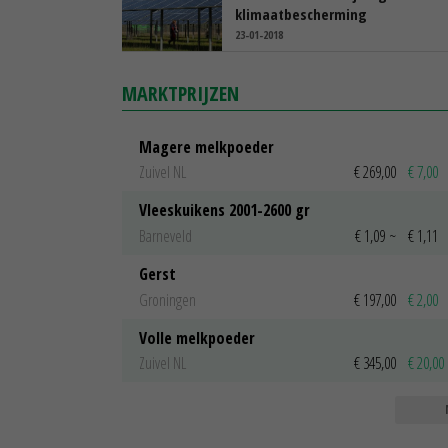
klimaatbescherming
23-01-2018
MARKTPRIJZEN
Magere melkpoeder
Zuivel NL
€ 269,00
€ 7,00
Vleeskuikens 2001-2600 gr
Barneveld
€ 1,09
~
€ 1,11
Gerst
Groningen
€ 197,00
€ 2,00
Volle melkpoeder
Zuivel NL
€ 345,00
€ 20,00