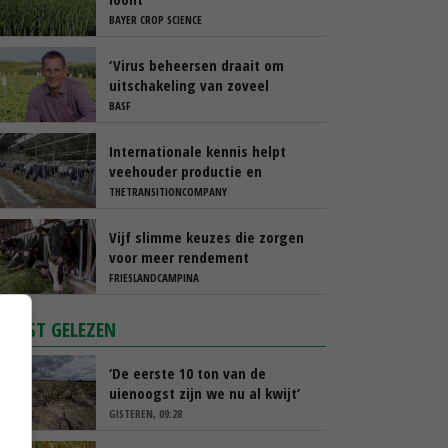
BAYER CROP SCIENCE
‘Virus beheersen draait om
uitschakeling van zoveel
mogelijk risico’s’
BASF
Internationale kennis helpt
veehouder productie en
rantsoen te optimaliseren
THETRANSITIONCOMPANY
Vijf slimme keuzes die zorgen
voor meer rendement
FRIESLANDCAMPINA
MEEST GELEZEN
‘De eerste 10 ton van de
uienoogst zijn we nu al kwijt’
GISTEREN, 09:28