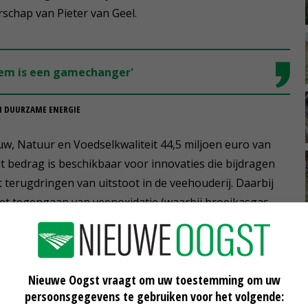
schap van Pieter van Geel.
dem is een gamechanger'
EN DUURZAME ENERGIE
w, Natuur en Voedselkwaliteit 44,5 miljoen euro van
 bedrag is beschikbaar voor innovaties die bijdragen
 terugdringen van uitstoot in de veehouderij. Daarbij
het tegengaan van veenoxidatie (waarbij broeikasgas
de methaanuitstoot terug te dringen en andere vormen
ijdragen aan reductie van de CO2-uitstoot door
nden van koolstof in de bodem en door productie van
Nieuwe Oogst vraagt om uw toestemming om uw
persoonsgegevens te gebruiken voor het volgende: