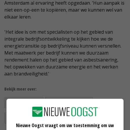
Amsterdam al ervaring heeft opgedaan. 'Hun aanpak is
niet een-op-een te kopiëren, maar we kunnen wel van
elkaar leren.
'Het idee is om met specialisten op het gebied van
integrale bedrijfsontwikkeling te kijken hoe we de
energietransitie op bedrijfsniveau kunnen versnellen.
Met maatwerk per bedrijf kunnen we duurzaam
rendement halen op het gebied van asbestsanering,
het opwekken van duurzame energie en het werken
aan brandveiligheid.'
Bekijk meer over:
duurzaamheid
duurzame energie
zonne-energie
Nieuwe Oogst vraagt om uw toestemming om uw