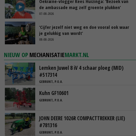
Oekraïne-vlogger Kees Huizinga: ‘Bezoek van
de ambassade mag zelf groente plukken’
07-08-2026
‘Cijfer jezelf niet weg en doe vooral ook waar
je gelukkig van wordt’
08-08-2026
NIEUW OP
MECHANISATIE
MARKT.NL
Lemken Juwel 8 iV 4 schaar ploeg (MID)
#517314
GEBRUIKT, P.O.A.
Kuhn GF10601
GEBRUIKT, P.O.A.
JOHN DEERE 1026R COMPACTTREKKER (LIE)
#781316
GEBRUIKT, P.O.A.