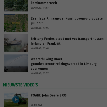
komkommerteelt
VANDAAG, 14:07
Zeer lage Rijnaanvoer komt bovenop droogste
juli ooit
VANDAAG, 13:55
Brittany Ferries stopt met veetransport tussen
Ierland en Frankrijk
VANDAAG, 13:46
Waarschuwing moet
grondwateronttrekkingsverbod in Limburg
voorkomen
VANDAAG, 13:37
NIEUWSTE VIDEO'S
POAH!: John Deere 7730
08-08-2026