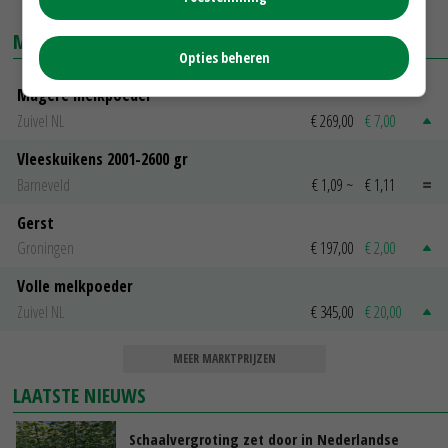
MARKTPRIJZEN
Opties beheren
Magere melkpoeder
Zuivel NL
€ 269,00
€ 7,00
Vleeskuikens 2001-2600 gr
Barneveld
€ 1,09
~
€ 1,11
Gerst
Groningen
€ 197,00
€ 2,00
Volle melkpoeder
Zuivel NL
€ 345,00
€ 20,00
MEER MARKTPRIJZEN
LAATSTE NIEUWS
Schaalvergroting zet door in Nederlandse