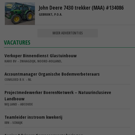
John Deere 7430 trekker (MAA) #134086
GEBRUIKT, P.O.A.
MEER ADVERTENTIES
VACATURES
Verkoper Binnendienst Glastuinbouw
KARO BV - ZWAAGDIJK, NOORD-HOLLAND,
Accountmanager Organische Bodemverbeteraars
COMGOED B.V. - NL
Projectmedewerker BoerenNetwerk – Natuurinclusieve
Landbouw
WIJ.LAND - ABCOUDE
Teamleider instroom kwekerij
IBN - SCHAIJK