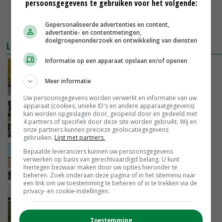
persoonsgegevens te gebruiken voor het volgende:
Gepersonaliseerde advertenties en content,
advertentie- en contentmetingen,
doelgroepenonderzoek en ontwikkeling van diensten
LEES OOK
Informatie op een apparaat opslaan en/of openen
2,1 miljoen euro voor promotie groene stad
Meer informatie
03-02-2018
Uw persoonsgegevens worden verwerkt en informatie van uw
apparaat (cookies, unieke ID's en andere apparaatgegevens)
FloraHolland-telers gaan duurzaam
kan worden opgeslagen door, geopend door en gedeeld met
4 partners of specifiek door deze site worden gebruikt. Wij en
onze partners kunnen precieze geolocatiegegevens
19-01-2018
gebruiken.
Lijst met partners.
'Lidl verduurzaamt stap voor stap met
Bepaalde leveranciers kunnen uw persoonsgegevens
verwerken op basis van gerechtvaardigd belang. U kunt
telers'
hiertegen bezwaar maken door uw opties hieronder te
19-12-2017
beheren. Zoek onderaan deze pagina of in het sitemenu naar
een link om uw toestemming te beheren of in te trekken via de
privacy- en cookie-instellingen.
Akkerbouwer ziet weer beweging in
waterstof
15-12-2017
Toestemming