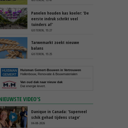
Panelen houden kas koeler: ‘De
eerste indruk schrikt veel
tuinders af’
GISTEREN, 15:27
Tarwemarkt zoekt nieuwe
balans
GISTEREN, 15:25
Huisman Gemert-Bouwen in Vertrouwen
Hallenbouw, Renovatie & Bouwmaterialen
Van oud dak naar nieuw dak
Dat energie levert.
NIEUWSTE VIDEO'S
Danique in Canada: ‘Superveel
schik gehad tijdens stage’
04-08-2026