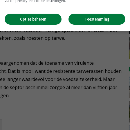
via de privacy- en cookie-instellingen.
melspore die op een resistente plant terechtkomt,
lant wordt aangetast en de schimmel zich zo kan
Opties beheren
Toestemming
snelle selectie van virulente individuen die de
orbreken, waardoor heftige epidemieën ontstaan. Dat
kten, zoals roesten op tarwe.
l waargenomen dat de toename van virulente
ht. Dat is mooi, want de resistente tarwerassen houden
mee langer waardevol voor de voedselzekerheid. Maar
n de septoriaschimmel zorgde al meer dan vijftien jaar
igen.