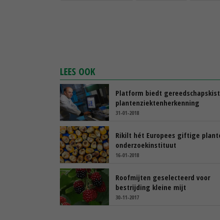
LEES OOK
Platform biedt gereedschapskist
plantenziektenherkenning
31-01-2018
Rikilt hét Europees giftige plan
onderzoekinstituut
16-01-2018
Roofmijten geselecteerd voor
bestrijding kleine mijt
30-11-2017