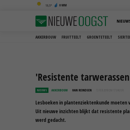
0 MM
19,5
NIEUW
AKKERBOUW
FRUITTEELT
GROENTETEELT
SIERTE
'Resistente tarwerassen
NIEUWS
AKKERBOUW
HAN REINDSEN
13 FEB 2018 OM 17:04
UUR
Lesboeken in plantenziektenkunde moeten v
Uit nieuwe inzichten blijkt dat resistente p
werd gedacht.