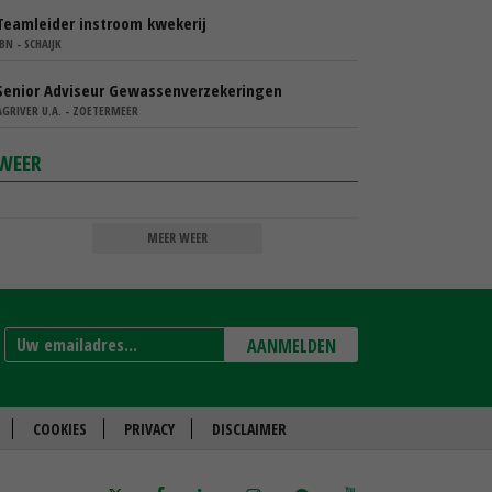
Teamleider instroom kwekerij
IBN - SCHAIJK
Senior Adviseur Gewassenverzekeringen
AGRIVER U.A. - ZOETERMEER
WEER
MEER WEER
AANMELDEN
COOKIES
PRIVACY
DISCLAIMER