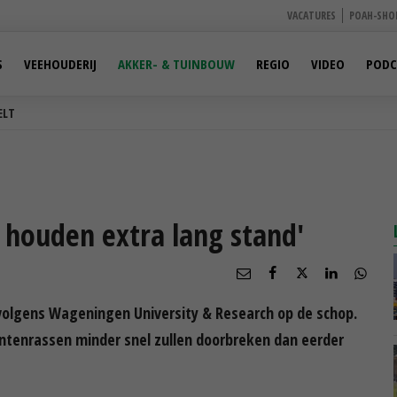
VACATURES
POAH-SHO
S
VEEHOUDERIJ
AKKER- & TUINBOUW
REGIO
VIDEO
PODC
ELT
 houden extra lang stand'
olgens Wageningen University & Research op de schop.
lantenrassen minder snel zullen doorbreken dan eerder