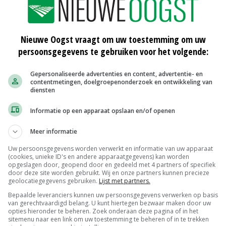
tenveredelaars ontwikkelen tarwerassen die resistent
Nieuwe Oogst vraagt om uw toestemming om uw
chimmel die deze ziekte veroorzaakt, die resistentie
persoonsgegevens te gebruiken voor het volgende:
 'extra sterke', virulente schimmeltypes op resistente
Gepersonaliseerde advertenties en content, advertentie- en
n. Maar dat blijkt niet het geval te zijn. Ook
contentmetingen, doelgroepenonderzoek en ontwikkeling van
diensten
nen doorbreken en de planten niet ziek kunnen maken,
geslacht zorgen.
Informatie op een apparaat opslaan en/of openen
Meer informatie
Uw persoonsgegevens worden verwerkt en informatie van uw apparaat
earch is enthousiast over de nieuwe inzichten.
(cookies, unieke ID's en andere apparaatgegevens) kan worden
tie niet kunnen doorbreken, op resistente
opgeslagen door, geopend door en gedeeld met 4 partners of specifiek
door deze site worden gebruikt. Wij en onze partners kunnen precieze
rgen, blijven er in schimmelpopulaties heel lang
geolocatiegegevens gebruiken.
Lijst met partners.
 zijn. De resistente tarwerassen kunnen daardoor extra
Bepaalde leveranciers kunnen uw persoonsgegevens verwerken op basis
van gerechtvaardigd belang. U kunt hiertegen bezwaar maken door uw
opties hieronder te beheren. Zoek onderaan deze pagina of in het
sitemenu naar een link om uw toestemming te beheren of in te trekken