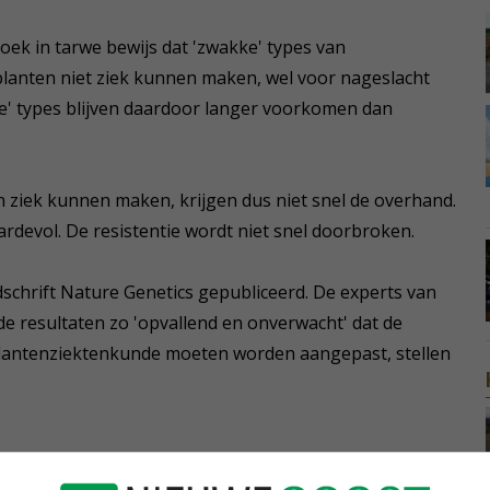
ek in tarwe bewijs dat 'zwakke' types van
planten niet ziek kunnen maken, wel voor nageslacht
e' types blijven daardoor langer voorkomen dan
en ziek kunnen maken, krijgen dus niet snel de overhand.
rdevol. De resistentie wordt niet snel doorbroken.
dschrift Nature Genetics gepubliceerd. De experts van
e resultaten zo 'opvallend en onverwacht' dat de
lantenziektenkunde moeten worden aangepast, stellen
ptoria of bladvlekkenziekte, de schadelijkste ziekte