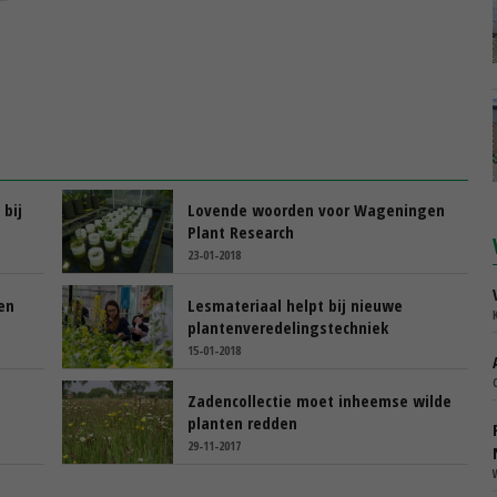
 bij
Lovende woorden voor Wageningen
Plant Research
23-01-2018
ten
Lesmateriaal helpt bij nieuwe
plantenveredelingstechniek
15-01-2018
Zadencollectie moet inheemse wilde
planten redden
29-11-2017