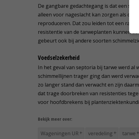
De gangbare gedachtegang is dat een schim
alleen voor nageslacht kan zorgen als de p
reproduceren. Dat zou leiden tot een razend
resistentie van de tarweplanten kunnen do
gebeurt ook bij andere soorten schimmelzie
Voedselzekerheid
In het geval van septoria bij tarwe werd a
schimmellijnen trager ging dan werd verwac
zo langer stand dan verwacht en zijn daar
dat trage doorbreken van resistenties tege
voor hoofdbrekens bij plantenziektenkund
Bekijk meer over:
Wageningen UR
veredeling
tarwe