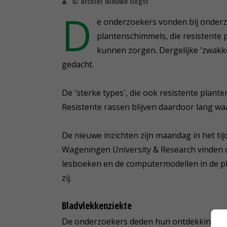
© archief Nieuwe Oogst
D
e onderzoekers vonden bij onderzo
plantenschimmels, die resistente 
kunnen zorgen. Dergelijke 'zwakk
gedacht.
De 'sterke types', die ook resistente plant
Resistente rassen blijven daardoor lang waa
De nieuwe inzichten zijn maandag in het tij
Wageningen University & Research vinden d
lesboeken en de computermodellen in de p
zij.
Bladvlekkenziekte
De onderzoekers deden hun ontdekking in se