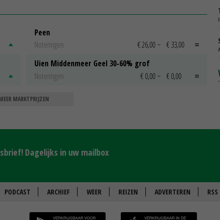
Peen
Noteringen
€ 26,00
~
€ 33,00
Uien Middenmeer Geel 30-60% grof
Noteringen
€ 0,00
~
€ 0,00
MEER MARKTPRIJZEN
brief! Dagelijks in uw mailbox
PODCAST
ARCHIEF
WEER
REIZEN
ADVERTEREN
RSS