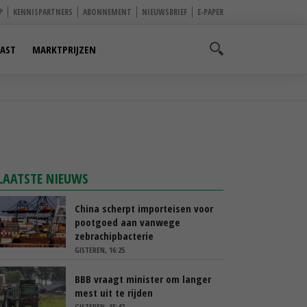
P
KENNISPARTNERS
ABONNEMENT
NIEUWSBRIEF
E-PAPER
AST
MARKTPRIJZEN
LAATSTE NIEUWS
China scherpt importeisen voor
pootgoed aan vanwege
zebrachipbacterie
GISTEREN, 16:25
BBB vraagt minister om langer
mest uit te rijden
GISTEREN, 15:47