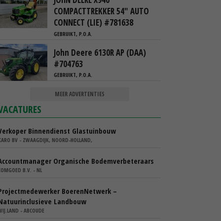
COMPACTTREKKER 54" AUTO
CONNECT (LIE) #781638
GEBRUIKT, P.O.A.
John Deere 6130R AP (DAA)
#704763
GEBRUIKT, P.O.A.
MEER ADVERTENTIES
VACATURES
Verkoper Binnendienst Glastuinbouw
KARO BV - ZWAAGDIJK, NOORD-HOLLAND,
Accountmanager Organische Bodemverbeteraars
COMGOED B.V. - NL
Projectmedewerker BoerenNetwerk –
Natuurinclusieve Landbouw
WIJ.LAND - ABCOUDE