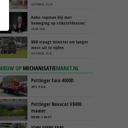
GISTEREN, 13:14
Rabo-topman blij met
beweging op stikstofdossier:
‘Verdienmodel van boeren blijft
04-08-2026
cruciaal’
BBB vraagt minister om langer
mest uit te rijden
GISTEREN, 15:47
NIEUW OP
MECHANISATIE
MARKT.NL
Pottinger Faro 4000D
2011, P.O.A.
Pottinger Novacat V8400
maaier
NIEUW, € 44.371
JOHN DEERE X940