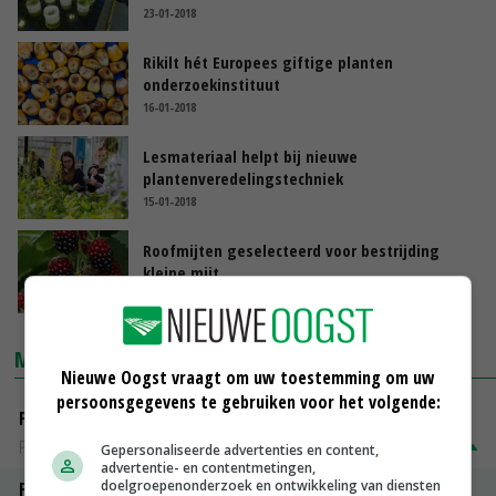
23-01-2018
Rikilt hét Europees giftige planten
onderzoekinstituut
16-01-2018
Lesmateriaal helpt bij nieuwe
plantenveredelingstechniek
15-01-2018
Roofmijten geselecteerd voor bestrijding
kleine mijt
30-11-2017
MARKTPRIJZEN
Nieuwe Oogst vraagt om uw toestemming om uw
persoonsgegevens te gebruiken voor het volgende:
Fontane
PotatoNL
€ 15,00
~
€ 23,00
Gepersonaliseerde advertenties en content,
advertentie- en contentmetingen,
doelgroepenonderzoek en ontwikkeling van diensten
Fritesgeschikt NL Du Be