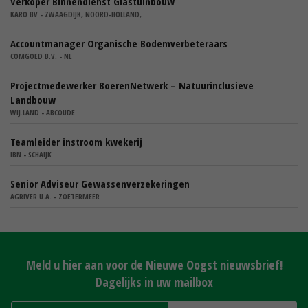
Verkoper Binnendienst Glastuinbouw
KARO BV - ZWAAGDIJK, NOORD-HOLLAND,
Accountmanager Organische Bodemverbeteraars
COMGOED B.V. - NL
Projectmedewerker BoerenNetwerk – Natuurinclusieve
Landbouw
WIJ.LAND - ABCOUDE
Teamleider instroom kwekerij
IBN - SCHAIJK
Senior Adviseur Gewassenverzekeringen
AGRIVER U.A. - ZOETERMEER
Meld u hier aan voor de Nieuwe Oogst nieuwsbrief!
Dagelijks in uw mailbox