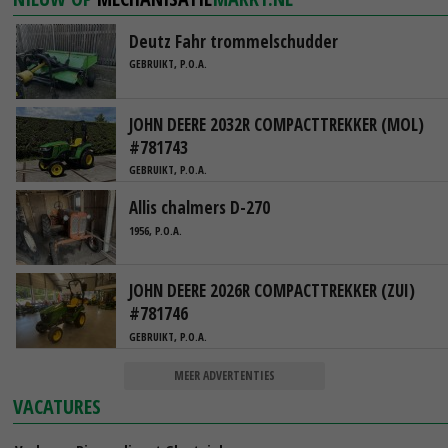
Deutz Fahr trommelschudder
GEBRUIKT, P.O.A.
JOHN DEERE 2032R COMPACTTREKKER (MOL)
#781743
GEBRUIKT, P.O.A.
Allis chalmers D-270
1956, P.O.A.
JOHN DEERE 2026R COMPACTTREKKER (ZUI)
#781746
GEBRUIKT, P.O.A.
MEER ADVERTENTIES
VACATURES