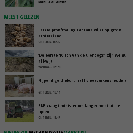
BAYER CROP SCIENCE
MEEST GELEZEN
Eerste proefrooiing Fontane wijst op grote
achterstand
GISTEREN, 09:35
‘De eerste 10 ton van de uienoogst zijn we nu
al kwijt’
VANDAAG, 09:28
Nijpend geldtekort treft vleesvarkenshouders
GISTEREN, 13:14
BBB vraagt minister om langer mest uit te
rijden
GISTEREN, 15:47
NIEUW OP
MECHANISATIE
MARKT.NL