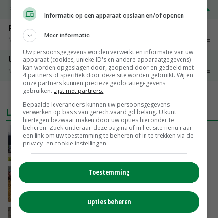
PotatoNL
€ 15,00
~
€ 23,00
Informatie op een apparaat opslaan en/of openen
Peen
Meer informatie
Noteringen
€ 26,00
~
€ 33,00
Uw persoonsgegevens worden verwerkt en informatie van uw
Uien Middenmeer Geel 30-60% grof
apparaat (cookies, unieke ID's en andere apparaatgegevens)
kan worden opgeslagen door, geopend door en gedeeld met
Noteringen
€ 0,00
~
€ 0,00
4 partners of specifiek door deze site worden gebruikt. Wij en
onze partners kunnen precieze geolocatiegegevens
gebruiken.
Lijst met partners.
MEER MARKTPRIJZEN
Bepaalde leveranciers kunnen uw persoonsgegevens
LAATSTE NIEUWS
verwerken op basis van gerechtvaardigd belang. U kunt
hiertegen bezwaar maken door uw opties hieronder te
beheren. Zoek onderaan deze pagina of in het sitemenu naar
Gemiddelde Europese melkprijs daalt licht in
een link om uw toestemming te beheren of in te trekken via de
juni
privacy- en cookie-instellingen.
VANDAAG, 17:04
Toestemming
Frans onderzoekcentrum bestrijkt hele
varkensvleesketen
VANDAAG, 15:29
Opties beheren
Emmeloord noteert eerste zaaiuien op