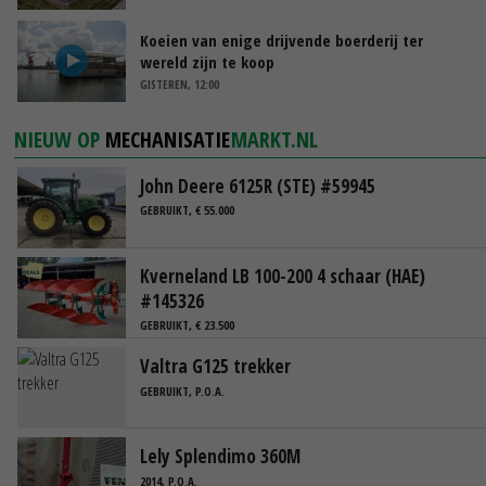
Koeien van enige drijvende boerderij ter
wereld zijn te koop
GISTEREN, 12:00
NIEUW OP
MECHANISATIE
MARKT.NL
John Deere 6125R (STE) #59945
GEBRUIKT, € 55.000
Kverneland LB 100-200 4 schaar (HAE)
#145326
GEBRUIKT, € 23.500
Valtra G125 trekker
GEBRUIKT, P.O.A.
Lely Splendimo 360M
2014, P.O.A.