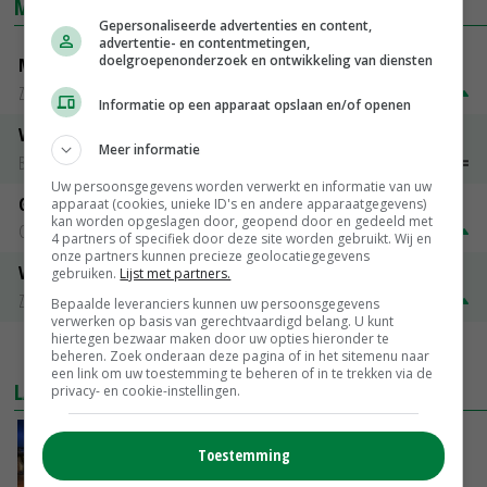
MARKTPRIJZEN
Gepersonaliseerde advertenties en content,
advertentie- en contentmetingen,
doelgroepenonderzoek en ontwikkeling van diensten
Magere melkpoeder
Zuivel NL
€ 269,00
€ 7,00
Informatie op een apparaat opslaan en/of openen
Vleeskuikens 2001-2600 gr
Meer informatie
Barneveld
€ 1,09
~
€ 1,11
Uw persoonsgegevens worden verwerkt en informatie van uw
Gerst
apparaat (cookies, unieke ID's en andere apparaatgegevens)
kan worden opgeslagen door, geopend door en gedeeld met
Groningen
€ 197,00
€ 2,00
4 partners of specifiek door deze site worden gebruikt. Wij en
onze partners kunnen precieze geolocatiegegevens
Volle melkpoeder
gebruiken.
Lijst met partners.
Zuivel NL
€ 345,00
€ 20,00
Bepaalde leveranciers kunnen uw persoonsgegevens
verwerken op basis van gerechtvaardigd belang. U kunt
hiertegen bezwaar maken door uw opties hieronder te
MEER MARKTPRIJZEN
beheren. Zoek onderaan deze pagina of in het sitemenu naar
een link om uw toestemming te beheren of in te trekken via de
LAATSTE NIEUWS
privacy- en cookie-instellingen.
Nettowinst Royal A-ware onder druk ondanks
Toestemming
hogere omzet
VANDAAG, 14:35