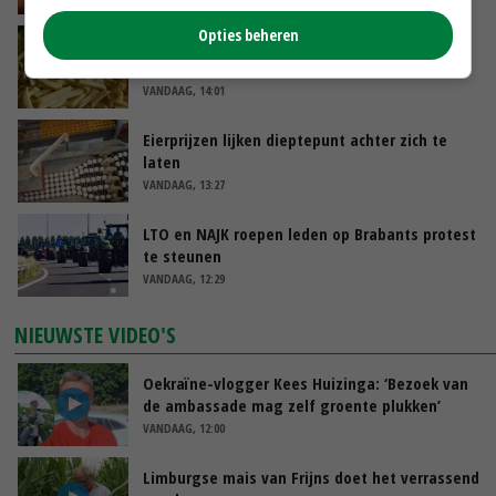
Opties beheren
Aandeel China in wereldwijde fritesexport
neemt verder toe
VANDAAG, 14:01
Eierprijzen lijken dieptepunt achter zich te
laten
VANDAAG, 13:27
LTO en NAJK roepen leden op Brabants protest
te steunen
VANDAAG, 12:29
NIEUWSTE VIDEO'S
Oekraïne-vlogger Kees Huizinga: ‘Bezoek van
de ambassade mag zelf groente plukken’
VANDAAG, 12:00
Limburgse mais van Frijns doet het verrassend