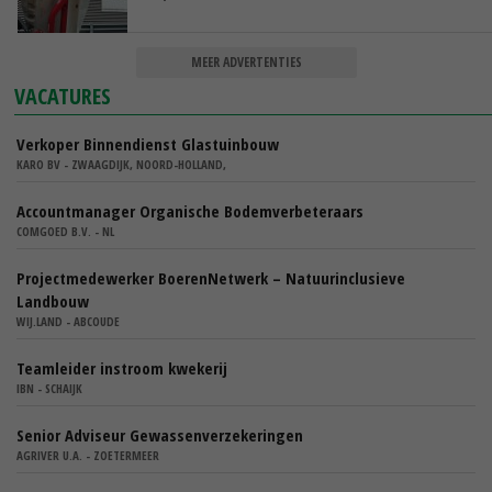
MEER ADVERTENTIES
VACATURES
Verkoper Binnendienst Glastuinbouw
KARO BV - ZWAAGDIJK, NOORD-HOLLAND,
Accountmanager Organische Bodemverbeteraars
COMGOED B.V. - NL
Projectmedewerker BoerenNetwerk – Natuurinclusieve
Landbouw
WIJ.LAND - ABCOUDE
Teamleider instroom kwekerij
IBN - SCHAIJK
Senior Adviseur Gewassenverzekeringen
AGRIVER U.A. - ZOETERMEER