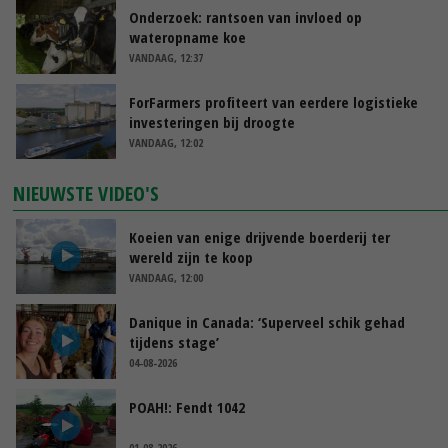
Onderzoek: rantsoen van invloed op
wateropname koe
VANDAAG, 12:37
ForFarmers profiteert van eerdere logistieke
investeringen bij droogte
VANDAAG, 12:02
NIEUWSTE VIDEO'S
Koeien van enige drijvende boerderij ter
wereld zijn te koop
VANDAAG, 12:00
Danique in Canada: ‘Superveel schik gehad
tijdens stage’
04-08-2026
POAH!: Fendt 1042
01-08-2026