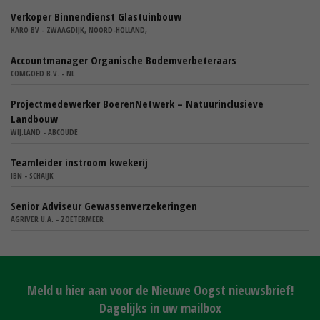
Verkoper Binnendienst Glastuinbouw
KARO BV - ZWAAGDIJK, NOORD-HOLLAND,
Accountmanager Organische Bodemverbeteraars
COMGOED B.V. - NL
Projectmedewerker BoerenNetwerk – Natuurinclusieve
Landbouw
WIJ.LAND - ABCOUDE
Teamleider instroom kwekerij
IBN - SCHAIJK
Senior Adviseur Gewassenverzekeringen
AGRIVER U.A. - ZOETERMEER
Meld u hier aan voor de Nieuwe Oogst nieuwsbrief!
Dagelijks in uw mailbox