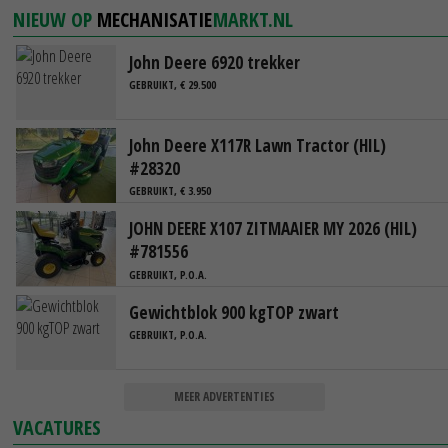
NIEUW OP
MECHANISATIE
MARKT.NL
John Deere 6920 trekker
GEBRUIKT, € 29.500
John Deere X117R Lawn Tractor (HIL)
#28320
GEBRUIKT, € 3.950
JOHN DEERE X107 ZITMAAIER MY 2026 (HIL)
#781556
GEBRUIKT, P.O.A.
Gewichtblok 900 kgTOP zwart
GEBRUIKT, P.O.A.
MEER ADVERTENTIES
VACATURES