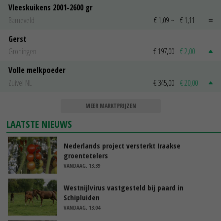
Vleeskuikens 2001-2600 gr
Barneveld
€ 1,09
~
€ 1,11
Gerst
Groningen
€ 197,00
€ 2,00
Volle melkpoeder
Zuivel NL
€ 345,00
€ 20,00
MEER MARKTPRIJZEN
LAATSTE NIEUWS
Nederlands project versterkt Iraakse
groentetelers
VANDAAG, 13:39
Westnijlvirus vastgesteld bij paard in
Schipluiden
VANDAAG, 13:04