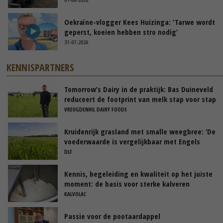
Oekraïne-vlogger Kees Huizinga: ‘Tarwe wordt
geperst, koeien hebben stro nodig’
31-07-2026
KENNISPARTNERS
Tomorrow’s Dairy in de praktijk: Bas Duineveld
reduceert de footprint van melk stap voor stap
VREUGDENHIL DAIRY FOODS
Kruidenrijk grasland met smalle weegbree: ‘De
voederwaarde is vergelijkbaar met Engels
raaigras’
DLF
Kennis, begeleiding en kwaliteit op het juiste
moment: de basis voor sterke kalveren
KALVOLAC
Passie voor de pootaardappel