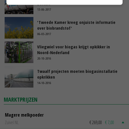
Borculo
13-06-2017
'Tweede Kamer kreeg onjuiste informatie
over biobrandstof'
06-03-2017
Vliegwiel voor biogas krijgt opkikker in
Noord-Nederland
20-10-2016
Twaalf projecten moeten biogasinstallatie
opkrikken
14-10-2016
MARKTPRIJZEN
Magere melkpoeder
Zuivel NL
€ 269,00
€ 7,00