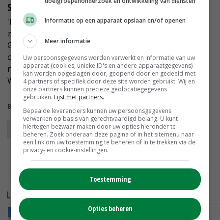
doelgroepenonderzoek en ontwikkeling van diensten
Stroomversnelling
Informatie op een apparaat opslaan en/of openen
'De provincie dreigde toen de regie over te nemen,
zoals ook is gebeurd in Overijssel bij Twence.
Meer informatie
Gemeente Oude IJsselstreek heeft ons daarna
overigens goed gefaciliteerd en geeft de steun die
Uw persoonsgegevens worden verwerkt en informatie van uw
apparaat (cookies, unieke ID's en andere apparaatgegevens)
nodig is. Het plan komt nu in een stroomversnelling.
kan worden opgeslagen door, geopend door en gedeeld met
We kunnen eindelijk echt aan de slag.'
4 partners of specifiek door deze site worden gebruikt. Wij en
onze partners kunnen precieze geolocatiegegevens
gebruiken.
Lijst met partners.
Bekijk meer over:
Bepaalde leveranciers kunnen uw persoonsgegevens
verwerken op basis van gerechtvaardigd belang. U kunt
hiertegen bezwaar maken door uw opties hieronder te
biogas
aardbeving
aardbevingsschade
beheren. Zoek onderaan deze pagina of in het sitemenu naar
een link om uw toestemming te beheren of in te trekken via de
privacy- en cookie-instellingen.
Toestemming
LEES OOK
Opties beheren
Een-op-een-leiding voor FrieslandCampina