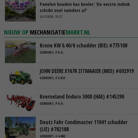
Panelen houden kas koeler: ‘De eerste indruk
schrikt veel tuinders af’
GISTEREN, 15:27
NIEUW OP
MECHANISATIE
MARKT.NL
Krone KW 6.40/6 schudder (BIE) #775108
GEBRUIKT, P.O.A.
JOHN DEERE X167R ZITMAAIER (MID) #692919
GEBRUIKT, € 5.833
Kverneland Enduro 3000 (HAE) #145290
GEBRUIKT, P.O.A.
Deutz Fahr Condimaster 11041 schudder
(LIE) #782188
GEBRUIKT, € 4.400