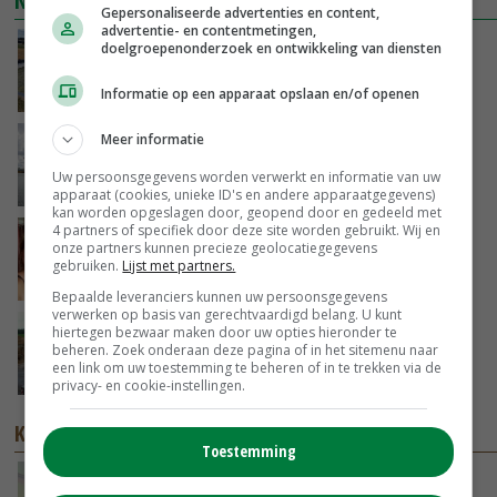
NIEUWSTE VIDEO'S
Gepersonaliseerde advertenties en content,
advertentie- en contentmetingen,
Droogte veroorzaakt steeds meer problemen:
doelgroepenonderzoek en ontwikkeling van diensten
‘Bassin afgelopen week al leeg’
Informatie op een apparaat opslaan en/of openen
VANDAAG, 14:06
Meer informatie
Koeien van enige drijvende boerderij ter
wereld zijn te koop
Uw persoonsgegevens worden verwerkt en informatie van uw
VANDAAG, 12:00
apparaat (cookies, unieke ID's en andere apparaatgegevens)
kan worden opgeslagen door, geopend door en gedeeld met
4 partners of specifiek door deze site worden gebruikt. Wij en
Danique in Canada: ‘Superveel schik gehad
onze partners kunnen precieze geolocatiegegevens
tijdens stage’
gebruiken.
Lijst met partners.
04-08-2026
Bepaalde leveranciers kunnen uw persoonsgegevens
verwerken op basis van gerechtvaardigd belang. U kunt
POAH!: Fendt 1042
hiertegen bezwaar maken door uw opties hieronder te
beheren. Zoek onderaan deze pagina of in het sitemenu naar
een link om uw toestemming te beheren of in te trekken via de
01-08-2026
privacy- en cookie-instellingen.
KENNISPARTNERS
Toestemming
Totaal verschillende experimenteerlocaties