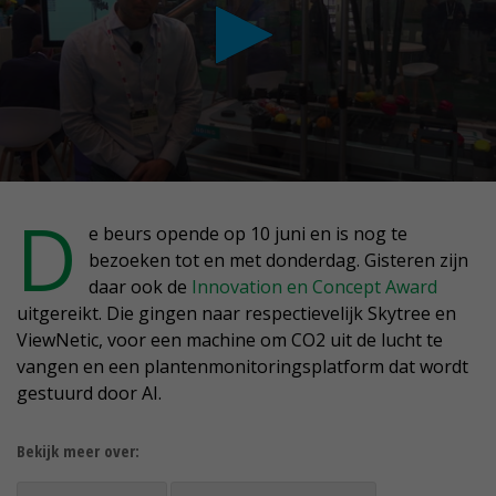
conds
D
e beurs opende op 10 juni en is nog te
bezoeken tot en met donderdag. Gisteren zijn
nutes,
daar ook de
Innovation en Concept Award
conds
uitgereikt. Die gingen naar respectievelijk Skytree en
ViewNetic, voor een machine om CO2 uit de lucht te
vangen en een plantenmonitoringsplatform dat wordt
gestuurd door AI.
Bekijk meer over: