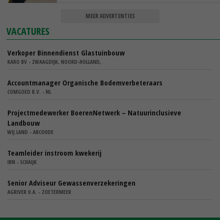
MEER ADVERTENTIES
VACATURES
Verkoper Binnendienst Glastuinbouw
KARO BV - ZWAAGDIJK, NOORD-HOLLAND,
Accountmanager Organische Bodemverbeteraars
COMGOED B.V. - NL
Projectmedewerker BoerenNetwerk – Natuurinclusieve
Landbouw
WIJ.LAND - ABCOUDE
Teamleider instroom kwekerij
IBN - SCHAIJK
Senior Adviseur Gewassenverzekeringen
AGRIVER U.A. - ZOETERMEER