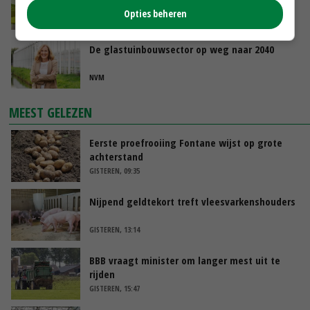
leren van elkaar via Nationaal Platform
Opties beheren
NETWERK PLATTELAND
De glastuinbouwsector op weg naar 2040
NVM
MEEST GELEZEN
Eerste proefrooiing Fontane wijst op grote
achterstand
GISTEREN, 09:35
Nijpend geldtekort treft vleesvarkenshouders
GISTEREN, 13:14
BBB vraagt minister om langer mest uit te
rijden
GISTEREN, 15:47