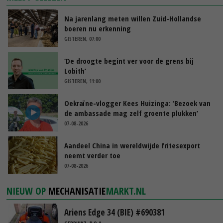
Na jarenlang meten willen Zuid-Hollandse
boeren nu erkenning
GISTEREN, 07:00
‘De droogte begint ver voor de grens bij
Lobith’
GISTEREN, 11:00
Oekraïne-vlogger Kees Huizinga: ‘Bezoek van
de ambassade mag zelf groente plukken’
07-08-2026
Aandeel China in wereldwijde fritesexport
neemt verder toe
07-08-2026
NIEUW OP
MECHANISATIE
MARKT.NL
Ariens Edge 34 (BIE) #690381