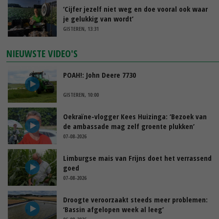
‘Cijfer jezelf niet weg en doe vooral ook waar
je gelukkig van wordt’
GISTEREN, 13:31
NIEUWSTE VIDEO'S
POAH!: John Deere 7730
GISTEREN, 10:00
Oekraïne-vlogger Kees Huizinga: ‘Bezoek van
de ambassade mag zelf groente plukken’
07-08-2026
Limburgse mais van Frijns doet het verrassend
goed
07-08-2026
Droogte veroorzaakt steeds meer problemen:
‘Bassin afgelopen week al leeg’