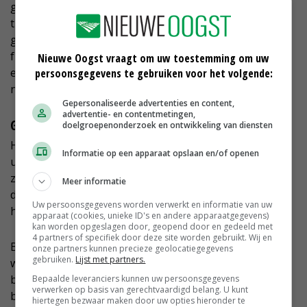
gecombineerde inzet loont. 'We hebben de afgelopen
tien jaar veel ervaring opgedaan in de bestrijding van
grote waternavel en daaruit blijkt dat alleen een
frequente en systematische aanpak werkt. Het was
Nieuwe Oogst vraagt om uw toestemming om uw
eerst verschrikkelijk, maar op veel plekken zie je nu al
persoonsgegevens te gebruiken voor het volgende:
niets meer.'
Gepersonaliseerde advertenties en content,
advertentie- en contentmetingen,
Geheim
doelgroepenonderzoek en ontwikkeling van diensten
Het geheim is volgens de ecoloog dat je de waterplant
Informatie op een apparaat opslaan en/of openen
uitput. 'Alleen zo kun je het probleem elimineren. Alles
zoveel mogelijk in één keer weghalen en daarna
Meer informatie
doorgaan door ook de laatste plantjes handmatig uit
Uw persoonsgegevens worden verwerkt en informatie van uw
het water te vissen.'
apparaat (cookies, unieke ID's en andere apparaatgegevens)
kan worden opgeslagen door, geopend door en gedeeld met
4 partners of specifiek door deze site worden gebruikt. Wij en
Bij dat laatste is ook een taak voor de bewoners
onze partners kunnen precieze geolocatiegegevens
gebruiken.
Lijst met partners.
weggelegd, vindt Van Schaik. Volgens haar is het
belangrijk dat de aanliggende grondgebruikers en
Bepaalde leveranciers kunnen uw persoonsgegevens
verwerken op basis van gerechtvaardigd belang. U kunt
bewoners langs de watergangen hun verantwoording
hiertegen bezwaar maken door uw opties hieronder te