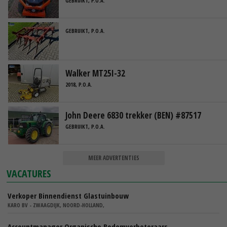
GEBRUIKT, P.O.A.
GEBRUIKT, P.O.A.
Walker MT25I-32
2018, P.O.A.
John Deere 6830 trekker (BEN) #87517
GEBRUIKT, P.O.A.
MEER ADVERTENTIES
VACATURES
Verkoper Binnendienst Glastuinbouw
KARO BV - ZWAAGDIJK, NOORD-HOLLAND,
Accountmanager Organische Bodemverbeteraars