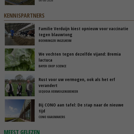
06-08-2026
KENNISPARTNERS
Familie Verduijn kiest opnieuw voor vaccinatie
tegen blauwtong
BOEHRINGER INGELHEIM
We vechten tegen dezelfde vijand: Bremia
lactuca
BAYER CROP SCIENCE
Rust voor uw vermogen, ook als het erf
verandert
SEQUOIA VERMOGENSBEHEER
Bij CONO aan tafel: De stap naar de nieuwe
tijd
CONO KAASMAKERS
MEEST GELEZEN