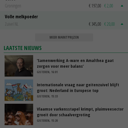
Groningen
€ 197,00
€ 2,00
Volle melkpoeder
Zuivel NL
€ 345,00
€ 20,00
MEER MARKTPRIJZEN
LAATSTE NIEUWS
‘Samenwerking A-ware en Amalthea gaat
zorgen voor meer balans’
GISTEREN, 16:01
Internationale vraag naar geitenzuivel blijft
groot: Nederland in Europese top
GISTEREN, 15:33
Vlaamse varkensstapel krimpt, pluimveesector
groeit door schaalvergroting
GISTEREN, 15:20