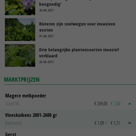
hoognodig'
30-08-2017
Rivieren zijn snelwegen voor invasieve
exoten
01-08-2017
Drie belangrijke plantensoorten invasief
verklaard
26-06-2017
MARKTPRIJZEN
Magere melkpoeder
Zuivel NL
€ 269,00
€ 7,00
Vleeskuikens 2001-2600 gr
Barneveld
€ 1,09
~
€ 1,11
Gerst