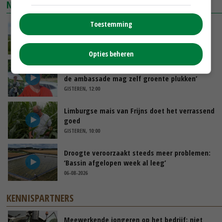
NIEUWSTE VIDEO'S
Toestemming
POAH!: John Deere 7730
VANDAAG, 10:00
Opties beheren
Oekraïne-vlogger Kees Huizinga: ‘Bezoek van
de ambassade mag zelf groente plukken’
GISTEREN, 12:00
Limburgse mais van Frijns doet het verrassend
goed
GISTEREN, 10:00
Droogte veroorzaakt steeds meer problemen:
‘Bassin afgelopen week al leeg’
06-08-2026
KENNISPARTNERS
Meewerkende jongeren op het bedrijf: niet