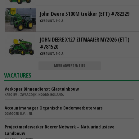
John Deere 5100M trekker (ETT) #782329
GEBRUIKT, P.O.A.
JOHN DEERE X127 ZITMAAIER MY2026 (ETT)
#781520
GEBRUIKT, P.O.A.
MEER ADVERTENTIES
VACATURES
Verkoper Binnendienst Glastuinbouw
KARO BV - ZWAAGDIJK, NOORD-HOLLAND,
Accountmanager Organische Bodemverbeteraars
COMGOED B.V. - NL
Projectmedewerker BoerenNetwerk – Natuurinclusieve
Landbouw
WIJ.LAND - ABCOUDE