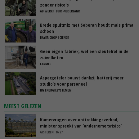
zonder risico's
AB WERKT ZUID-NEDERLAND
Brede spuitmix met Soberan houdt mais prima
schoon
BAYER CROP SCIENCE
Geen eigen fabriek, wel een sleutelrol in de
zuivelketen
FARMEL
Aspergeteler bouwt dankzij batterij meer
studio’s voor personeel
HG ENERGIESYSTEMEN
MEEST GELEZEN
Kamervragen over onttrekkingsverbod,
minister spreekt van ‘ondernemersrisico’
GISTEREN, 16:27