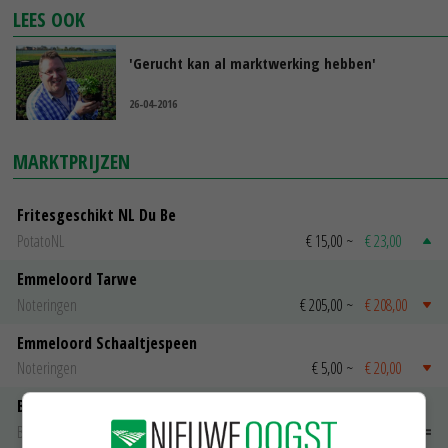
LEES OOK
'Gerucht kan al marktwerking hebben'
26-04-2016
MARKTPRIJZEN
Fritesgeschikt NL Du Be
PotatoNL
€ 15,00
~
€ 23,00
Emmeloord Tarwe
Noteringen
€ 205,00
~
€ 208,00
Emmeloord Schaaltjespeen
Noteringen
€ 5,00
~
€ 20,00
Bintje A 28/35
Bintje Info
€ 48,00
~
€ 52,00