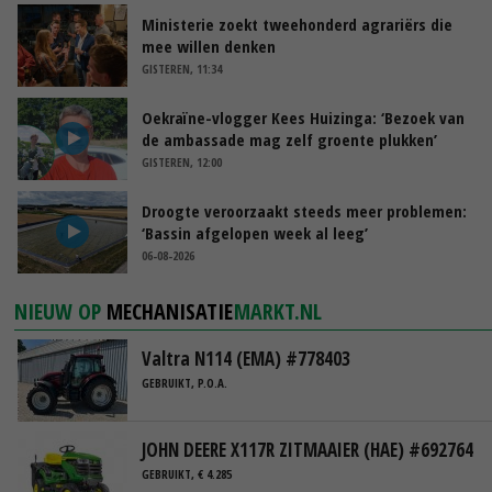
Ministerie zoekt tweehonderd agrariërs die
mee willen denken
GISTEREN, 11:34
Oekraïne-vlogger Kees Huizinga: ‘Bezoek van
de ambassade mag zelf groente plukken’
GISTEREN, 12:00
Droogte veroorzaakt steeds meer problemen:
‘Bassin afgelopen week al leeg’
06-08-2026
NIEUW OP
MECHANISATIE
MARKT.NL
Valtra N114 (EMA) #778403
GEBRUIKT, P.O.A.
JOHN DEERE X117R ZITMAAIER (HAE) #692764
GEBRUIKT, € 4.285