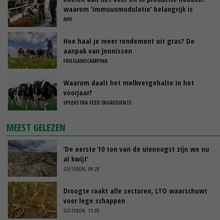
waarom ‘immuunmodulatie’ belangrijk is
tijdens de transitieperiode
AHV
Hoe haal je meer rendement uit gras? De
aanpak van Jennissen
FRIESLANDCAMPINA
Waarom daalt het melkvetgehalte in het
voorjaar?
SPEERSTRA FEED INGREDIENTS
MEEST GELEZEN
‘De eerste 10 ton van de uienoogst zijn we nu
al kwijt’
GISTEREN, 09:28
Droogte raakt alle sectoren, LTO waarschuwt
voor lege schappen
GISTEREN, 11:05