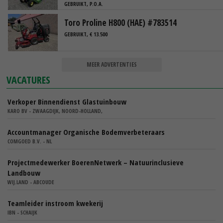
GEBRUIKT, P.O.A.
Toro Proline H800 (HAE) #783514
GEBRUIKT, € 13.500
MEER ADVERTENTIES
VACATURES
Verkoper Binnendienst Glastuinbouw
KARO BV - ZWAAGDIJK, NOORD-HOLLAND,
Accountmanager Organische Bodemverbeteraars
COMGOED B.V. - NL
Projectmedewerker BoerenNetwerk – Natuurinclusieve
Landbouw
WIJ.LAND - ABCOUDE
Teamleider instroom kwekerij
IBN - SCHAIJK