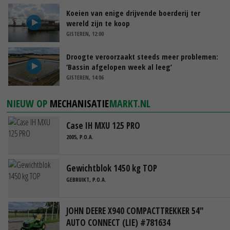
Koeien van enige drijvende boerderij ter
wereld zijn te koop
GISTEREN, 12:00
Droogte veroorzaakt steeds meer problemen:
‘Bassin afgelopen week al leeg’
GISTEREN, 14:06
NIEUW OP
MECHANISATIE
MARKT.NL
Case IH MXU 125 PRO
2005, P.O.A.
Gewichtblok 1450 kg TOP
GEBRUIKT, P.O.A.
JOHN DEERE X940 COMPACTTREKKER 54"
AUTO CONNECT (LIE) #781634