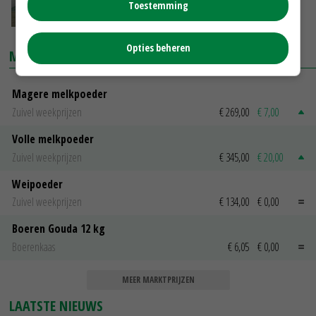
af
Toestemming
20-11-2017
Opties beheren
MARKTPRIJZEN
Magere melkpoeder
Zuivel weekprijzen
€ 269,00
€ 7,00
Volle melkpoeder
Zuivel weekprijzen
€ 345,00
€ 20,00
Weipoeder
Zuivel weekprijzen
€ 134,00
€ 0,00
Boeren Gouda 12 kg
Boerenkaas
€ 6,05
€ 0,00
MEER MARKTPRIJZEN
LAATSTE NIEUWS