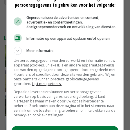
persoonsgegevens te gebruiken voor het volgende:
Gepersonaliseerde advertenties en content,
advertentie- en contentmetingen,
doelgroepenonderzoek en ontwikkeling van diensten
LEES OOK
Informatie op een apparaat opslaan en/of openen
Meer zetmeel in mais met groen fosfaat
Meer informatie
Uw persoonsgegevens worden verwerkt en informatie van uw
12-01-2018
apparaat (cookies, unieke ID's en andere apparaatgegevens)
kan worden opgeslagen door, geopend door en gedeeld met
4 partners of specifiek door deze site worden gebruikt. Wij en
Pleidooi voor niet-kerende grondbewerking
onze partners kunnen precieze geolocatiegegevens
gebruiken.
Lijst met partners.
11-01-2018
Bepaalde leveranciers kunnen uw persoonsgegevens
verwerken op basis van gerechtvaardigd belang. U kunt
WUR heeft optimale groenbemester nog
hiertegen bezwaar maken door uw opties hieronder te
niet gevonden
beheren. Zoek onderaan deze pagina of in het sitemenu naar
een link om uw toestemming te beheren of in te trekken via de
11-01-2018
privacy- en cookie-instellingen.
Melkveehouder dekt gigakuil in zijn eentje