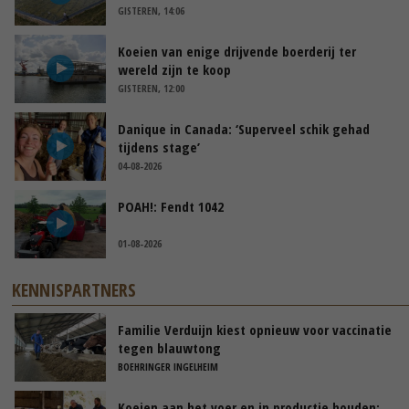
GISTEREN, 14:06
Koeien van enige drijvende boerderij ter
wereld zijn te koop
GISTEREN, 12:00
Danique in Canada: ‘Superveel schik gehad
tijdens stage’
04-08-2026
POAH!: Fendt 1042
01-08-2026
KENNISPARTNERS
Familie Verduijn kiest opnieuw voor vaccinatie
tegen blauwtong
BOEHRINGER INGELHEIM
Koeien aan het voer en in productie houden: