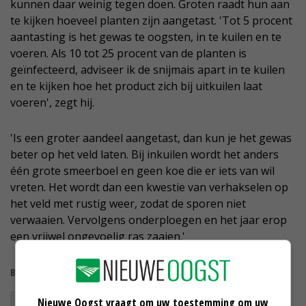
kunnen daar weinig tegen doen. Groten raadt hun aan
te kijken hoeveel planten zijn aangetast. 'Tot 5 procent
aantasting is het gewas te oogsten, in te kuilen en te
voeren. Als 10 tot 25 procent van de planten is
geïnfecteerd, adviseer ik de snijmais apart in te kuilen
en te kijken hoe het product zich bij uitkuilen laat
voeren', zegt hij.
'Is een groter aandeel aangetast, dan kun je het gewas
beter op het veld laten. Bij inkuilen wordt het anders
één grote smeerboel en geen koe die er iets van wil
vreten. Het wordt dan een kwestie van verhakselen op
het veld met rustig weer, zodat de sporen niet
verwaaien. Vervolgens onderploegen en het jaar erop
een vrijwel ongevoelig ras zaaien.'
Bekijk meer over:
Nieuwe Oogst vraagt om uw toestemming om uw
mais
maisoogst