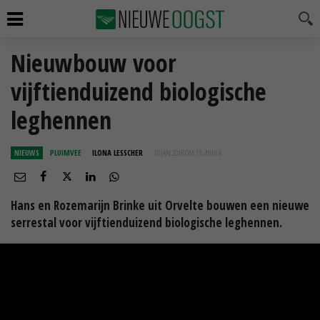
Nieuwbouw voor
vijftienduizend biologische
leghennen
NIEUWS
PLUIMVEE
ILONA LESSCHER
10 JAN 2018 OM 13:20
UUR
Hans en Rozemarijn Brinke uit Orvelte bouwen een nieuwe
serrestal voor vijftienduizend biologische leghennen.