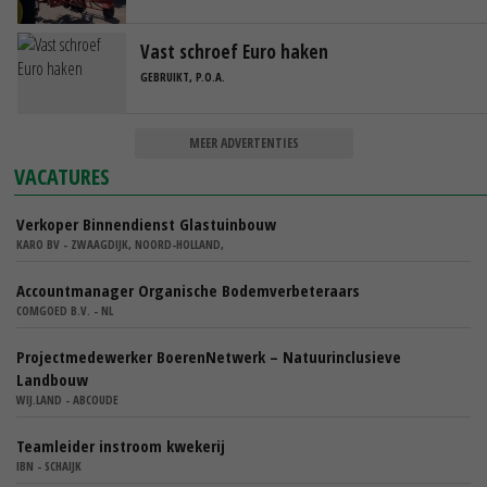
Vast schroef Euro haken
GEBRUIKT, P.O.A.
MEER ADVERTENTIES
VACATURES
Verkoper Binnendienst Glastuinbouw
KARO BV - ZWAAGDIJK, NOORD-HOLLAND,
Accountmanager Organische Bodemverbeteraars
COMGOED B.V. - NL
Projectmedewerker BoerenNetwerk – Natuurinclusieve
Landbouw
WIJ.LAND - ABCOUDE
Teamleider instroom kwekerij
IBN - SCHAIJK