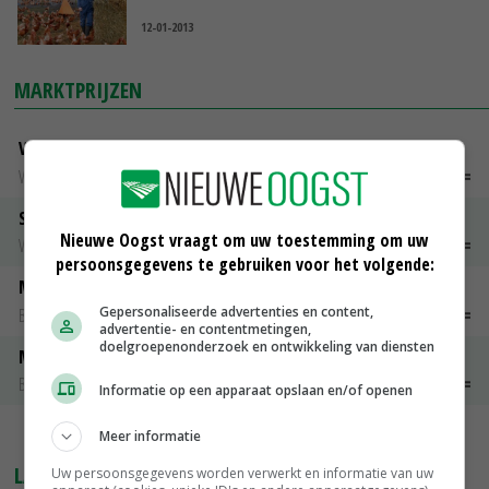
12-01-2013
MARKTPRIJZEN
Vleeskuikens Barneveld tot 2000 gr
Weekcijfers
€ 1,09
~
€ 1,11
Slachtkippen Barneveld Moederdieren (> 3,5 kg)
Nieuwe Oogst vraagt om uw toestemming om uw
Weekcijfers
€ 0,85
€ 0,00
persoonsgegevens te gebruiken voor het volgende:
Maat 48
Gepersonaliseerde advertenties en content,
Barneveld kooieieren
€ 7,15
€ 0,00
advertentie- en contentmetingen,
doelgroepenonderzoek en ontwikkeling van diensten
Maat 54
Barneveld kooieieren
€ 9,10
€ 0,00
Informatie op een apparaat opslaan en/of openen
MEER MARKTPRIJZEN
Meer informatie
LAATSTE NIEUWS
Uw persoonsgegevens worden verwerkt en informatie van uw