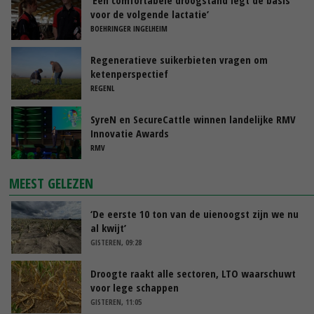
‘Een comfortabele droogstand legt de basis
voor de volgende lactatie’
BOEHRINGER INGELHEIM
Regeneratieve suikerbieten vragen om
ketenperspectief
REGENL
SyreN en SecureCattle winnen landelijke RMV
Innovatie Awards
RMV
MEEST GELEZEN
‘De eerste 10 ton van de uienoogst zijn we nu
al kwijt’
GISTEREN, 09:28
Droogte raakt alle sectoren, LTO waarschuwt
voor lege schappen
GISTEREN, 11:05