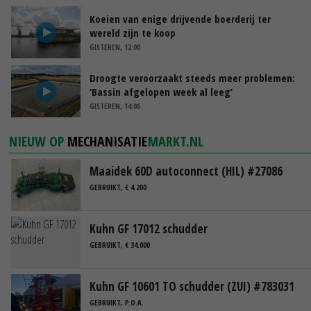
Koeien van enige drijvende boerderij ter
wereld zijn te koop
GISTEREN, 12:00
Droogte veroorzaakt steeds meer problemen:
‘Bassin afgelopen week al leeg’
GISTEREN, 14:06
NIEUW OP
MECHANISATIE
MARKT.NL
Maaidek 60D autoconnect (HIL) #27086
GEBRUIKT, € 4.200
Kuhn GF 17012 schudder
GEBRUIKT, € 34.000
Kuhn GF 10601 TO schudder (ZUI) #783031
GEBRUIKT, P.O.A.