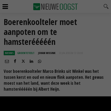
Boerenkoolteler moet
aanpoten om te
hamsterééééén
NIEUWS
GROENTETEELT
JOHAN WISSINK
03 JAN 2018 OM 13:12
UUR
Voor boerenkoolteler Marco Brinks uit Winkel was het
tussen kerst en oud en nieuw flink aanpoten. Het gewas
moest van het land, want deze week is het
hamsterééééén bij Albert Heijn.