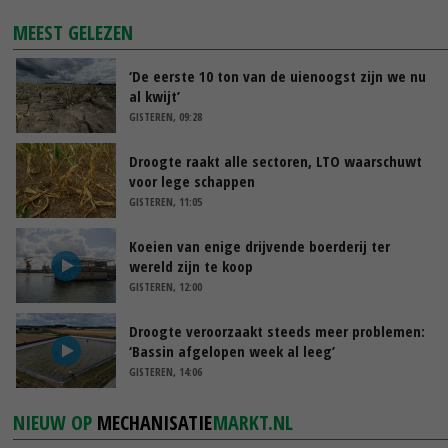
MEEST GELEZEN
‘De eerste 10 ton van de uienoogst zijn we nu
al kwijt’
GISTEREN, 09:28
Droogte raakt alle sectoren, LTO waarschuwt
voor lege schappen
GISTEREN, 11:05
Koeien van enige drijvende boerderij ter
wereld zijn te koop
GISTEREN, 12:00
Droogte veroorzaakt steeds meer problemen:
‘Bassin afgelopen week al leeg’
GISTEREN, 14:06
NIEUW OP
MECHANISATIE
MARKT.NL