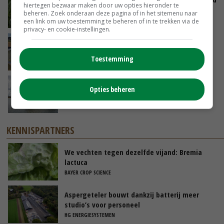
hiertegen bezwaar maken door uw opties hieronder te
goed
beheren. Zoek onderaan deze pagina of in het sitemenu naar
VANDAAG, 10:00
een link om uw toestemming te beheren of in te trekken via de
privacy- en cookie-instellingen.
Droogte veroorzaakt steeds meer problemen:
‘Bassin afgelopen week al leeg’
Toestemming
GISTEREN, 14:06
Koeien van enige drijvende boerderij ter
Opties beheren
wereld zijn te koop
GISTEREN, 12:00
KENNISPARTNERS
We vechten tegen dezelfde vijand: Bremia
lactuca
BAYER CROP SCIENCE
Aspergeteler bouwt dankzij batterij meer
studio’s voor personeel
HG ENERGIESYSTEMEN