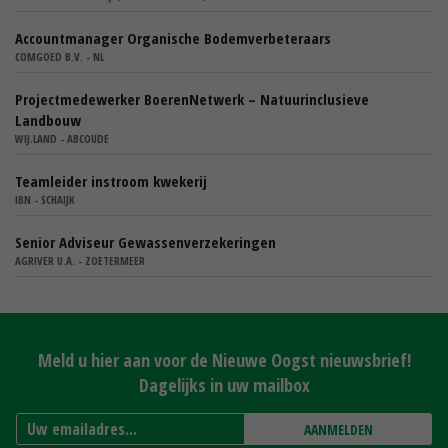
Accountmanager Organische Bodemverbeteraars
COMGOED B.V. - NL
Projectmedewerker BoerenNetwerk – Natuurinclusieve
Landbouw
WIJ.LAND - ABCOUDE
Teamleider instroom kwekerij
IBN - SCHAIJK
Senior Adviseur Gewassenverzekeringen
AGRIVER U.A. - ZOETERMEER
Meld u hier aan voor de Nieuwe Oogst nieuwsbrief!
Dagelijks in uw mailbox
AANMELDEN