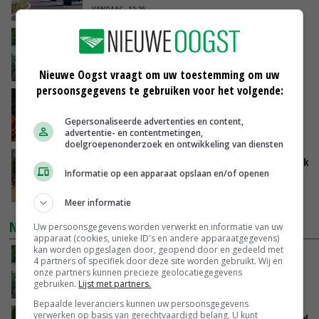
VANDAAG, 12:29
Oekraïne-vlogger Kees Huizinga: ‘Bezoek van
de ambassade mag zelf groente plukken’
VANDAAG, 12:00
Nieuwe Oogst vraagt om uw toestemming om uw
persoonsgegevens te gebruiken voor het volgende:
Ministerie zoekt tweehonderd agrariërs die
mee willen denken
Gepersonaliseerde advertenties en content,
VANDAAG, 11:34
advertentie- en contentmetingen,
doelgroepenonderzoek en ontwikkeling van diensten
Droogte zet Britse melkveehouderij onder druk
Informatie op een apparaat opslaan en/of openen
VANDAAG, 11:04
Meer informatie
NIEUWSTE VIDEO'S
Uw persoonsgegevens worden verwerkt en informatie van uw
apparaat (cookies, unieke ID's en andere apparaatgegevens)
kan worden opgeslagen door, geopend door en gedeeld met
Oekraïne-vlogger Kees Huizinga: ‘Bezoek van
4 partners of specifiek door deze site worden gebruikt. Wij en
de ambassade mag zelf groente plukken’
onze partners kunnen precieze geolocatiegegevens
gebruiken.
Lijst met partners.
VANDAAG, 12:00
Bepaalde leveranciers kunnen uw persoonsgegevens
verwerken op basis van gerechtvaardigd belang. U kunt
Limburgse mais van Frijns doet het verrassend