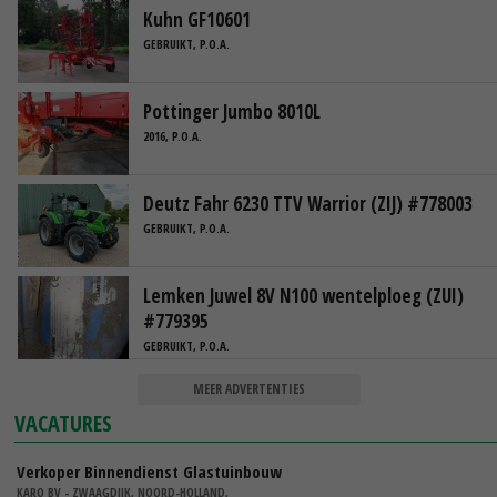
Kuhn GF10601
GEBRUIKT, P.O.A.
Pottinger Jumbo 8010L
2016, P.O.A.
Deutz Fahr 6230 TTV Warrior (ZIJ) #778003
GEBRUIKT, P.O.A.
Lemken Juwel 8V N100 wentelploeg (ZUI)
#779395
GEBRUIKT, P.O.A.
MEER ADVERTENTIES
VACATURES
Verkoper Binnendienst Glastuinbouw
KARO BV - ZWAAGDIJK, NOORD-HOLLAND,