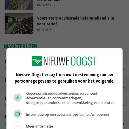
07-12-2017
Voorzitters adviesraden FloraHolland zijn
voor tarief
04-12-2017
MARKTPRIJZEN
Fritesgeschikt NL Du Be
PotatoNL
€ 22,50
~
€ 27,50
Nieuwe Oogst vraagt om uw toestemming om uw
Emmeloord Tarwe
persoonsgegevens te gebruiken voor het volgende:
Noteringen
€ 205,00
~
€ 208,00
Gepersonaliseerde advertenties en content,
Emmeloord Schaaltjespeen
advertentie- en contentmetingen,
doelgroepenonderzoek en ontwikkeling van diensten
Noteringen
€ 5,00
~
€ 20,00
Informatie op een apparaat opslaan en/of openen
Bintje A 28/35
Bintje Info
€ 48,00
~
€ 52,00
Meer informatie