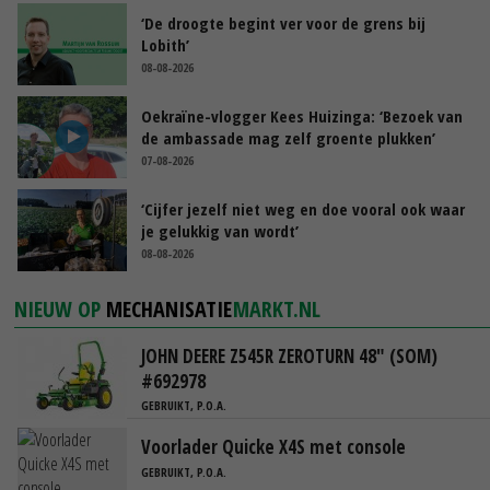
‘De droogte begint ver voor de grens bij
Lobith’
08-08-2026
Oekraïne-vlogger Kees Huizinga: ‘Bezoek van
de ambassade mag zelf groente plukken’
07-08-2026
‘Cijfer jezelf niet weg en doe vooral ook waar
je gelukkig van wordt’
08-08-2026
NIEUW OP
MECHANISATIE
MARKT.NL
JOHN DEERE Z545R ZEROTURN 48" (SOM)
#692978
GEBRUIKT, P.O.A.
Voorlader Quicke X4S met console
GEBRUIKT, P.O.A.