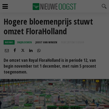
Hogere bloemenprijs stuwt
omzet FloraHolland
NIEUWS
SNIJBLOEMEN
JOOST VAN WINSEN
19 DEC 2017 OM 11:01
UUR
De omzet van Royal FloraHolland is in periode 12, van
begin november tot 1 december, met ruim 5 procent
toegenomen.