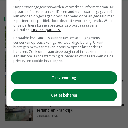
Uw persoonsgegevens worden verwerkt en informatie van uw
MEER MARKTPRIJZEN
apparaat (cookies, unieke ID's en andere apparaatgegevens)
kan worden opgeslagen door, geopend door en gedeeld met
LAATSTE NIEUWS
4 partners of specifiek door deze site worden gebruikt. Wij en
onze partners kunnen precieze geolocatiegegevens
gebruiken.
Lijst met partners.
NAK verlaagt iets minder pootgoed dan vorig
jaar
Bepaalde leveranciers kunnen uw persoonsgegevens
verwerken op basis van gerechtvaardigd belang. U kunt
VANDAAG, 14:56
hiertegen bezwaar maken door uw opties hieronder te
beheren. Zoek onderaan deze pagina of in het sitemenu naar
Schaalvergroting zet door in Nederlandse
een link om uw toestemming te beheren of in te trekken via de
privacy- en cookie-instellingen.
komkommerteelt
VANDAAG, 14:30
Toestemming
Zeer lage Rijnaanvoer komt bovenop droogste
juli ooit
VANDAAG, 13:55
Opties beheren
Brittany Ferries stopt met veetransport tussen
Ierland en Frankrijk
VANDAAG, 13:46