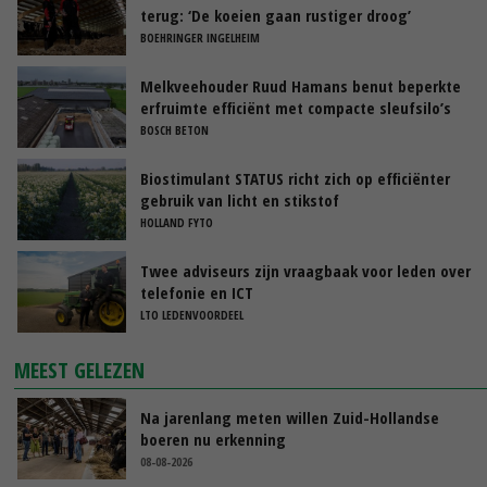
terug: ‘De koeien gaan rustiger droog’
BOEHRINGER INGELHEIM
Melkveehouder Ruud Hamans benut beperkte
erfruimte efficiënt met compacte sleufsilo’s
BOSCH BETON
Biostimulant STATUS richt zich op efficiënter
gebruik van licht en stikstof
HOLLAND FYTO
Twee adviseurs zijn vraagbaak voor leden over
telefonie en ICT
LTO LEDENVOORDEEL
MEEST GELEZEN
Na jarenlang meten willen Zuid-Hollandse
boeren nu erkenning
08-08-2026