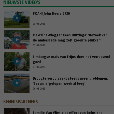
NIEUWSTE VIDEO'S
POAH! John Deere 7730
08-08-2026
Oekraïne-vlogger Kees Huizinga: ‘Bezoek van
de ambassade mag zelf groente plukken’
07-08-2026
Limburgse mais van Frijns doet het verrassend
goed
07-08-2026
Droogte veroorzaakt steeds meer problemen:
‘Bassin afgelopen week al leeg’
06-08-2026
KENNISPARTNERS
Familie Van Vliet ziet effect van bolus snel