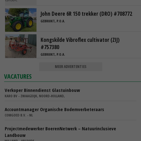
John Deere 6R 150 trekker (DRO) #708772
GEBRUIKT, P.O.A.
Kongskilde Vibroflex cultivator (ZIJ)
#757380
GEBRUIKT, P.O.A.
MEER ADVERTENTIES
VACATURES
Verkoper Binnendienst Glastuinbouw
KARO BV - ZWAAGDIJK, NOORD-HOLLAND,
Accountmanager Organische Bodemverbeteraars
COMGOED B.V. - NL
Projectmedewerker BoerenNetwerk – Natuurinclusieve
Landbouw
WIJ.LAND - ABCOUDE