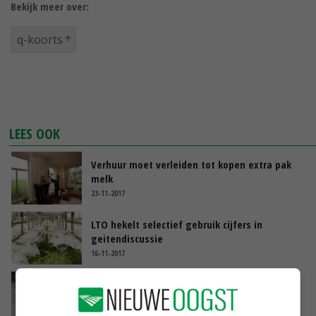
Bekijk meer over:
q-koorts
LEES OOK
Verhuur moet verleiden tot kopen extra pak
melk
23-11-2017
LTO hekelt selectief gebruik cijfers in
geitendiscussie
16-11-2017
Kabinet 'betreurt' angst voor nieuwe Q-
koorts-epidemie
17-07-2017