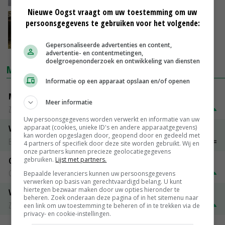
Nieuwe Oogst vraagt om uw toestemming om uw
Q-koortspatiënten krijgen compensatie
persoonsgegevens te gebruiken voor het volgende:
kabinet
14-07-2017
Gepersonaliseerde advertenties en content,
advertentie- en contentmetingen,
doelgroepenonderzoek en ontwikkeling van diensten
MARKTPRIJZEN
Informatie op een apparaat opslaan en/of openen
Magere melkpoeder
Meer informatie
Zuivel NL
€ 269,00
€ 7,00
Uw persoonsgegevens worden verwerkt en informatie van uw
apparaat (cookies, unieke ID's en andere apparaatgegevens)
Vleeskuikens 2001-2600 gr
kan worden opgeslagen door, geopend door en gedeeld met
Barneveld
€ 1,09
~
€ 1,11
4 partners of specifiek door deze site worden gebruikt. Wij en
onze partners kunnen precieze geolocatiegegevens
gebruiken.
Lijst met partners.
Gerst
Groningen
€ 197,00
€ 2,00
Bepaalde leveranciers kunnen uw persoonsgegevens
verwerken op basis van gerechtvaardigd belang. U kunt
hiertegen bezwaar maken door uw opties hieronder te
Volle melkpoeder
beheren. Zoek onderaan deze pagina of in het sitemenu naar
Zuivel NL
€ 345,00
€ 20,00
een link om uw toestemming te beheren of in te trekken via de
privacy- en cookie-instellingen.