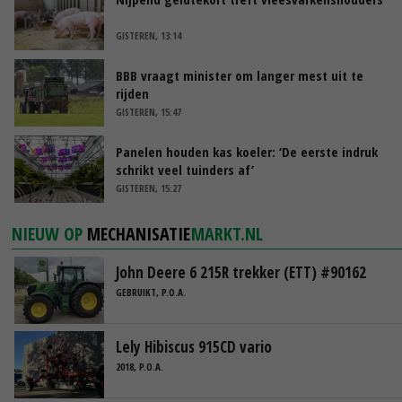
GISTEREN, 13:14
BBB vraagt minister om langer mest uit te
rijden
GISTEREN, 15:47
Panelen houden kas koeler: ‘De eerste indruk
schrikt veel tuinders af’
GISTEREN, 15:27
NIEUW OP
MECHANISATIE
MARKT.NL
John Deere 6 215R trekker (ETT) #90162
GEBRUIKT, P.O.A.
Lely Hibiscus 915CD vario
2018, P.O.A.