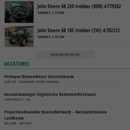
John Deere 6R 230 trekker (BEN) #779282
GEBRUIKT, € 174.500
John Deere 6R 185 trekker (ZUI) #782221
GEBRUIKT, € 161.500
MEER ADVERTENTIES
VACATURES
Verkoper Binnendienst Glastuinbouw
KARO BV - ZWAAGDIJK, NOORD-HOLLAND,
Accountmanager Organische Bodemverbeteraars
COMGOED B.V. - NL
Projectmedewerker BoerenNetwerk – Natuurinclusieve
Landbouw
WIJ.LAND - ABCOUDE