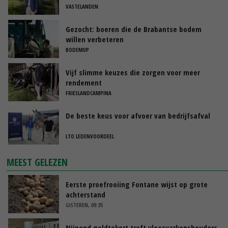
VASTELANDEN
Gezocht: boeren die de Brabantse bodem
willen verbeteren
BODEMUP
Vijf slimme keuzes die zorgen voor meer
rendement
FRIESLANDCAMPINA
De beste keus voor afvoer van bedrijfsafval
LTO LEDENVOORDEEL
MEEST GELEZEN
Eerste proefrooiing Fontane wijst op grote
achterstand
GISTEREN, 09:35
Nijpend geldtekort treft vleesvarkenshouders