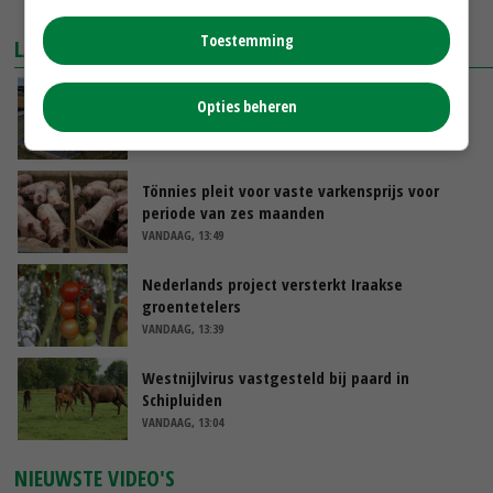
MEER MARKTPRIJZEN
Toestemming
LAATSTE NIEUWS
Droogt veroorzaakt steeds meer problemen:
Opties beheren
‘Bassin afgelopen week al leeg’
VANDAAG, 14:06
Tönnies pleit voor vaste varkensprijs voor
periode van zes maanden
VANDAAG, 13:49
Nederlands project versterkt Iraakse
groentetelers
VANDAAG, 13:39
Westnijlvirus vastgesteld bij paard in
Schipluiden
VANDAAG, 13:04
NIEUWSTE VIDEO'S