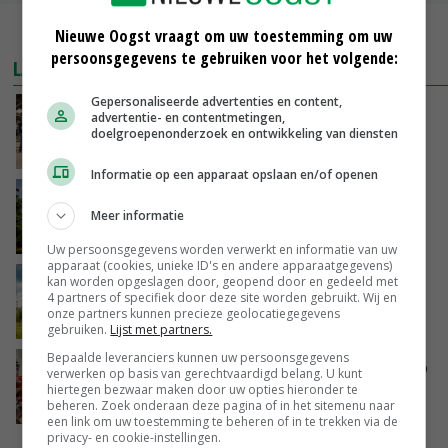
MEER MARKTPRIJZEN
Nieuwe Oogst vraagt om uw toestemming om uw
persoonsgegevens te gebruiken voor het volgende:
LAATSTE NIEUWS
Gepersonaliseerde advertenties en content,
Na jarenlang meten willen Zuid-Hollandse
advertentie- en contentmetingen,
boeren nu erkenning
doelgroepenonderzoek en ontwikkeling van diensten
VANDAAG, 07:00
Informatie op een apparaat opslaan en/of openen
Kamervragen over onttrekkingsverbod,
minister spreekt van ‘ondernemersrisico’
Meer informatie
GISTEREN, 16:27
Uw persoonsgegevens worden verwerkt en informatie van uw
apparaat (cookies, unieke ID's en andere apparaatgegevens)
‘Rendement van Krullvarkens komt van de
kan worden opgeslagen door, geopend door en gedeeld met
4 partners of specifiek door deze site worden gebruikt. Wij en
overkant’
onze partners kunnen precieze geolocatiegegevens
GISTEREN, 15:30
gebruiken.
Lijst met partners.
Bepaalde leveranciers kunnen uw persoonsgegevens
Oorlogen en El Niño stuwen voedselprijzen op
verwerken op basis van gerechtvaardigd belang. U kunt
hiertegen bezwaar maken door uw opties hieronder te
beheren. Zoek onderaan deze pagina of in het sitemenu naar
GISTEREN, 15:04
een link om uw toestemming te beheren of in te trekken via de
privacy- en cookie-instellingen.