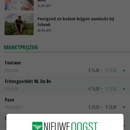
21-09-2017
Pootgoed en bodem krijgen aandacht bij
Schenk
08-09-2017
MARKTPRIJZEN
Fontane
PotatoNL
€ 15,00
~
€ 23,00
Fritesgeschikt NL Du Be
PotatoNL
€ 15,00
~
€ 23,00
Peen
Noteringen
€ 26,00
~
€ 33,00
Uien Middenmeer Geel 30-60% grof
Noteringen
€ 0,00
~
€ 0,00