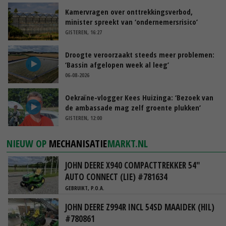
Kamervragen over onttrekkingsverbod,
minister spreekt van ‘ondernemersrisico’
GISTEREN, 16:27
Droogte veroorzaakt steeds meer problemen:
‘Bassin afgelopen week al leeg’
06-08-2026
Oekraïne-vlogger Kees Huizinga: ‘Bezoek van
de ambassade mag zelf groente plukken’
GISTEREN, 12:00
NIEUW OP
MECHANISATIE
MARKT.NL
JOHN DEERE X940 COMPACTTREKKER 54"
AUTO CONNECT (LIE) #781634
GEBRUIKT, P.O.A.
JOHN DEERE Z994R INCL 54SD MAAIDEK (HIL)
#780861