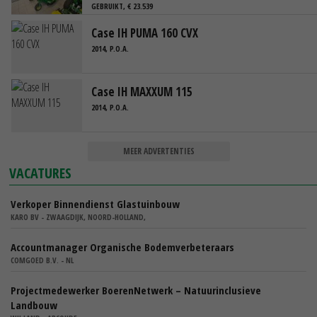
GEBRUIKT, € 23.539
Case IH PUMA 160 CVX
2014, P.O.A.
Case IH MAXXUM 115
2014, P.O.A.
MEER ADVERTENTIES
VACATURES
Verkoper Binnendienst Glastuinbouw
KARO BV - ZWAAGDIJK, NOORD-HOLLAND,
Accountmanager Organische Bodemverbeteraars
COMGOED B.V. - NL
Projectmedewerker BoerenNetwerk – Natuurinclusieve
Landbouw