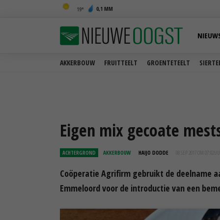
0,1 MM
19
NIEUW
AKKERBOUW
FRUITTEELT
GROENTETEELT
SIERTE
Eigen mix gecoate mests
ACHTERGROND
AKKERBOUW
HAIJO DODDE
08 SEP 2017 OM 07:02
UU
Coöperatie Agrifirm gebruikt de deelname aa
Emmeloord voor de introductie van een bem