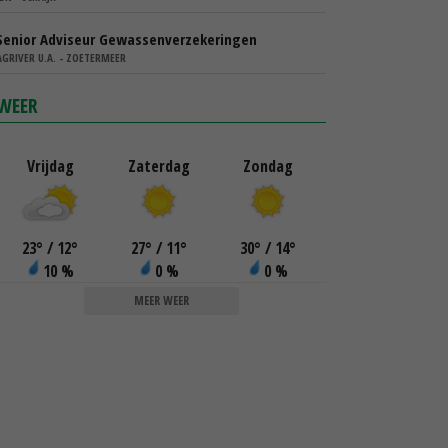
Senior Adviseur Gewassenverzekeringen
AGRIVER U.A. - ZOETERMEER
WEER
Vrijdag
Zaterdag
Zondag
23
°
/ 12
°
27
°
/ 11
°
30
°
/ 14
°
10 %
0 %
0 %
MEER WEER