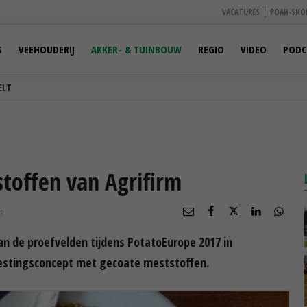
VACATURES
POAH-SHO
S
VEEHOUDERIJ
AKKER- & TUINBOUW
REGIO
VIDEO
PODC
ELT
toffen van Agrifirm
R
n de proefvelden tijdens PotatoEurope 2017 in
estingsconcept met gecoate meststoffen.