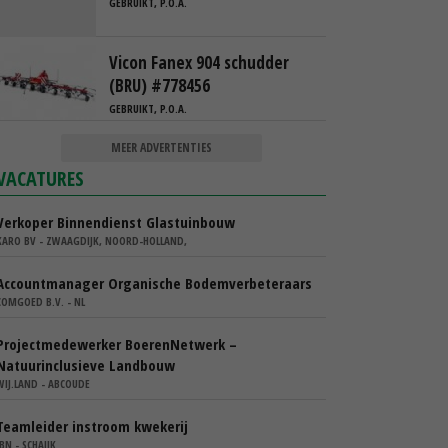
GEBRUIKT, P.O.A.
Vicon Fanex 904 schudder
(BRU) #778456
GEBRUIKT, P.O.A.
MEER ADVERTENTIES
VACATURES
Verkoper Binnendienst Glastuinbouw
KARO BV - ZWAAGDIJK, NOORD-HOLLAND,
Accountmanager Organische Bodemverbeteraars
COMGOED B.V. - NL
Projectmedewerker BoerenNetwerk –
Natuurinclusieve Landbouw
WIJ.LAND - ABCOUDE
Teamleider instroom kwekerij
IBN - SCHAIJK