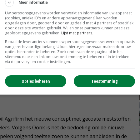
Meer informatie
ten en voor het frezen of aanaarden geeft daarom het
Uw persoonsgegevens worden verwerkt en informatie van uw apparaat
(cookies, unieke ID's en andere apparaatgegevens) kan worden
opgeslagen door, geopend door en gedeeld met 4 partners of specifiek
door deze site worden gebruikt. Wij en onze partners kunnen precieze
geolocatiegegevens gebruiken.
Lijst met partners.
redepeel is vorig jaar in consumptieaardappelen een
Bepaalde leveranciers kunnen uw persoonsgegevens verwerken op basis
van gerechtvaardigd belang. U kunt hiertegen bezwaar maken door uw
andaard kalkammonsalpetergift. In beide objecten is
opties hieronder te beheren. Zoek onderaan deze pagina of in het
rkensdrijfmest.
sitemenu naar een link om uw toestemming te beheren of in te trekken
via de privacy- en cookie-instellingen.
 het beste teeltresultaat, terwijl er 20 procent minder
Opties beheren
Toestemming
betekent dat we ook op zandgronden met deze meststoffen
opbrengsten kunnen realiseren.'
l Agrifirm het nieuwe concept met gecoate meststoffen
elers. Volgens Oonk is het de bedoeling om de nieuwe
ppelen volgend teeltseizoen te kunnen aanbieden in de