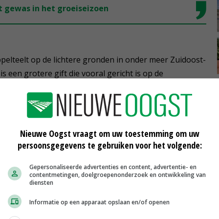
 gewas in het groeiseizoen
ppelteelt op de lichtere gronden in onder meer Zuidoost-
s een grotere gift die vooral gericht is op de
n kunnen aardappeltelers eventueel één keer bijmesten
tikstof.'
Nieuwe Oogst vraagt om uw toestemming om uw
te meststoffen behalve op proefvelden ook getest op
persoonsgegevens te gebruiken voor het volgende:
lt dat de resultaten hoopgevend zijn. Als praktische
Gepersonaliseerde advertenties en content, advertentie- en
rheid van de meststoffen.
contentmetingen, doelgroepenonderzoek en ontwikkeling van
diensten
k. Wij adviseren daarom een maximale strooibreedte van
Informatie op een apparaat opslaan en/of openen
erking van de korrels noodzakelijk dat de korrels