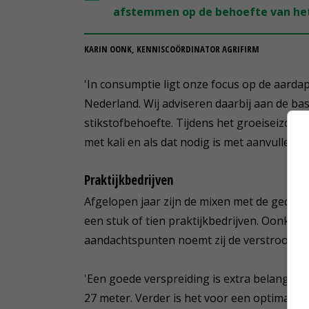
afstemmen op de behoefte van het
KARIN OONK, KENNISCOÖRDINATOR AGRIFIRM
'In consumptie ligt onze focus op de aarda
Nederland. Wij adviseren daarbij aan de basi
stikstofbehoefte. Tijdens het groeiseizoe
met kali en als dat nodig is met aanvullend s
Praktijkbedrijven
Afgelopen jaar zijn de mixen met de gecoa
een stuk of tien praktijkbedrijven. Oonk ste
aandachtspunten noemt zij de verstrooibaa
'Een goede verspreiding is extra belangrij
27 meter. Verder is het voor een optimale w