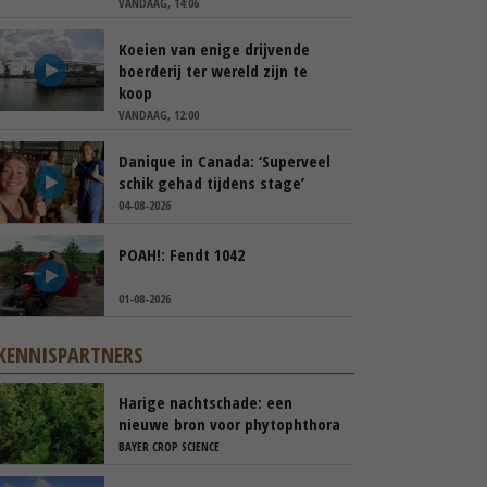
VANDAAG, 14:06
Koeien van enige drijvende
boerderij ter wereld zijn te
koop
VANDAAG, 12:00
Danique in Canada: ‘Superveel
schik gehad tijdens stage’
04-08-2026
POAH!: Fendt 1042
01-08-2026
KENNISPARTNERS
Harige nachtschade: een
nieuwe bron voor phytophthora
BAYER CROP SCIENCE