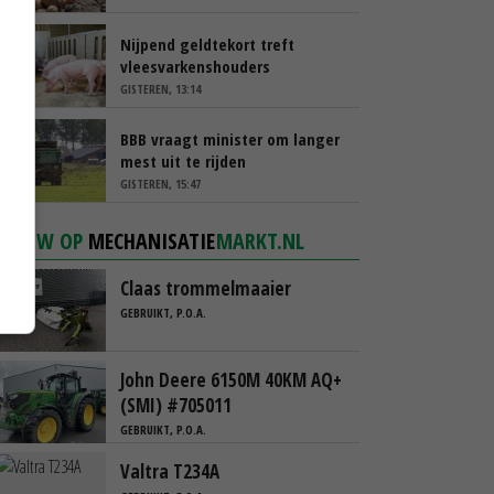
Nijpend geldtekort treft
vleesvarkenshouders
GISTEREN, 13:14
BBB vraagt minister om langer
mest uit te rijden
GISTEREN, 15:47
NIEUW OP
MECHANISATIE
MARKT.NL
Claas trommelmaaier
GEBRUIKT, P.O.A.
John Deere 6150M 40KM AQ+
(SMI) #705011
GEBRUIKT, P.O.A.
Valtra T234A