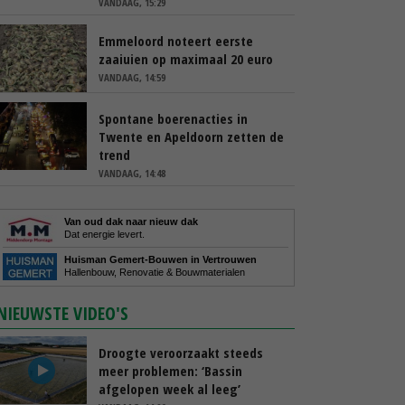
VANDAAG, 15:29
Emmeloord noteert eerste
zaaiuien op maximaal 20 euro
VANDAAG, 14:59
Spontane boerenacties in
Twente en Apeldoorn zetten de
trend
VANDAAG, 14:48
Van oud dak naar nieuw dak
Dat energie levert.
Huisman Gemert-Bouwen in Vertrouwen
Hallenbouw, Renovatie & Bouwmaterialen
NIEUWSTE VIDEO'S
Droogte veroorzaakt steeds
meer problemen: ‘Bassin
afgelopen week al leeg’