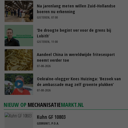
Na jarenlang meten willen Zuid-Hollandse
boeren nu erkenning
GISTEREN, 07:00
‘De droogte begint ver voor de grens bij
Lobith’
GISTEREN, 11:00
Aandeel China in wereldwijde fritesexport
neemt verder toe
07-08-2026
Oekraïne-vlogger Kees Huizinga: ‘Bezoek van
de ambassade mag zelf groente plukken’
07-08-2026
NIEUW OP
MECHANISATIE
MARKT.NL
Kuhn GF 10803
GEBRUIKT, P.O.A.