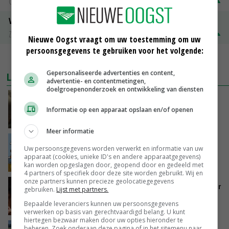
Groningen
€ 197,00
€ 2,00
Volle melkpoeder
Zuivel NL
€ 345,00
€ 20,00
Nieuwe Oogst vraagt om uw toestemming om uw
persoonsgegevens te gebruiken voor het volgende:
MEER MARKTPRIJZEN
Gepersonaliseerde advertenties en content,
LAATSTE NIEUWS
advertentie- en contentmetingen,
doelgroepenonderzoek en ontwikkeling van diensten
‘Samenwerking A-ware en Amalthea gaat
zorgen voor meer balans’
Informatie op een apparaat opslaan en/of openen
GISTEREN, 16:01
Meer informatie
Internationale vraag naar geitenzuivel blijft
Uw persoonsgegevens worden verwerkt en informatie van uw
groot: Nederland in Europese top
apparaat (cookies, unieke ID's en andere apparaatgegevens)
GISTEREN, 15:33
kan worden opgeslagen door, geopend door en gedeeld met
4 partners of specifiek door deze site worden gebruikt. Wij en
onze partners kunnen precieze geolocatiegegevens
Vlaamse varkensstapel krimpt, pluimveesector
gebruiken.
Lijst met partners.
groeit door schaalvergroting
Bepaalde leveranciers kunnen uw persoonsgegevens
GISTEREN, 15:20
verwerken op basis van gerechtvaardigd belang. U kunt
hiertegen bezwaar maken door uw opties hieronder te
beheren. Zoek onderaan deze pagina of in het sitemenu naar