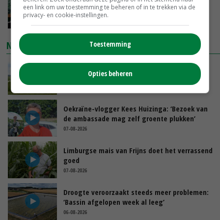
‘Cijfer jezelf niet weg en doe vooral ook waar
een link om uw toestemming te beheren of in te trekken via de
je gelukkig van wordt’
privacy- en cookie-instellingen.
GISTEREN, 13:31
NIEUWSTE VIDEO'S
Toestemming
POAH!: John Deere 7730
Opties beheren
GISTEREN, 10:00
Oekraïne-vlogger Kees Huizinga: ‘Bezoek van
de ambassade mag zelf groente plukken’
07-08-2026
Limburgse mais van Frijns doet het verrassend
goed
07-08-2026
Droogte veroorzaakt steeds meer problemen:
‘Bassin afgelopen week al leeg’
06-08-2026