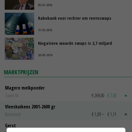
05-07-2016
Rabobank voor rechter om renteswaps
31-03-2016
Negatieve waarde swaps is 2,7 miljard
30-05-2014
MARKTPRIJZEN
Magere melkpoeder
Zuivel NL
€ 269,00
€ 7,00
Vleeskuikens 2001-2600 gr
Barneveld
€ 1,09
~
€ 1,11
Gerst