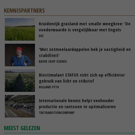
KENNISPARTNERS
Kruidenrijk grasland met smalle weegbree: ‘De
voederwaarde is vergelijkbaar met Engels
raaigras’
DLF
'Met zetmeelaardappelen heb je vastigheid en
stabiliteit'
BAYER CROP SCIENCE
Biostimulant STATUS richt zich op efficiënter
gebruik van licht en stikstof
HOLLAND FYTO
Internationale kennis helpt veehouder
productie en rantsoen te optimaliseren
THETRANSITIONCOMPANY
MEEST GELEZEN