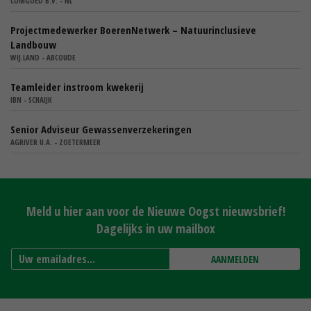
COMGOED B.V. - NL
Projectmedewerker BoerenNetwerk – Natuurinclusieve
Landbouw
WIJ.LAND - ABCOUDE
Teamleider instroom kwekerij
IBN - SCHAIJK
Senior Adviseur Gewassenverzekeringen
AGRIVER U.A. - ZOETERMEER
Meld u hier aan voor de Nieuwe Oogst nieuwsbrief!
Dagelijks in uw mailbox
AANMELDEN