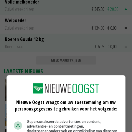
Volle melkpoeder
Zuivel weekprijzen
€ 345,00
€ 20,00
Weipoeder
Zuivel weekprijzen
€ 134,00
€ 0,00
Boeren Gouda 12 kg
Boerenkaas
€ 6,05
€ 0,00
MEER MARKTPRIJZEN
LAATSTE NIEUWS
‘Samenwerking A-ware en Amalthea gaat
zorgen voor meer balans’
GISTEREN, 16:01
Nieuwe Oogst vraagt om uw toestemming om uw
persoonsgegevens te gebruiken voor het volgende:
Internationale vraag naar geitenzuivel blijft
groot: Nederland in Europese top
GISTEREN, 15:33
Gepersonaliseerde advertenties en content,
advertentie- en contentmetingen,
doelgroepenonderzoek en ontwikkeling van diensten