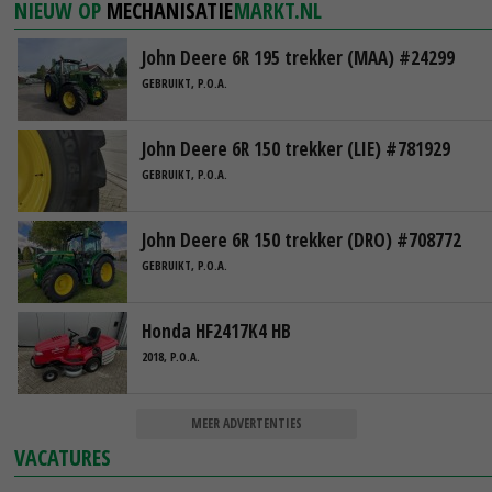
NIEUW OP
MECHANISATIE
MARKT.NL
John Deere 6R 195 trekker (MAA) #24299
GEBRUIKT, P.O.A.
John Deere 6R 150 trekker (LIE) #781929
GEBRUIKT, P.O.A.
John Deere 6R 150 trekker (DRO) #708772
GEBRUIKT, P.O.A.
Honda HF2417K4 HB
2018, P.O.A.
MEER ADVERTENTIES
VACATURES