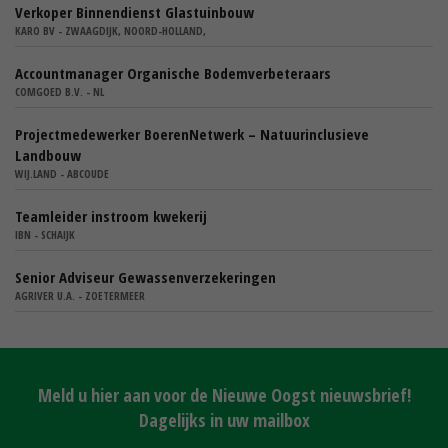
Verkoper Binnendienst Glastuinbouw
KARO BV - ZWAAGDIJK, NOORD-HOLLAND,
Accountmanager Organische Bodemverbeteraars
COMGOED B.V. - NL
Projectmedewerker BoerenNetwerk – Natuurinclusieve
Landbouw
WIJ.LAND - ABCOUDE
Teamleider instroom kwekerij
IBN - SCHAIJK
Senior Adviseur Gewassenverzekeringen
AGRIVER U.A. - ZOETERMEER
Meld u hier aan voor de Nieuwe Oogst nieuwsbrief!
Dagelijks in uw mailbox