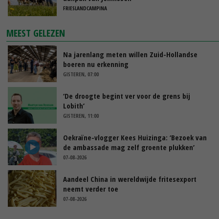
FRIESLANDCAMPINA
MEEST GELEZEN
Na jarenlang meten willen Zuid-Hollandse
boeren nu erkenning
GISTEREN, 07:00
‘De droogte begint ver voor de grens bij
Lobith’
GISTEREN, 11:00
Oekraïne-vlogger Kees Huizinga: ‘Bezoek van
de ambassade mag zelf groente plukken’
07-08-2026
Aandeel China in wereldwijde fritesexport
neemt verder toe
07-08-2026