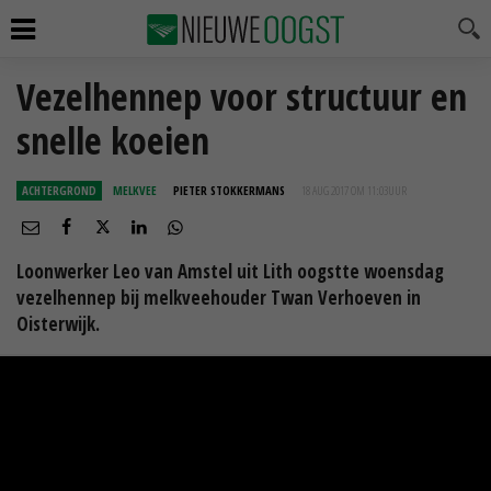
Vezelhennep voor structuur en
snelle koeien
ACHTERGROND
MELKVEE
PIETER STOKKERMANS
18 AUG 2017 OM 11:03
UUR
Loonwerker Leo van Amstel uit Lith oogstte woensdag
vezelhennep bij melkveehouder Twan Verhoeven in
Oisterwijk.