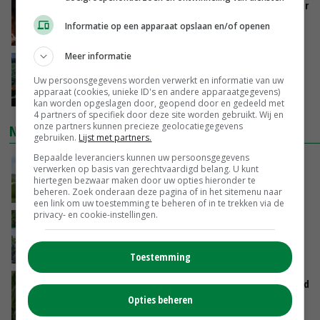
Vlaamse varkensstapel krimpt, pluimveesector
groeit door schaalvergroting
Informatie op een apparaat opslaan en/of openen
GISTEREN, 15:20
Meer informatie
‘Cijfer jezelf niet weg en doe vooral ook waar
je gelukkig van wordt’
Uw persoonsgegevens worden verwerkt en informatie van uw
apparaat (cookies, unieke ID's en andere apparaatgegevens)
GISTEREN, 13:31
kan worden opgeslagen door, geopend door en gedeeld met
4 partners of specifiek door deze site worden gebruikt. Wij en
onze partners kunnen precieze geolocatiegegevens
NIEUWSTE VIDEO'S
gebruiken.
Lijst met partners.
Bepaalde leveranciers kunnen uw persoonsgegevens
POAH!: John Deere 7730
verwerken op basis van gerechtvaardigd belang. U kunt
hiertegen bezwaar maken door uw opties hieronder te
beheren. Zoek onderaan deze pagina of in het sitemenu naar
GISTEREN, 10:00
een link om uw toestemming te beheren of in te trekken via de
privacy- en cookie-instellingen.
Oekraïne-vlogger Kees Huizinga: ‘Bezoek van
de ambassade mag zelf groente plukken’
07-08-2026
Toestemming
Limburgse mais van Frijns doet het verrassend
goed
Opties beheren
07-08-2026