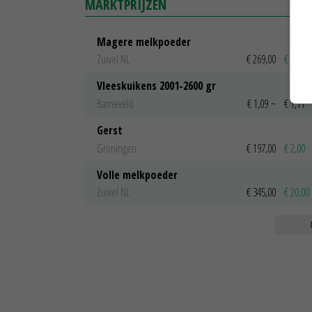
MARKTPRIJZEN
Magere melkpoeder
Zuivel NL
€ 269,00
€ 7,00
Vleeskuikens 2001-2600 gr
Barneveld
€ 1,09
~
€ 1,11
Gerst
Groningen
€ 197,00
€ 2,00
Volle melkpoeder
Zuivel NL
€ 345,00
€ 20,00