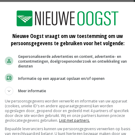
Nieuwe Oogst vraagt om uw toestemming om uw
persoonsgegevens te gebruiken voor het volgende:
Boer krijgt aanbod in ‘wietbrief’
Gepersonaliseerde advertenties en content, advertentie- en
contentmetingen, doelgroepenonderzoek en ontwikkeling van
diensten
29-04-2016
Informatie op een apparaat opslaan en/of openen
art
TV: 'Nertsenhouders opgejaagd door
NVWA'
Meer informatie
06-04-2016
Uw persoonsgegevens worden verwerkt en informatie van uw apparaat
(cookies, unieke ID's en andere apparaatgegevens) kan worden
Vezelhennep telt mee bij
opgeslagen door, geopend door en gedeeld met 4 partners of specifiek
vergroening
door deze site worden gebruikt. Wij en onze partners kunnen precieze
06-04-2016
geolocatiegegevens gebruiken.
Lijst met partners.
Bepaalde leveranciers kunnen uw persoonsgegevens verwerken op basis
van gerechtvaardigd belang. U kunt hiertegen bezwaar maken door uw