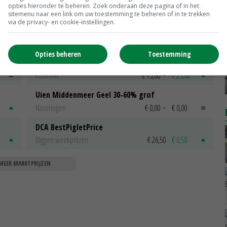
opties hieronder te beheren. Zoek onderaan deze pagina of in het
sitemenu naar een link om uw toestemming te beheren of in te trekken
via de privacy- en cookie-instellingen.
Scharreleieren maat 59
Barneveld
€ 12,00
€ 0,00
Opties beheren
Toestemming
Fritesgeschikt NL Du Be
PotatoNL
€ 15,00
~
€ 23,00
Uien Middenmeer Geel 30-60% grof
Noteringen
€ 0,00
~
€ 0,00
DCA BestPigletPrice
Biggen weekprijzen
€ 26,50
€ 0,50
MEER MARKTPRIJZEN