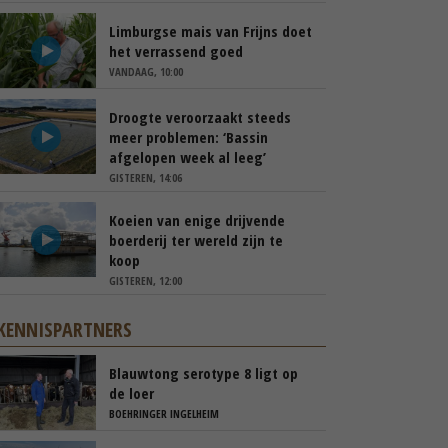
Limburgse mais van Frijns doet
het verrassend goed
VANDAAG, 10:00
Droogte veroorzaakt steeds
meer problemen: ‘Bassin
afgelopen week al leeg’
GISTEREN, 14:06
Koeien van enige drijvende
boerderij ter wereld zijn te
koop
GISTEREN, 12:00
KENNISPARTNERS
Blauwtong serotype 8 ligt op
de loer
BOEHRINGER INGELHEIM