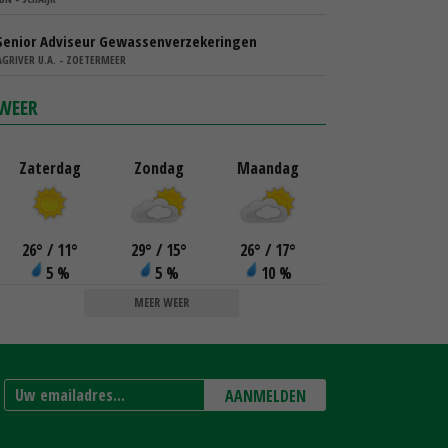
Senior Adviseur Gewassenverzekeringen
AGRIVER U.A. - ZOETERMEER
WEER
Zaterdag
Zondag
Maandag
26
°
/ 11
°
29
°
/ 15
°
26
°
/ 17
°
5 %
5 %
10 %
MEER WEER
AANMELDEN