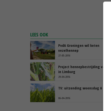
LEES OOK
PvdA Groningen wil keten
vezelhennep
27-05-2016
Project hennepbestrijding van st
in Limburg
29-04-2016
TV: uitzending woensdag 6 april
06-04-2016