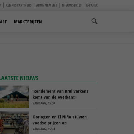
P
KENNISPARTNERS
ABONNEMENT
NIEUWSBRIEF
E-PAPER
AST
MARKTPRIJZEN
LAATSTE NIEUWS
‘Rendement van Krullvarkens
komt van de overkant’
VANDAAG, 15:30
Oorlogen en El Niño stuwen
voedselprijzen op
VANDAAG, 15:04