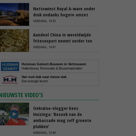
Nettowinst Royal A-ware onder
druk ondanks hogere omzet
VANDAAG, 14:35
Aandeel China in wereldwijde
fritesexport neemt verder toe
VANDAAG, 14:01
Huisman Gemert-Bouwen in Vertrouwen
Hallenbouw, Renovatie & Bouwmaterialen
Van oud dak naar nieuw dak
Dat energie levert.
NIEUWSTE VIDEO'S
Oekraïne-vlogger Kees
Huizinga: ‘Bezoek van de
ambassade mag zelf groente
plukken’
VANDAAG, 12:00