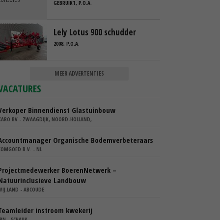
GEBRUIKT, P.O.A.
Lely Lotus 900 schudder
2008, P.O.A.
MEER ADVERTENTIES
VACATURES
Verkoper Binnendienst Glastuinbouw
KARO BV - ZWAAGDIJK, NOORD-HOLLAND,
Accountmanager Organische Bodemverbeteraars
COMGOED B.V. - NL
Projectmedewerker BoerenNetwerk –
Natuurinclusieve Landbouw
WIJ.LAND - ABCOUDE
Teamleider instroom kwekerij
IBN - SCHAIJK