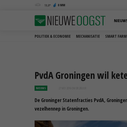
0 MM
19,8
NIEUW
POLITIEK & ECONOMIE
MECHANISATIE
SMART FARM
PvdA Groningen wil ket
NIEUWS
27 MEI 2016 OM 08:28
UUR
De Groninger Statenfracties PvdA, Groninger 
vezelhennep in Groningen.