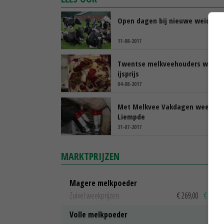
Open dagen bij nieuwe weiders
11-08-2017
Twentse melkveehouders winne
ijsprijs
04-08-2017
Met Melkvee Vakdagen weer be
Liempde
31-07-2017
MARKTPRIJZEN
Magere melkpoeder
Zuivel weekprijzen
€ 269,00
€ 7,00
Volle melkpoeder