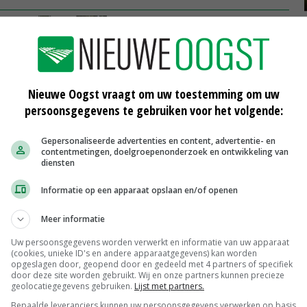
Rijen koeien en mensen op
landbouwshow Opmeer
11-08-2017
n
Hittestress leidt tot minder
Nieuwe Oogst vraagt om uw toestemming om uw
vruchtbaar kalf
persoonsgegevens te gebruiken voor het volgende:
31-07-2017
Gepersonaliseerde advertenties en content, advertentie- en
urs
Vlaggetjes in land mysterie voor
contentmetingen, doelgroepenonderzoek en ontwikkeling van
Deventer melkveehouder
diensten
28-07-2017
Informatie op een apparaat opslaan en/of openen
Meer informatie
Uw persoonsgegevens worden verwerkt en informatie van uw apparaat
Weipoeder
(cookies, unieke ID's en andere apparaatgegevens) kan worden
opgeslagen door, geopend door en gedeeld met 4 partners of specifiek
Zuivel weekprijzen
€ 134,00
€ 0,00
door deze site worden gebruikt. Wij en onze partners kunnen precieze
geolocatiegegevens gebruiken.
Lijst met partners.
Boeren Gouda 12 kg
Bepaalde leveranciers kunnen uw persoonsgegevens verwerken op basis