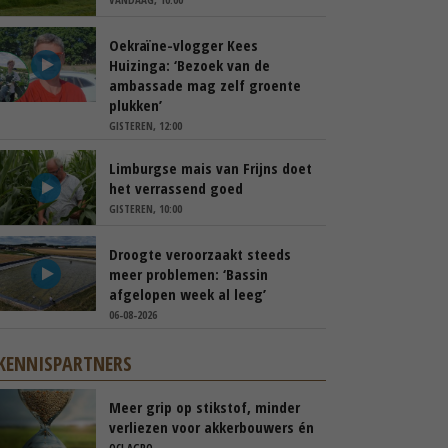
Oekraïne-vlogger Kees
Huizinga: ‘Bezoek van de
ambassade mag zelf groente
plukken’
GISTEREN, 12:00
Limburgse mais van Frijns doet
het verrassend goed
GISTEREN, 10:00
Droogte veroorzaakt steeds
meer problemen: ‘Bassin
afgelopen week al leeg’
06-08-2026
KENNISPARTNERS
Meer grip op stikstof, minder
verliezen voor akkerbouwers én
melkveehouders
OCI AGRO