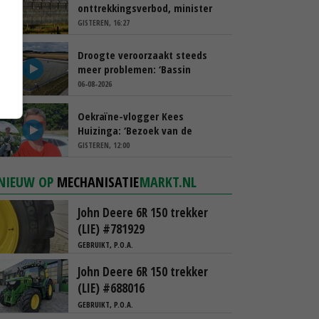
onttrekkingsverbod, minister
spreekt van ‘ondernemersrisico’
GISTEREN, 16:27
Droogte veroorzaakt steeds
meer problemen: ‘Bassin
afgelopen week al leeg’
06-08-2026
Oekraïne-vlogger Kees
Huizinga: ‘Bezoek van de
ambassade mag zelf groente
GISTEREN, 12:00
plukken’
NIEUW OP
MECHANISATIE
MARKT.NL
John Deere 6R 150 trekker
(LIE) #781929
GEBRUIKT, P.O.A.
John Deere 6R 150 trekker
(LIE) #688016
GEBRUIKT, P.O.A.