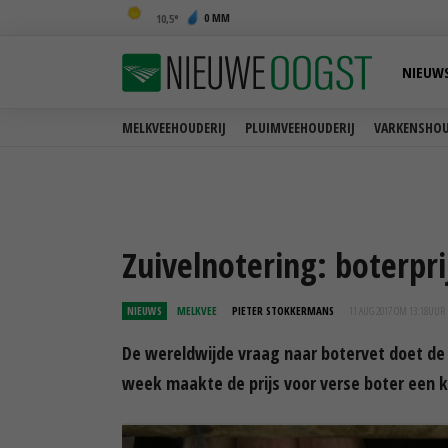
0 MM
10,5
NIEUW
MELKVEEHOUDERIJ
PLUIMVEEHOUDERIJ
VARKENSHOU
Zuivelnotering: boterpr
NIEUWS
MELKVEE
PIETER STOKKERMANS
11 AUG 2017 OM 13:18
UUR
De wereldwijde vraag naar botervet doet de o
week maakte de prijs voor verse boter een k