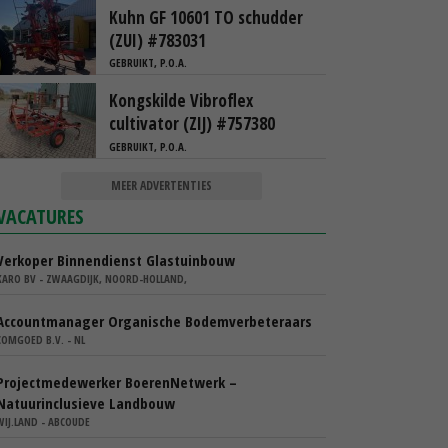
Kuhn GF 10601 TO schudder
(ZUI) #783031
GEBRUIKT, P.O.A.
Kongskilde Vibroflex
cultivator (ZIJ) #757380
GEBRUIKT, P.O.A.
MEER ADVERTENTIES
VACATURES
Verkoper Binnendienst Glastuinbouw
KARO BV - ZWAAGDIJK, NOORD-HOLLAND,
Accountmanager Organische Bodemverbeteraars
COMGOED B.V. - NL
Projectmedewerker BoerenNetwerk –
Natuurinclusieve Landbouw
WIJ.LAND - ABCOUDE