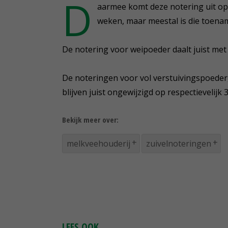
D
aarmee komt deze notering uit op 6
weken, maar meestal is die toenam
De notering voor weipoeder daalt juist met
De noteringen voor vol verstuivingspoed
blijven juist ongewijzigd op respectievelijk
Bekijk meer over:
melkveehouderij
zuivelnoteringen
LEES OOK