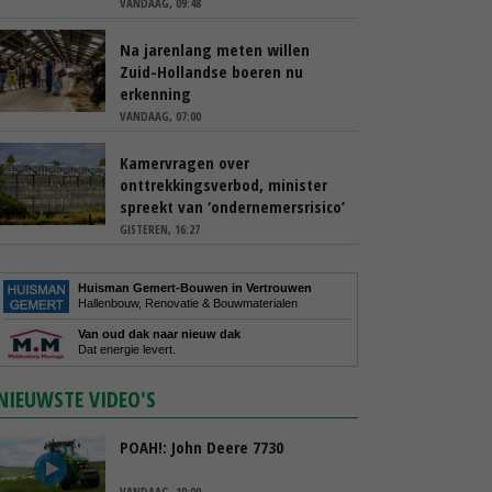
VANDAAG, 09:48
Na jarenlang meten willen
Zuid-Hollandse boeren nu
erkenning
VANDAAG, 07:00
Kamervragen over
onttrekkingsverbod, minister
spreekt van ‘ondernemersrisico’
GISTEREN, 16:27
Huisman Gemert-Bouwen in Vertrouwen
Hallenbouw, Renovatie & Bouwmaterialen
Van oud dak naar nieuw dak
Dat energie levert.
NIEUWSTE VIDEO'S
POAH!: John Deere 7730
VANDAAG, 10:00