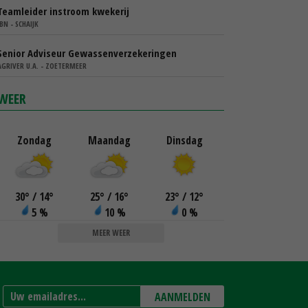
Teamleider instroom kwekerij
IBN - SCHAIJK
Senior Adviseur Gewassenverzekeringen
AGRIVER U.A. - ZOETERMEER
WEER
Zondag
Maandag
Dinsdag
30
°
/ 14
°
25
°
/ 16
°
23
°
/ 12
°
5 %
10 %
0 %
MEER WEER
AANMELDEN