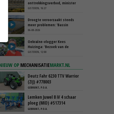
onttrekkingsverbod, minister
spreekt van ‘ondernemersrisico’
GISTEREN, 16:27
Droogte veroorzaakt steeds
meer problemen: ‘Bassin
afgelopen week al leeg’
06-08-2026
Oekraïne-vlogger Kees
Huizinga: ‘Bezoek van de
ambassade mag zelf groente
GISTEREN, 12:00
plukken’
NIEUW OP
MECHANISATIE
MARKT.NL
Deutz Fahr 6230 TTV Warrior
(ZIJ) #778003
GEBRUIKT, P.O.A.
Lemken Juwel 8 iV 4 schaar
ploeg (MID) #517314
GEBRUIKT, P.O.A.