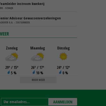
Teamleider instroom kwekerij
IBN - SCHAIJK
Senior Adviseur Gewassenverzekeringen
AGRIVER U.A. - ZOETERMEER
WEER
Zondag
Maandag
Dinsdag
29
°
/ 15
°
26
°
/ 17
°
24
°
/ 12
°
5 %
10 %
0 %
MEER WEER
AANMELDEN