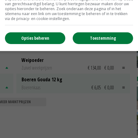
van gerechtvaardigd belang. U kunt hiertegen bezwaar maken door uw
opties hieronder te beheren. Zoek onderaan deze pagina of in het
urs
Vlaggetjes in land mysterie voor
sitemenu naar een link om uw toestemming te beheren of in te trekken
Deventer melkveehouder
via de privacy- en cookie-instellingen.
28-07-2017
Opties beheren
Toestemming
Weipoeder
Zuivel weekprijzen
€ 134,00
€ 0,00
Boeren Gouda 12 kg
Boerenkaas
€ 6,05
€ 0,00
MEER MARKTPRIJZEN