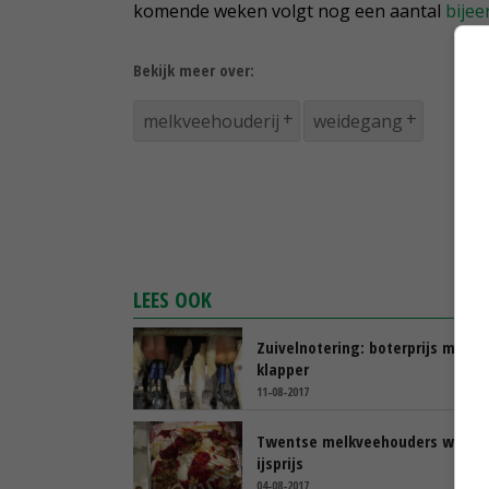
komende weken volgt nog een aantal
bije
Bekijk meer over:
melkveehouderij
weidegang
LEES OOK
Zuivelnotering: boterprijs maakt
klapper
11-08-2017
Twentse melkveehouders winne
ijsprijs
04-08-2017