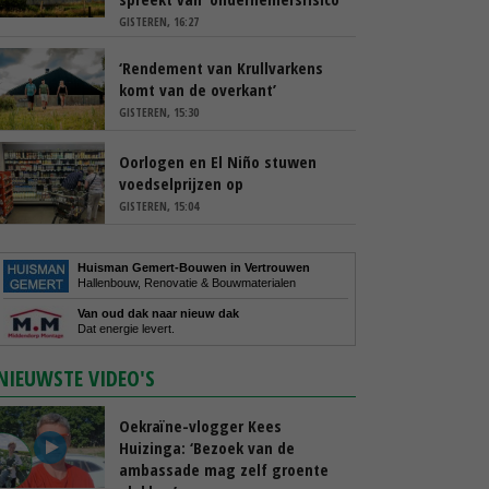
GISTEREN, 16:27
‘Rendement van Krullvarkens
komt van de overkant’
GISTEREN, 15:30
Oorlogen en El Niño stuwen
voedselprijzen op
GISTEREN, 15:04
Huisman Gemert-Bouwen in Vertrouwen
Hallenbouw, Renovatie & Bouwmaterialen
Van oud dak naar nieuw dak
Dat energie levert.
NIEUWSTE VIDEO'S
Oekraïne-vlogger Kees
Huizinga: ‘Bezoek van de
ambassade mag zelf groente