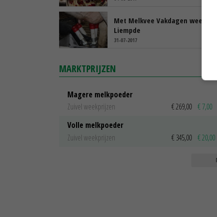
Met Melkvee Vakdagen weer be
Liempde
31-07-2017
MARKTPRIJZEN
Magere melkpoeder
Zuivel weekprijzen
€ 269,00
€ 7,00
Volle melkpoeder
Zuivel weekprijzen
€ 345,00
€ 20,00