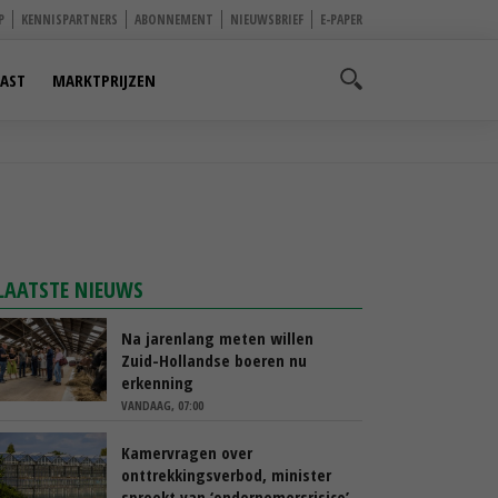
P
KENNISPARTNERS
ABONNEMENT
NIEUWSBRIEF
E-PAPER
AST
MARKTPRIJZEN
LAATSTE NIEUWS
Na jarenlang meten willen
Zuid-Hollandse boeren nu
erkenning
VANDAAG, 07:00
Kamervragen over
onttrekkingsverbod, minister
spreekt van ‘ondernemersrisico’