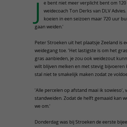
J
e bent niet meer verplicht bent om 120 
weidecoach Ton Derks van DLV Advies. 
koeien in een seizoen maar 720 uur buit
gaan weiden.'
Peter Stroeken uit het plaatsje Zeeland is e
weidegang toe. 'Het lastigste is om het gras 
gras aanbieden, je zou ook weidezout kunne
wilt blijven melken en met stevig bijvoeren
stal niet te smakelijk maken zodat ze voldo
'Alle percelen op afstand maai ik sowieso', 
standweiden. Zodat de helft gemaaid kan w
we om.'
Donderdag was bij Stroeken de eerste bije