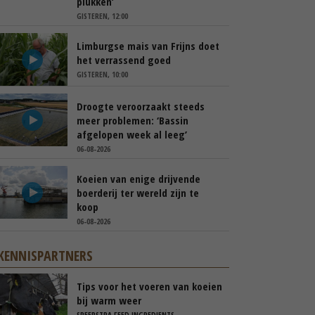
plukken’
GISTEREN, 12:00
Limburgse mais van Frijns doet
het verrassend goed
GISTEREN, 10:00
Droogte veroorzaakt steeds
meer problemen: ‘Bassin
afgelopen week al leeg’
06-08-2026
Koeien van enige drijvende
boerderij ter wereld zijn te
koop
06-08-2026
KENNISPARTNERS
Tips voor het voeren van koeien
bij warm weer
SPEERSTRA FEED INGREDIENTS