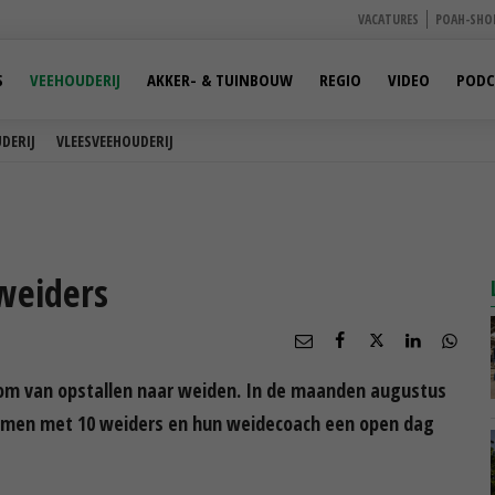
VACATURES
POAH-SHO
S
VEEHOUDERIJ
AKKER- & TUINBOUW
REGIO
VIDEO
PODC
DERIJ
VLEESVEEHOUDERIJ
weiders
 om van opstallen naar weiden. In de maanden augustus
amen met 10 weiders en hun weidecoach een open dag