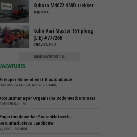
Kubota M4072 4 WD trekker
2018, P.O.A.
Kuhn Vari Master 151 ploeg
(LIE) #777268
GEBRUIKT, P.O.A.
MEER ADVERTENTIES
VACATURES
Verkoper Binnendienst Glastuinbouw
KARO BV - ZWAAGDIJK, NOORD-HOLLAND,
Accountmanager Organische Bodemverbeteraars
COMGOED B.V. - NL
Projectmedewerker BoerenNetwerk –
Natuurinclusieve Landbouw
WIJ.LAND - ABCOUDE