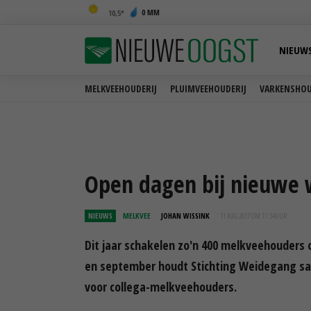
0 MM
10,5
NIEUW
MELKVEEHOUDERIJ
PLUIMVEEHOUDERIJ
VARKENSHOU
Open dagen bij nieuwe 
NIEUWS
MELKVEE
JOHAN WISSINK
11 AUG 2017 OM 11:34
UUR
Dit jaar schakelen zo'n 400 melkveehouders
en september houdt Stichting Weidegang s
voor collega-melkveehouders.