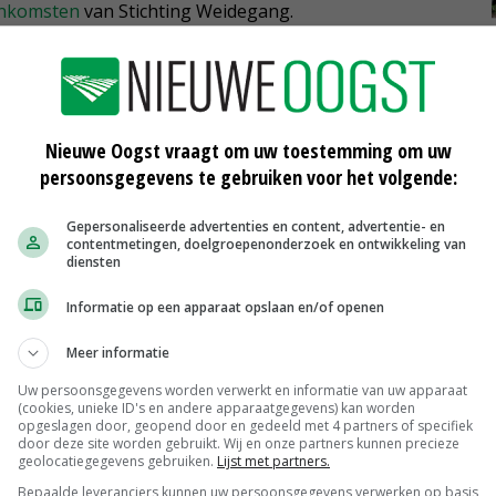
enkomsten
van Stichting Weidegang.
Nieuwe Oogst vraagt om uw toestemming om uw
persoonsgegevens te gebruiken voor het volgende:
Gepersonaliseerde advertenties en content, advertentie- en
contentmetingen, doelgroepenonderzoek en ontwikkeling van
diensten
Informatie op een apparaat opslaan en/of openen
Rijen koeien en mensen op
Meer informatie
landbouwshow Opmeer
Uw persoonsgegevens worden verwerkt en informatie van uw apparaat
11-08-2017
(cookies, unieke ID's en andere apparaatgegevens) kan worden
opgeslagen door, geopend door en gedeeld met 4 partners of specifiek
door deze site worden gebruikt. Wij en onze partners kunnen precieze
n
Hittestress leidt tot minder
geolocatiegegevens gebruiken.
Lijst met partners.
vruchtbaar kalf
Bepaalde leveranciers kunnen uw persoonsgegevens verwerken op basis
31-07-2017