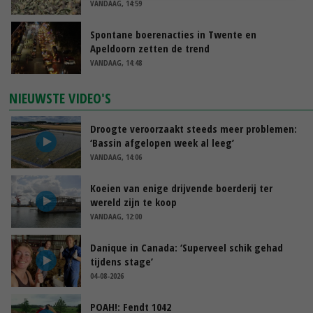
VANDAAG, 14:59
Spontane boerenacties in Twente en
Apeldoorn zetten de trend
VANDAAG, 14:48
NIEUWSTE VIDEO'S
Droogte veroorzaakt steeds meer problemen:
‘Bassin afgelopen week al leeg’
VANDAAG, 14:06
Koeien van enige drijvende boerderij ter
wereld zijn te koop
VANDAAG, 12:00
Danique in Canada: ‘Superveel schik gehad
tijdens stage’
04-08-2026
POAH!: Fendt 1042