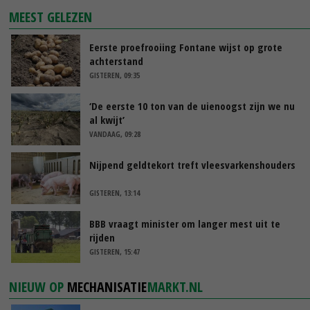
MEEST GELEZEN
Eerste proefrooiing Fontane wijst op grote
achterstand
GISTEREN, 09:35
‘De eerste 10 ton van de uienoogst zijn we nu
al kwijt’
VANDAAG, 09:28
Nijpend geldtekort treft vleesvarkenshouders
GISTEREN, 13:14
BBB vraagt minister om langer mest uit te
rijden
GISTEREN, 15:47
NIEUW OP
MECHANISATIE
MARKT.NL