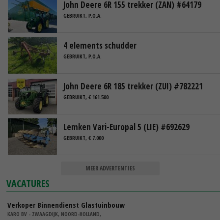
John Deere 6R 155 trekker (ZAN) #64179
GEBRUIKT, P.O.A.
4 elements schudder
GEBRUIKT, P.O.A.
John Deere 6R 185 trekker (ZUI) #782221
GEBRUIKT, € 161.500
Lemken Vari-Europal 5 (LIE) #692629
GEBRUIKT, € 7.000
MEER ADVERTENTIES
VACATURES
Verkoper Binnendienst Glastuinbouw
KARO BV - ZWAAGDIJK, NOORD-HOLLAND,