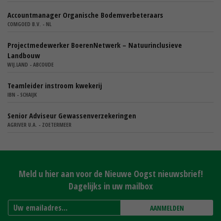
Accountmanager Organische Bodemverbeteraars
COMGOED B.V. - NL
Projectmedewerker BoerenNetwerk – Natuurinclusieve
Landbouw
WIJ.LAND - ABCOUDE
Teamleider instroom kwekerij
IBN - SCHAIJK
Senior Adviseur Gewassenverzekeringen
AGRIVER U.A. - ZOETERMEER
Meld u hier aan voor de Nieuwe Oogst nieuwsbrief!
Dagelijks in uw mailbox
AANMELDEN