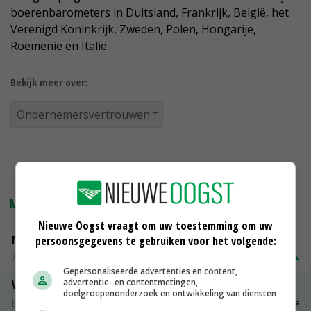
boerenbarometers in Duitsland, Frankrijk, België, het
Verenigd Koninkrijk, Zweden, Polen, Hongarije,
Roemenië en Italië.
Bekijk meer over:
Ondernemersvertrouwen
MARKTPRIJZEN
Nieuwe Oogst vraagt om uw toestemming om uw
Magere melkpoeder
persoonsgegevens te gebruiken voor het volgende:
Zuivel NL
€ 269,00
€ 7,00
Gepersonaliseerde advertenties en content,
advertentie- en contentmetingen,
Vleeskuikens 2001-2600 gr
doelgroepenonderzoek en ontwikkeling van diensten
Barneveld
€ 1,09
~
€ 1,11