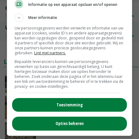
Informatie op een apparaat opslaan en/of openen
Gerst
Groningen
€ 197,00
€ 2,00
Meer informatie
Volle melkpoeder
Uw persoonsgegevens worden verwerkt en informatie van uw
apparaat (cookies, unieke ID's en andere apparaatgegevens)
Zuivel NL
€ 345,00
€ 20,00
kan worden opgeslagen door, geopend door en gedeeld met
4 partners of specifiek door deze site worden gebruikt. Wij en
onze partners kunnen precieze geolocatiegegevens
MEER MARKTPRIJZEN
gebruiken.
Lijst met partners.
LAATSTE NIEUWS
Bepaalde leveranciers kunnen uw persoonsgegevens
verwerken op basis van gerechtvaardigd belang. U kunt
hiertegen bezwaar maken door uw opties hieronder te
Gemiddelde Europese melkprijs daalt licht in
beheren. Zoek onderaan deze pagina of in het sitemenu naar
juni
een link om uw toestemming te beheren of in te trekken via de
privacy- en cookie-instellingen.
VANDAAG, 17:04
Frans onderzoekcentrum bestrijkt hele
Toestemming
varkensvleesketen
VANDAAG, 15:29
Opties beheren
Emmeloord noteert eerste zaaiuien op
maximaal 20 euro