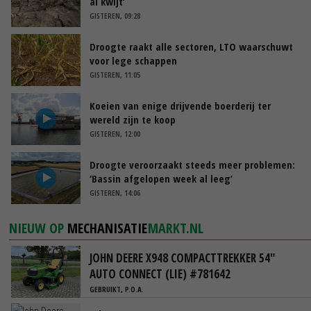
al kwijt’
GISTEREN, 09:28
Droogte raakt alle sectoren, LTO waarschuwt
voor lege schappen
GISTEREN, 11:05
Koeien van enige drijvende boerderij ter
wereld zijn te koop
GISTEREN, 12:00
Droogte veroorzaakt steeds meer problemen:
‘Bassin afgelopen week al leeg’
GISTEREN, 14:06
NIEUW OP
MECHANISATIE
MARKT.NL
JOHN DEERE X948 COMPACTTREKKER 54"
AUTO CONNECT (LIE) #781642
GEBRUIKT, P.O.A.