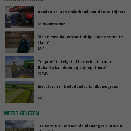
Handen vol aan onderhoud van tien zelfrijders
BAYER CROP SCIENCE
‘Valse meeldauw staat altijd klaar om toe te
slaan’
BASF
‘De proef in Lelystad liet echt zien wat
Helianta kan doen bij phytophthora’
ADAMA
Investeren in Nederlandse landbouwgrond
RPC
MEEST GELEZEN
‘De eerste 10 ton van de uienoogst zijn we nu