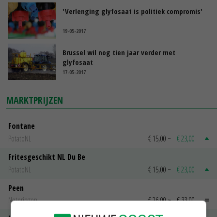
'Verlenging glyfosaat is politiek compromis'
19-05-2017
Brussel wil nog tien jaar verder met
glyfosaat
17-05-2017
MARKTPRIJZEN
Fontane
PotatoNL
€ 15,00
~
€ 23,00
Fritesgeschikt NL Du Be
PotatoNL
€ 15,00
~
€ 23,00
Peen
Noteringen
€ 26,00
~
€ 33,00