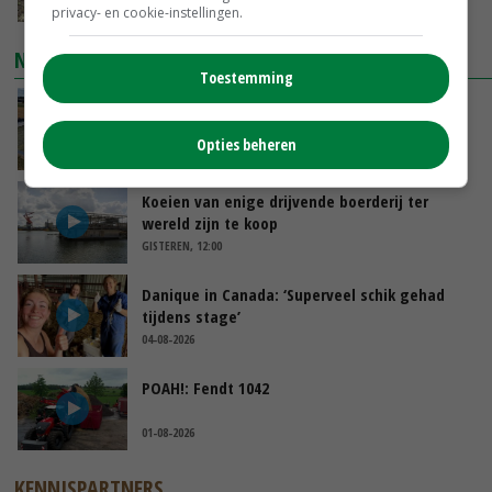
GISTEREN, 14:59
privacy- en cookie-instellingen.
NIEUWSTE VIDEO'S
Toestemming
Droogte veroorzaakt steeds meer problemen:
‘Bassin afgelopen week al leeg’
Opties beheren
GISTEREN, 14:06
Koeien van enige drijvende boerderij ter
wereld zijn te koop
GISTEREN, 12:00
Danique in Canada: ‘Superveel schik gehad
tijdens stage’
04-08-2026
POAH!: Fendt 1042
01-08-2026
KENNISPARTNERS