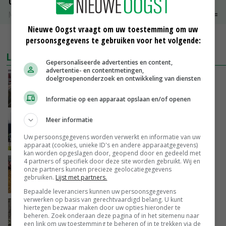
Uien Middenmeer Geel 30-60% grof
Noteringen
€ 0,00
~
€ 0,00
Nieuwe Oogst vraagt om uw toestemming om uw
MEER MARKTPRIJZEN
persoonsgegevens te gebruiken voor het volgende:
LAATSTE NIEUWS
Gepersonaliseerde advertenties en content,
advertentie- en contentmetingen,
‘Door hittegolf is aantal terugkomers bij
doelgroepenonderzoek en ontwikkeling van diensten
zeugen verdubbeld’
Informatie op een apparaat opslaan en/of openen
VANDAAG, 06:19
Meer informatie
Gemiddelde Europese melkprijs daalt licht in
juni
Uw persoonsgegevens worden verwerkt en informatie van uw
GISTEREN, 17:04
apparaat (cookies, unieke ID's en andere apparaatgegevens)
kan worden opgeslagen door, geopend door en gedeeld met
4 partners of specifiek door deze site worden gebruikt. Wij en
Frans onderzoekcentrum bestrijkt hele
onze partners kunnen precieze geolocatiegegevens
varkensvleesketen
gebruiken.
Lijst met partners.
GISTEREN, 15:29
Bepaalde leveranciers kunnen uw persoonsgegevens
verwerken op basis van gerechtvaardigd belang. U kunt
Emmeloord noteert eerste zaaiuien op
hiertegen bezwaar maken door uw opties hieronder te
beheren. Zoek onderaan deze pagina of in het sitemenu naar
maximaal 20 euro
een link om uw toestemming te beheren of in te trekken via de