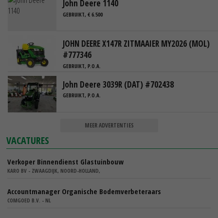
John Deere 1140
GEBRUIKT, € 6.500
JOHN DEERE X147R ZITMAAIER MY2026 (MOL)
#777346
GEBRUIKT, P.O.A.
John Deere 3039R (DAT) #702438
GEBRUIKT, P.O.A.
MEER ADVERTENTIES
VACATURES
Verkoper Binnendienst Glastuinbouw
KARO BV - ZWAAGDIJK, NOORD-HOLLAND,
Accountmanager Organische Bodemverbeteraars
COMGOED B.V. - NL