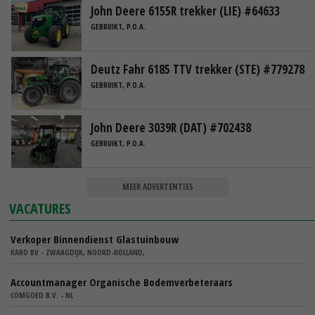
John Deere 6155R trekker (LIE) #64633
GEBRUIKT, P.O.A.
Deutz Fahr 6185 TTV trekker (STE) #779278
GEBRUIKT, P.O.A.
John Deere 3039R (DAT) #702438
GEBRUIKT, P.O.A.
MEER ADVERTENTIES
VACATURES
Verkoper Binnendienst Glastuinbouw
KARO BV - ZWAAGDIJK, NOORD-HOLLAND,
Accountmanager Organische Bodemverbeteraars
COMGOED B.V. - NL