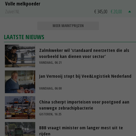
Volle melkpoeder
Zuivel NL
€ 345,00
€ 20,00
MEER MARKTPRIJZEN
LAATSTE NIEUWS
Zalmkweker wil ‘standaard neerzetten die als
voorbeeld kan dienen voor sector’
VANDAAG, 06:21
Jan Vernooij stopt bij Vee&Logistiek Nederland
VANDAAG, 06:00
China scherpt importeisen voor pootgoed aan
vanwege zebrachipbacterie
GISTEREN, 16:25
BBB vraagt minister om langer mest uit te
rijden