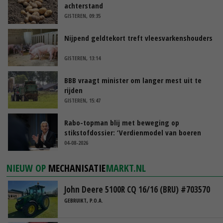
achterstand
GISTEREN, 09:35
Nijpend geldtekort treft vleesvarkenshouders
GISTEREN, 13:14
BBB vraagt minister om langer mest uit te
rijden
GISTEREN, 15:47
Rabo-topman blij met beweging op
stikstofdossier: ‘Verdienmodel van boeren
blijft cruciaal’
04-08-2026
NIEUW OP
MECHANISATIE
MARKT.NL
John Deere 5100R CQ 16/16 (BRU) #703570
GEBRUIKT, P.O.A.