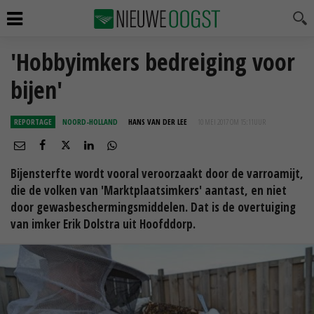
'Hobbyimkers bedreiging voor
bijen'
REPORTAGE
NOORD-HOLLAND
HANS VAN DER LEE
10 MEI 2017 OM 15:11
UUR
Bijensterfte wordt vooral veroorzaakt door de varroamijt,
die de volken van 'Marktplaatsimkers' aantast, en niet
door gewasbeschermingsmiddelen. Dat is de overtuiging
van imker Erik Dolstra uit Hoofddorp.