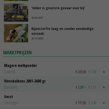
'Imker is grootste gevaar voor bij'
10-02-2017
Bijensterfte laag en zonder eenduidige
oorzaak
22-12-2016
MARKTPRIJZEN
Magere melkpoeder
Zuivel NL
€ 269,00
€ 7,00
Vleeskuikens 2001-2600 gr
Barneveld
€ 1,09
~
€ 1,11
Gerst
Groningen
€ 197,00
€ 2,00