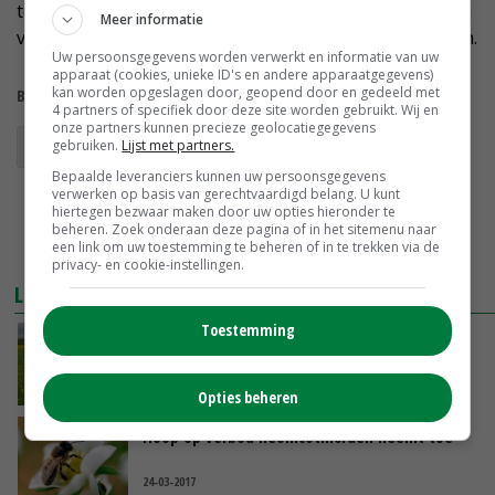
tegen de varroamijt dan de huidige soorten. 'Het is een
Meer informatie
vorm van veredeling om tot sterkere soorten te komen.
Uw persoonsgegevens worden verwerkt en informatie van uw
apparaat (cookies, unieke ID's en andere apparaatgegevens)
kan worden opgeslagen door, geopend door en gedeeld met
Bekijk meer over:
4 partners of specifiek door deze site worden gebruikt. Wij en
onze partners kunnen precieze geolocatiegegevens
bijen
imkers
gebruiken.
Lijst met partners.
Bepaalde leveranciers kunnen uw persoonsgegevens
verwerken op basis van gerechtvaardigd belang. U kunt
hiertegen bezwaar maken door uw opties hieronder te
beheren. Zoek onderaan deze pagina of in het sitemenu naar
een link om uw toestemming te beheren of in te trekken via de
privacy- en cookie-instellingen.
LEES OOK
Toestemming
Bloemenzaad voor meer biodiversiteit
14-04-2017
Opties beheren
Hoop op verbod neonicotinoïden neemt toe
24-03-2017