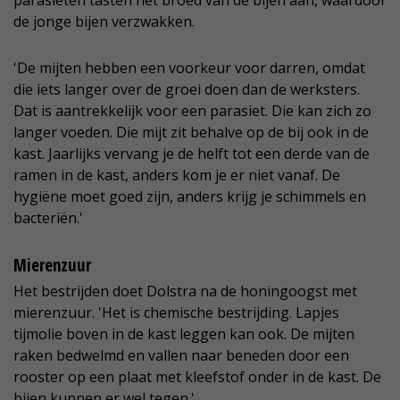
parasieten tasten het broed van de bijen aan, waardoor
de jonge bijen verzwakken.
'De mijten hebben een voorkeur voor darren, omdat
die iets langer over de groei doen dan de werksters.
Dat is aantrekkelijk voor een parasiet. Die kan zich zo
langer voeden. Die mijt zit behalve op de bij ook in de
kast. Jaarlijks vervang je de helft tot een derde van de
ramen in de kast, anders kom je er niet vanaf. De
hygiëne moet goed zijn, anders krijg je schimmels en
bacteriën.'
Mierenzuur
Het bestrijden doet Dolstra na de honingoogst met
mierenzuur. 'Het is chemische bestrijding. Lapjes
tijmolie boven in de kast leggen kan ook. De mijten
raken bedwelmd en vallen naar beneden door een
rooster op een plaat met kleefstof onder in de kast. De
bijen kunnen er wel tegen.'